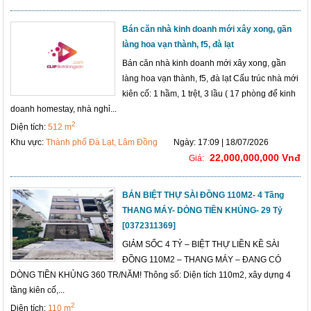
Bán căn nhà kinh doanh mới xây xong, gần
làng hoa vạn thành, f5, đà lạt
Bán căn nhà kinh doanh mới xây xong, gần
làng hoa vạn thành, f5, đà lạt Cấu trúc nhà mới
kiên cố: 1 hầm, 1 trệt, 3 lầu ( 17 phòng để kinh
doanh homestay, nhà nghỉ...
2
Diện tích:
512 m
Khu vực:
Thành phố Đà Lạt, Lâm Đồng
Ngày: 17:09 | 18/07/2026
22,000,000,000 Vnđ
Giá:
BÁN BIỆT THỰ SÀI ĐỒNG 110M2- 4 Tầng
THANG MÁY- DÒNG TIỀN KHỦNG- 29 Tỷ
[0372311369]
GIẢM SỐC 4 TỶ – BIỆT THỰ LIỀN KỀ SÀI
ĐỒNG 110M2 – THANG MÁY – ĐANG CÓ
DÒNG TIỀN KHỦNG 360 TR/NĂM! Thông số: Diện tích 110m2, xây dựng 4
tầng kiên cố,...
2
Diện tích:
110 m