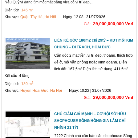
Nếu Quý vị đang tìm một mặt bằng vừa có vị trí đẹp,...
2
Diện tích:
145 m
Khu vực:
Quận Tây Hồ, Hà Nội
Ngày: 12:08 | 31/07/2026
29,000,000,000 Vnđ
Giá:
LIỀN KỀ GÓC 180m2 chỉ 29tỷ – KĐT mới KIM
CHUNG – DI TRẠCH, HOÀI ĐỨC
Căn góc 2 mặt tiền, vị trí đẹp, thoáng, thích hợp
để ở, mở văn phòng hoặc kinh doanh. Diện
tích đất: 167,5m² Diện tích sử dụng: 411,5m²
Kết cấu: 4 tầng...
2
Diện tích:
180 m
Khu vực:
Huyện Hoài Đức, Hà Nội
Ngày: 10:22 | 31/07/2026
29,000,000,000 Vnđ
Giá:
CHỦ GIẢM GIÁ MẠNH – CƠ HỘI SỞ HỮU
SHOPHOUSE SÔNG HỒNG GIA LÂM CHỈ
NHỈNH 21 TỶ!
???? Chính chủ cần bán căn shophouse Sông