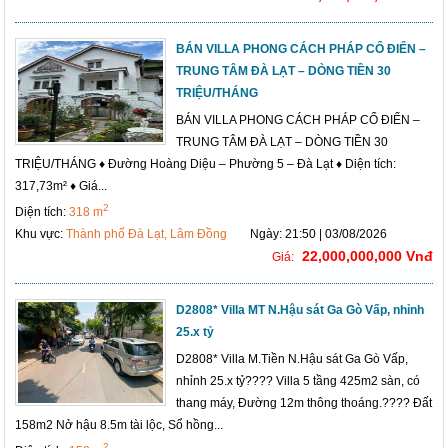
BÁN VILLA PHONG CÁCH PHÁP CỔ ĐIỂN –
TRUNG TÂM ĐÀ LẠT – DÒNG TIỀN 30
TRIỆU/THÁNG
BÁN VILLA PHONG CÁCH PHÁP CỔ ĐIỂN –
TRUNG TÂM ĐÀ LẠT – DÒNG TIỀN 30
TRIỆU/THÁNG ♦ Đường Hoàng Diệu – Phường 5 – Đà Lạt ♦ Diện tích:
317,73m² ♦ Giá...
2
Diện tích:
318 m
Khu vực:
Thành phố Đà Lạt, Lâm Đồng
Ngày: 21:50 | 03/08/2026
22,000,000,000 Vnđ
Giá:
D2808* Villa MT N.Hậu sát Ga Gò Vấp, nhỉnh
25.x tỷ
D2808* Villa M.Tiền N.Hậu sát Ga Gò Vấp,
nhỉnh 25.x tỷ???? Villa 5 tầng 425m2 sàn, có
thang máy, Đường 12m thông thoáng.???? Đất
158m2 Nở hậu 8.5m tài lộc, Sổ hồng...
2