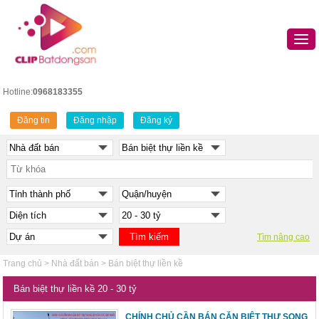
Hotline:
0968183355
Đăng tin
Đăng nhập
Đăng ký
Tìm nâng cao
Trang chủ
>
Nhà đất bán
>
Bán biệt thự liền kề
Bán biệt thự liền kề 20 - 30 tỷ
CHÍNH CHỦ CẦN BÁN CĂN BIỆT THỰ SONG