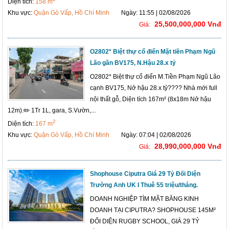
Diện tích:
158 m
Khu vực:
Quận Gò Vấp, Hồ Chí Minh
Ngày: 11:55 | 02/08/2026
25,500,000,000 Vnđ
Giá:
O2802* Biệt thự cổ điển Mặt tiền Phạm Ngũ
Lão gần BV175, N.Hậu 28.x tỷ
O2802* Biệt thự cổ điển M.Tiền Phạm Ngũ Lão
cạnh BV175, Nở hậu 28.x tỷ???? Nhà mới full
nội thất gỗ, Diện tích 167m² (8x18m Nở hậu
12m).✏️ 1Tr 1L, gara, S.Vườn,...
2
Diện tích:
167 m
Khu vực:
Quận Gò Vấp, Hồ Chí Minh
Ngày: 07:04 | 02/08/2026
28,990,000,000 Vnđ
Giá:
Shophouse Ciputra Giá 29 Tỷ Đối Diện
Trường Anh UK I Thuê 55 triệu/tháng.
DOANH NGHIỆP TÌM MẶT BẰNG KINH
DOANH TẠI CIPUTRA? SHOPHOUSE 145M²
ĐỐI DIỆN RUGBY SCHOOL, GIÁ 29 TỶ