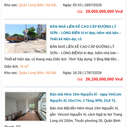
Khu vực:
Quận Long Biên, Hà Nội
Ngày: 05:43 | 18/07/2026
29,000,000,000 Vnđ
Giá:
BÁN NHÀ LIỀN KỀ CAO CẤP ĐƯỜNG LÝ
SƠN – LONG BIÊN Vị trí đẹp, hiếm nhà bán –
Thiết kế hiện đại, có
BÁN NHÀ LIỀN KỀ CAO CẤP ĐƯỜNG LÝ
SƠN – LONG BIÊNVị trí đẹp, hiếm nhà bán –
Thiết kế hiện đại, có thang máy Diện tích: 76m² Xây dựng: 5 tầng Mặt tiền:...
2
Diện tích:
76 m
Khu vực:
Quận Long Biên, Hà Nội
Ngày: 16:29 | 17/07/2026
26,100,000,000 Vnđ
Giá:
Bán nhà Hẻm 10m Nguyễn Xí - ngay VinCom
Nguyễn Xí, 10x17m, 3 Tầng, 8PN, 24,8 Tỷ.
Bán nhà Mặt tiền Hẻm nhựa 10m Nguyễn Xí,
gần Vincom Nguyễn Xí, cách Ngã tư Nơ Trang
Long chỉ 200m, Thuộc phường 26, Quận Bình
Thạnh. DT:...