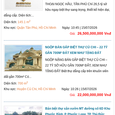
THOẠI NGỌC HẦU, TÂN PHÚ Chỉ 26,5 tỷ sở
hữu ngay biệt thự sang trọng, thiết kế hiện đại,
đẳng cấp. Diện tích:...
2
Diện tích:
145.1 m
Khu vực:
Quận Tân Phú, Hồ Chí Minh
Ngày: 10:45 | 15/07/2026
26,500,000,000 Vnđ
Giá:
NGỘP BÁN GẤP BIỆT THỰ CỦ CHI – 22 TỶ
GẦN 700M² ĐẤT XEM NHƯ TẶNG ĐẤT
NGỘP NẶNG BÁN GẤP BIỆT THỰ CỦ CHI –
22 TỶ SỞ HỮU GẦN 700M² ĐẤT, XEM NHƯ
TẶNG ĐẤT Biệt thự đẳng cấp trên khuôn viên
đất gần 700m² Có...
2
Diện tích:
700 m
Khu vực:
Huyện Củ Chi, Hồ Chí Minh
Ngày: 10:26 | 15/07/2026
22,000,000,000 Vnđ
Giá:
Bán biệt thự sân vườn MT đường số 6D Khu
Phước Bình, P. Phước Long, TP. Thủ Đức