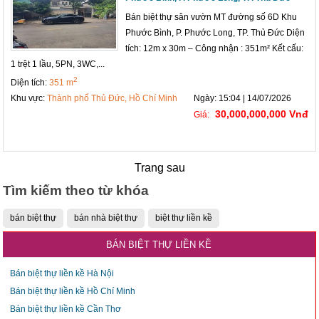
Bán biệt thự sân vườn MT đường số 6D Khu
Phước Bình, P. Phước Long, TP. Thủ Đức Diện
tích: 12m x 30m – Công nhận : 351m² Kết cấu:
1 trệt 1 lầu, 5PN, 3WC,...
2
Diện tích:
351 m
Khu vực:
Thành phố Thủ Đức, Hồ Chí Minh
Ngày: 15:04 | 14/07/2026
30,000,000,000 Vnđ
Giá:
Trang sau
Tìm kiếm theo từ khóa
bán biệt thự
bán nhà biệt thự
biệt thự liền kề
BÁN BIỆT THỰ LIỀN KỀ
Bán biệt thự liền kề Hà Nội
Bán biệt thự liền kề Hồ Chí Minh
Bán biệt thự liền kề Cần Thơ