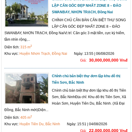
LẬP CĂN GÓC ĐẸP NHẤT ZONE 8 – ĐẢO
SWANBAY, NHƠN TRẠCH, Đồng Nai
CHÍNH CHỦ CẦN BÁN CĂN BIỆT THỰ SONG
LẬP CĂN GÓC ĐẸP NHẤT ZONE 8 – ĐẢO
SWANBAY, NHƠN TRẠCH, Đồng NaiVị trí: Căn góc 3 mặt tiền, cực kỳ hiếm,
tầm nhìn rộng,...
2
Diện tích:
315 m
Khu vực:
Huyện Nhơn Trạch, Đồng Nai
Ngày: 13:55 | 06/08/2026
30,000,000,000 Vnđ
Giá:
Chính chủ bán biệt thự đơn lập khu đô thị
Tiên Sơn, Bắc Ninh
Chính chủ bán biệt thự đơn lập khu đô thị Tiên
Sơn, Bắc NinhĐịa chỉ: Khu đô thị Tiên Sơn, Xã
Hoàn Sơn, Huyện Tiên Du, Bắc Ninh. (Xã Đại
Đồng, Bắc Ninh mới)Diện...
2
Diện tích:
405 m
Khu vực:
Huyện Tiên Du, Bắc Ninh
Ngày: 15:51 | 04/08/2026
22,000,000,000 Vnđ
Giá: