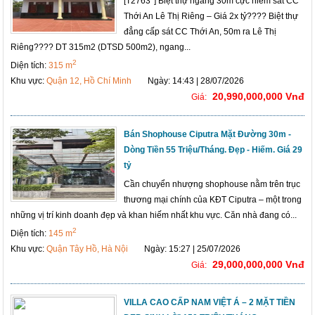
[T2763*] Biệt thự ngang 30m cực hiếm sát CC
Thới An Lê Thị Riêng – Giá 2x tỷ???? Biệt thự
đẳng cấp sát CC Thới An, 50m ra Lê Thị
Riêng???? DT 315m2 (DTSD 500m2), ngang...
2
Diện tích:
315 m
Khu vực:
Quận 12, Hồ Chí Minh
Ngày: 14:43 | 28/07/2026
20,990,000,000 Vnđ
Giá:
Bán Shophouse Ciputra Mặt Đường 30m -
Dòng Tiền 55 Triệu/Tháng. Đẹp - Hiếm. Giá 29
tỷ
Cần chuyển nhượng shophouse nằm trên trục
thương mại chính của KĐT Ciputra – một trong
những vị trí kinh doanh đẹp và khan hiếm nhất khu vực. Căn nhà đang có...
2
Diện tích:
145 m
Khu vực:
Quận Tây Hồ, Hà Nội
Ngày: 15:27 | 25/07/2026
29,000,000,000 Vnđ
Giá:
VILLA CAO CẤP NAM VIỆT Á – 2 MẶT TIỀN