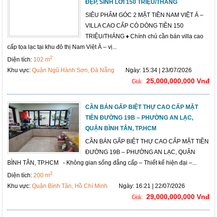
ĐẸP, SINH LỜI 150 TRIỆU/THÁNG
SIÊU PHẨM GÓC 2 MẶT TIỀN NAM VIỆT Á –
VILLA CAO CẤP CÓ DÒNG TIỀN 150
TRIỆU/THÁNG ♦ Chính chủ cần bán villa cao
cấp tọa lạc tại khu đô thị Nam Việt Á – vị...
2
Diện tích:
102 m
Khu vực:
Quận Ngũ Hành Sơn, Đà Nẵng
Ngày: 15:34 | 23/07/2026
25,000,000,000 Vnđ
Giá:
CẦN BÁN GẤP BIỆT THỰ CAO CẤP MẶT
TIỀN ĐƯỜNG 19B – PHƯỜNG AN LẠC,
QUẬN BÌNH TÂN, TP.HCM
CẦN BÁN GẤP BIỆT THỰ CAO CẤP MẶT TIỀN
ĐƯỜNG 19B – PHƯỜNG AN LẠC, QUẬN
BÌNH TÂN, TP.HCM - Không gian sống đẳng cấp – Thiết kế hiện đại –...
2
Diện tích:
200 m
Khu vực:
Quận Bình Tân, Hồ Chí Minh
Ngày: 16:21 | 22/07/2026
29,000,000,000 Vnđ
Giá: