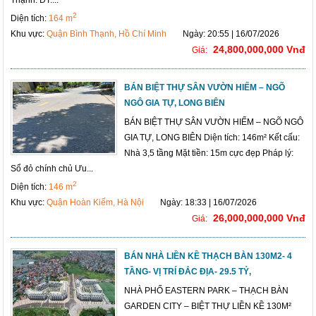
2
Diện tích:
164 m
Khu vực:
Quận Bình Thạnh, Hồ Chí Minh
Ngày: 20:55 | 16/07/2026
24,800,000,000 Vnđ
Giá:
BÁN BIỆT THỰ SÂN VƯỜN HIẾM – NGÕ
NGÔ GIA TỰ, LONG BIÊN
BÁN BIỆT THỰ SÂN VƯỜN HIẾM – NGÕ NGÔ
GIA TỰ, LONG BIÊN Diện tích: 146m² Kết cấu:
Nhà 3,5 tầng Mặt tiền: 15m cực đẹp Pháp lý:
Sổ đỏ chính chủ Ưu...
2
Diện tích:
146 m
Khu vực:
Quận Hoàn Kiếm, Hà Nội
Ngày: 18:33 | 16/07/2026
26,000,000,000 Vnđ
Giá:
BÁN NHÀ LIỀN KỀ THẠCH BÀN 130M2- 4
TẦNG- VỊ TRÍ ĐẮC ĐỊA- 29.5 TỶ,
NHÀ PHỐ EASTERN PARK – THẠCH BÀN
GARDEN CITY – BIỆT THỰ LIỀN KỀ 130M²