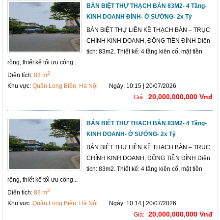
BÁN BIỆT THỰ THẠCH BÀN 83M2- 4 Tầng-
KINH DOANH ĐỈNH- Ở SƯỚNG- 2x Tỷ
BÁN BIỆT THỰ LIỀN KỀ THẠCH BÀN – TRỤC
CHÍNH KINH DOANH, ĐỒNG TIỀN ĐỈNH Diện
tích: 83m2. Thiết kế: 4 tầng kiên cố, mặt tiền
rộng, thiết kế tối ưu công...
2
Diện tích:
83 m
Khu vực:
Quận Long Biên, Hà Nội
Ngày: 10:15 | 20/07/2026
20,000,000,000 Vnđ
Giá:
BÁN BIỆT THỰ THẠCH BÀN 83M2- 4 Tầng-
KINH DOANH- Ở SƯỚNG- 2x Tỷ
BÁN BIỆT THỰ LIỀN KỀ THẠCH BÀN – TRỤC
CHÍNH KINH DOANH, ĐỒNG TIỀN ĐỈNH Diện
tích: 83m2. Thiết kế: 4 tầng kiên cố, mặt tiền
rộng, thiết kế tối ưu công...
2
Diện tích:
83 m
Khu vực:
Quận Long Biên, Hà Nội
Ngày: 10:14 | 20/07/2026
20,000,000,000 Vnđ
Giá: