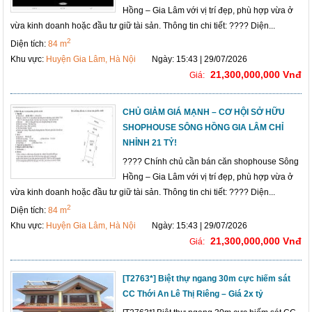
Hồng – Gia Lâm với vị trí đẹp, phù hợp vừa ở
vừa kinh doanh hoặc đầu tư giữ tài sản. Thông tin chi tiết: ???? Diện...
2
Diện tích:
84 m
Khu vực:
Huyện Gia Lâm, Hà Nội
Ngày: 15:43 | 29/07/2026
21,300,000,000 Vnđ
Giá:
CHỦ GIẢM GIÁ MẠNH – CƠ HỘI SỞ HỮU
SHOPHOUSE SÔNG HỒNG GIA LÂM CHỈ
NHỈNH 21 TỶ!
???? Chính chủ cần bán căn shophouse Sông
Hồng – Gia Lâm với vị trí đẹp, phù hợp vừa ở
vừa kinh doanh hoặc đầu tư giữ tài sản. Thông tin chi tiết: ???? Diện...
2
Diện tích:
84 m
Khu vực:
Huyện Gia Lâm, Hà Nội
Ngày: 15:43 | 29/07/2026
21,300,000,000 Vnđ
Giá:
[T2763*] Biệt thự ngang 30m cực hiếm sát
CC Thới An Lê Thị Riêng – Giá 2x tỷ