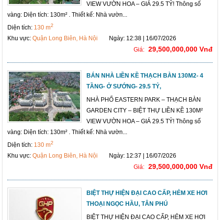
VIEW VƯỜN HOA – GIÁ 29.5 TỶ! Thông số
vàng: Diện tích: 130m² . Thiết kế: Nhà vườn...
2
Diện tích:
130 m
Khu vực:
Quận Long Biên, Hà Nội
Ngày: 12:38 | 16/07/2026
29,500,000,000 Vnđ
Giá:
BÁN NHÀ LIỀN KỀ THẠCH BÀN 130M2- 4
TẦNG- Ở SƯỚNG- 29.5 TỶ,
NHÀ PHỐ EASTERN PARK – THẠCH BÀN
GARDEN CITY – BIỆT THỰ LIỀN KỀ 130M²
VIEW VƯỜN HOA – GIÁ 29.5 TỶ! Thông số
vàng: Diện tích: 130m² . Thiết kế: Nhà vườn...
2
Diện tích:
130 m
Khu vực:
Quận Long Biên, Hà Nội
Ngày: 12:37 | 16/07/2026
29,500,000,000 Vnđ
Giá:
BIỆT THỰ HIỆN ĐẠI CAO CẤP, HẺM XE HƠI
THOẠI NGỌC HẦU, TÂN PHÚ
BIỆT THỰ HIỆN ĐẠI CAO CẤP, HẺM XE HƠI