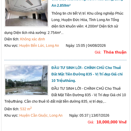
An 2.859m²
Thông tin chi tiết Vị trí: Khu công nghiệp Phúc
Long, Huyện Đức Hòa, Tỉnh Long An Tổng
diện tích khuôn viên: 4.200m² Diện tích sử
dụng Diện tích nhà xưởng: 2.754m²...
Diện tích:
Không xác định
Khu vực:
Huyện Bến Lức, Long An
Ngày: 15:05 | 04/08/2026
Thỏa thuận
Giá:
ĐẦU TƯ SINH LỜI - CHÍNH CHỦ Cho Thuê
Đất Mặt Tiền Đường 835 - Vị Trí đẹp Giá chỉ
10 Triệu/tháng.
ĐẦU TƯ SINH LỜI - CHÍNH CHỦ Cho Thuê
Đất Mặt Tiền Đường 835 - Vị Trí đẹp Giá chỉ 10
Triệu/tháng. Cần cho thuê lô đất mặt tiền đường 835, vị trí đẹp,...
2
Diện tích:
532 m
Khu vực:
Huyện Cần Giuộc, Long An
Ngày: 05:37 | 13/07/2026
10,000,000 Vnđ
Giá: