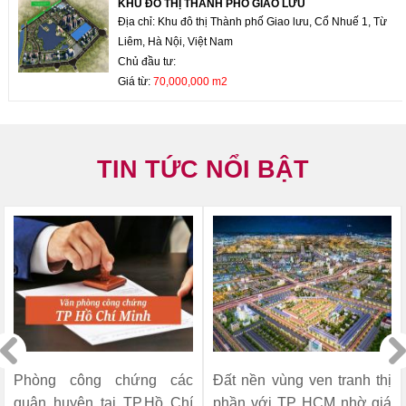
KHU ĐÔ THỊ THÀNH PHỐ GIAO LƯU
Địa chỉ: Khu đô thị Thành phố Giao lưu, Cổ Nhuế 1, Từ
Liêm, Hà Nội, Việt Nam
Chủ đầu tư:
Giá từ:
70,000,000 m2
TIN TỨC NỔI BẬT
Phòng công chứng các
Đất nền vùng ven tranh thị
quận huyện tại TP.Hồ Chí
phần với TP HCM nhờ giá