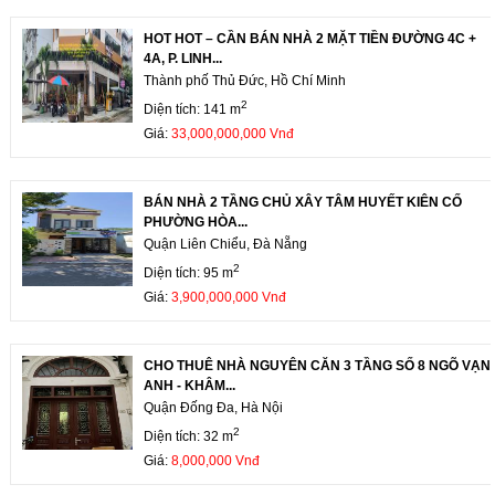
HOT HOT – CẦN BÁN NHÀ 2 MẶT TIỀN ĐƯỜNG 4C +
4A, P. LINH...
Thành phố Thủ Đức, Hồ Chí Minh
2
Diện tích: 141 m
Giá:
33,000,000,000 Vnđ
BÁN NHÀ 2 TẦNG CHỦ XÂY TÂM HUYẾT KIÊN CỐ
PHƯỜNG HÒA...
Quận Liên Chiểu, Đà Nẵng
2
Diện tích: 95 m
Giá:
3,900,000,000 Vnđ
CHO THUÊ NHÀ NGUYÊN CĂN 3 TẦNG SỐ 8 NGÕ VẠN
ANH - KHÂM...
Quận Đống Đa, Hà Nội
2
Diện tích: 32 m
Giá:
8,000,000 Vnđ