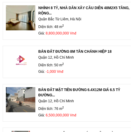
NHỈNH 8 TỶ, NHÀ DÂN XÂY CẦU DIỄN 48M2X5 TẦNG,
RỘNG...
Quận Bắc Từ Liêm, Hà Nội
2
Diện tích: 48 m
Giá:
8,800,000,000 Vnđ
BÁN ĐẤT ĐƯỜNG 8M TÂN CHÁNH HIỆP 18
Quận 12, Hồ Chí Minh
2
Diện tích: 50 m
Giá:
-1,000 Vnđ
BÁN ĐẤT MẶT TIỀN ĐƯỜNG 6.4X12M GIÁ 6.5 TỶ
ĐƯỜNG...
Quận 12, Hồ Chí Minh
2
Diện tích: 76 m
Giá:
6,500,000,000 Vnđ