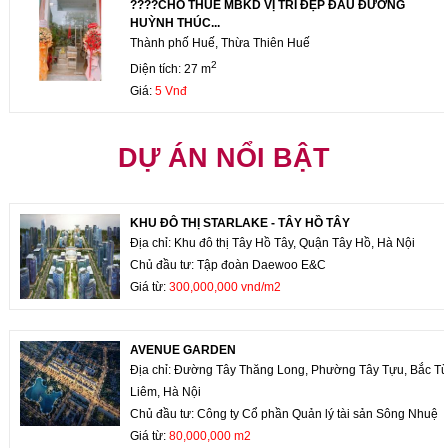
????CHO THUÊ MBKD VỊ TRÍ ĐẸP ĐẦU ĐƯỜNG
HUỲNH THÚC...
Thành phố Huế, Thừa Thiên Huế
2
Diện tích: 27 m
Giá:
5 Vnđ
DỰ ÁN NỔI BẬT
KHU ĐÔ THỊ STARLAKE - TÂY HỒ TÂY
Địa chỉ: Khu đô thị Tây Hồ Tây, Quận Tây Hồ, Hà Nội
Chủ đầu tư: Tập đoàn Daewoo E&C
Giá từ:
300,000,000 vnd/m2
AVENUE GARDEN
Địa chỉ: Đường Tây Thăng Long, Phường Tây Tựu, Bắc T
Liêm, Hà Nội
Chủ đầu tư: Công ty Cổ phần Quản lý tài sản Sông Nhuệ
Giá từ:
80,000,000 m2