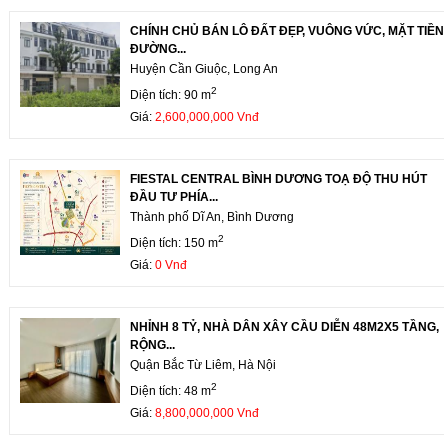
CHÍNH CHỦ BÁN LÔ ĐẤT ĐẸP, VUÔNG VỨC, MẶT TIỀN
ĐƯỜNG...
Huyện Cần Giuộc, Long An
2
Diện tích: 90 m
Giá:
2,600,000,000 Vnđ
FIESTAL CENTRAL BÌNH DƯƠNG TOẠ ĐỘ THU HÚT
ĐẦU TƯ PHÍA...
Thành phố Dĩ An, Bình Dương
2
Diện tích: 150 m
Giá:
0 Vnđ
NHỈNH 8 TỶ, NHÀ DÂN XÂY CẦU DIỄN 48M2X5 TẦNG,
RỘNG...
Quận Bắc Từ Liêm, Hà Nội
2
Diện tích: 48 m
Giá:
8,800,000,000 Vnđ