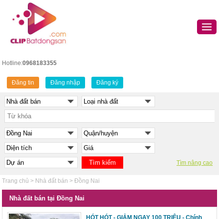
Hotline:
0968183355
Đăng tin
Đăng nhập
Đăng ký
Tìm nâng cao
Trang chủ
>
Nhà đất bán
>
Đồng Nai
Nhà đất bán tại Đồng Nai
HÓT HÓT - GIẢM NGAY 100 TRIỆU - Chính