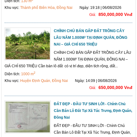
Diện tích:
130 m
Khu vực:
Thành phố Biên Hòa, Đồng Nai
Ngày: 19:18 | 06/08/2026
850,000,000 Vnđ
Giá:
CHÍNH CHỦ BÁN GẤP ĐẤT TRỒNG CÂY
LÂU NĂM 1.000M² TẠI ĐỊNH QUÁN, ĐỒNG
NAI – GIÁ CHỈ 650 TRIỆU
CHÍNH CHỦ BÁN GẤP ĐẤT TRỒNG CÂY LÂU
NĂM 1.000M² TẠI ĐỊNH QUÁN, ĐỒNG NAI –
GIÁ CHỈ 650 TRIỆU Cần bán lô đất có vị trí đẹp, diện tích rộng, đất...
2
Diện tích:
1000 m
Khu vực:
Huyện Định Quán, Đồng Nai
Ngày: 14:09 | 06/08/2026
650,000,000 Vnđ
Giá:
ĐẤT ĐẸP - ĐẦU TƯ SINH LỜI - Chính Chủ
Cần Bán Lô Đất Tại Xã Túc Trưng, Định Quán,
Đồng Nai
ĐẤT ĐẸP - ĐẦU TƯ SINH LỜI - Chính Chủ
Cần Bán Lô Đất Tại Xã Túc Trưng, Định Quán,