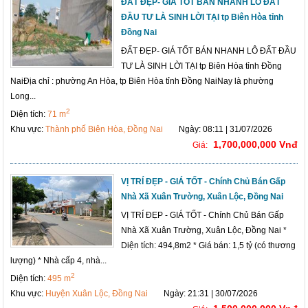
ĐẤT ĐẸP- GIÁ TỐT BÁN NHANH LÔ ĐẤT
ĐẦU TƯ LÀ SINH LỜI TẠI tp Biên Hòa tỉnh
Đồng Nai
ĐẤT ĐẸP- GIÁ TỐT BÁN NHANH LÔ ĐẤT ĐẦU
TƯ LÀ SINH LỜI TẠI tp Biên Hòa tỉnh Đồng
NaiĐịa chỉ : phường An Hòa, tp Biên Hòa tỉnh Đồng NaiNay là phường
Long...
2
Diện tích:
71 m
Khu vực:
Thành phố Biên Hòa, Đồng Nai
Ngày: 08:11 | 31/07/2026
1,700,000,000 Vnđ
Giá:
VỊ TRÍ ĐẸP - GIÁ TỐT - Chính Chủ Bán Gấp
Nhà Xã Xuân Trường, Xuân Lộc, Đồng Nai
VỊ TRÍ ĐẸP - GIÁ TỐT - Chính Chủ Bán Gấp
Nhà Xã Xuân Trường, Xuân Lộc, Đồng Nai *
Diện tích: 494,8m2 * Giá bán: 1,5 tỷ (có thương
lượng) * Nhà cấp 4, nhà...
2
Diện tích:
495 m
Khu vực:
Huyện Xuân Lộc, Đồng Nai
Ngày: 21:31 | 30/07/2026