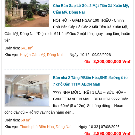
Chủ Bán Gấp Lô Góc 2 Mặt Tiền Xã Xuân Mỹ,
Cẩm Mỹ, Đồng Nai
HÓT HÓT - GIẢM NGAY 100 TRIỆU - Chính
Chủ Bán Gấp Lô Góc 2 Mặt Tiền Xã Xuân Mỹ,
Cẩm Mỹ, Đồng Nai *Diện tích: 641,4m²*Góc 2 mặt tiền, ngay trung tâm, thuận
tiện...
2
Diện tích:
641 m
Khu vực:
Huyện Cẩm Mỹ, Đồng Nai
Ngày: 10:12 | 09/08/2026
3,200,000,000 Vnđ
Giá:
Bán nhà 2 Tầng P.Biên Hòa,SHR đường ô tô
7 chỗ,Gần TTTM AEON Mall
???? NHÀ MỚI 1 TRỆT 1 LẦU – BỬU HÒA –
GẦN TTTM AEON MALL BIÊN HÒA ???? Diện
tích: 60m² (5 x 12m). Sổ hồng riêng – Hoàn
công đầy đủ – Hỗ trợ vay ngân hàng đến...
2
Diện tích:
60 m
Khu vực:
Thành phố Biên Hòa, Đồng Nai
Ngày: 10:33 | 07/08/2026
2,890,000,000 Vnđ
Giá: