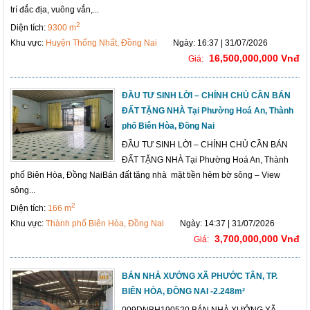
trí đắc địa, vuông vắn,...
2
Diện tích:
9300 m
Khu vực:
Huyện Thống Nhất, Đồng Nai
Ngày: 16:37 | 31/07/2026
16,500,000,000 Vnđ
Giá:
ĐẦU TƯ SINH LỜI – CHÍNH CHỦ CẦN BÁN
ĐẤT TẶNG NHÀ Tại Phường Hoá An, Thành
phố Biên Hòa, Đồng Nai
ĐẦU TƯ SINH LỜI – CHÍNH CHỦ CẦN BÁN
ĐẤT TẶNG NHÀ Tại Phường Hoá An, Thành
phố Biên Hòa, Đồng NaiBán đất tặng nhà mặt tiền hẻm bờ sông – View
sông...
2
Diện tích:
166 m
Khu vực:
Thành phố Biên Hòa, Đồng Nai
Ngày: 14:37 | 31/07/2026
3,700,000,000 Vnđ
Giá:
BÁN NHÀ XƯỞNG XÃ PHƯỚC TÂN, TP.
BIÊN HÒA, ĐỒNG NAI -2.248m²
009DNBH190520 BÁN NHÀ XƯỞNG XÃ