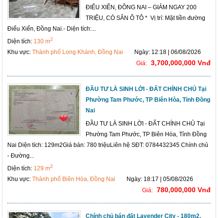
ĐIỂU XIỂN, ĐỒNG NAI – GIẢM NGAY 200
TRIỆU, CÓ SÂN Ô TÔ * Vị trí: Mặt tiền đường
Điểu Xiển, Đồng Nai.- Diện tích:...
2
Diện tích:
130 m
Khu vực:
Thành phố Long Khánh, Đồng Nai
Ngày: 12:18 | 06/08/2026
3,700,000,000 Vnđ
Giá:
ĐẦU TƯ LÀ SINH LỜI - ĐẤT CHÍNH CHỦ Tại
Phường Tam Phước, TP Biên Hòa, Tỉnh Đồng
Nai
ĐẦU TƯ LÀ SINH LỜI - ĐẤT CHÍNH CHỦ Tại
Phường Tam Phước, TP Biên Hòa, Tỉnh Đồng
Nai Diện tích: 129m2Giá bán: 780 triệuLiên hệ SĐT: 0784432345 Chính chủ
- Đường...
2
Diện tích:
129 m
Khu vực:
Thành phố Biên Hòa, Đồng Nai
Ngày: 18:17 | 05/08/2026
780,000,000 Vnđ
Giá:
Chính chủ bán đất Lavender City - 180m2,