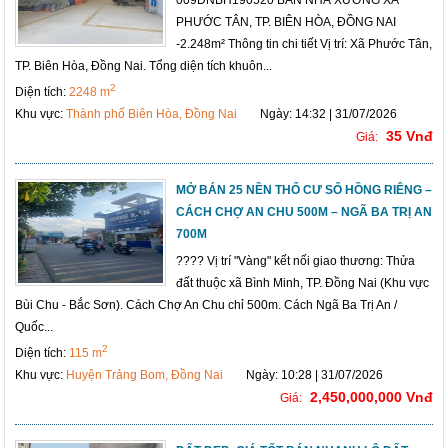
PHƯỚC TÂN, TP. BIÊN HÒA, ĐỒNG NAI
-2.248m² Thông tin chi tiết Vị trí: Xã Phước Tân,
TP. Biên Hòa, Đồng Nai. Tổng diện tích khuôn...
2
Diện tích:
2248 m
Khu vực:
Thành phố Biên Hòa, Đồng Nai
Ngày: 14:32 | 31/07/2026
35 Vnđ
Giá:
MỞ BÁN 25 NỀN THỔ CƯ SỔ HỒNG RIÊNG –
CÁCH CHỢ AN CHU 500M – NGÃ BA TRỊ AN
700M
???? Vị trí "Vàng" kết nối giao thương: Thửa
đất thuộc xã Bình Minh, TP. Đồng Nai (Khu vực
Bùi Chu - Bắc Sơn). Cách Chợ An Chu chỉ 500m. Cách Ngã Ba Trị An /
Quốc...
2
Diện tích:
115 m
Khu vực:
Huyện Trảng Bom, Đồng Nai
Ngày: 10:28 | 31/07/2026
2,450,000,000 Vnđ
Giá: