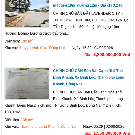
mặt tiền 10m, đường 12m - Giá chỉ 3,2 tỷ
CHÍNH CHỦ BÁN ĐẤT LAVENDER CITY –
180M², MẶT TIỀN 10M, ĐƯỜNG 12M, GIÁ 3,2
TỶ * Diện tích: 180m², mặt tiền rộng 10m.-
Hướng: Đông.- Đường trước đất rộng...
2
Diện tích:
180 m
Khu vực:
Huyện Vĩnh Cửu, Đồng Nai
Ngày: 15:32 | 04/08/2026
3,200,000,000 Vnđ
Giá:
CHÍNH CHỦ CẦN Bán Đất Cạnh Nhà Thờ
Bình Khánh, Xã Bình Lộc, Thành phố Long
Khánh, Đồng Nai.
CHÍNH CHỦ CẦN Bán Đất Cạnh Nhà Thờ
Bình Khánh, Xã Bình Lộc, Thành phố Long
Khánh, Đồng Nai.Địa chỉ mới : Phường Bình Lộc, Đồng Nai. * Diện tích:
138,9 m2...
2
Diện tích:
138 m
Khu vực:
Thành phố Long Khánh, Đồng Nai
Ngày: 05:29 | 02/08/2026
1,550,000,000 Vnđ
Giá: