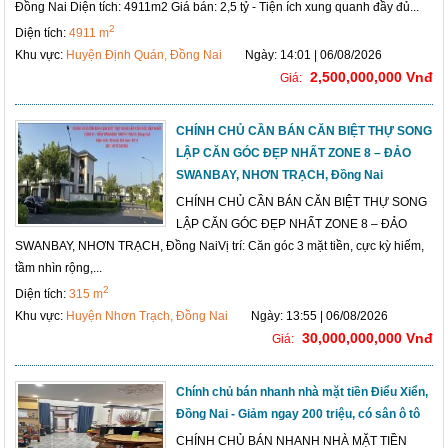
Đồng Nai Diện tích: 4911m2 Giá bán: 2,5 tỷ - Tiện ích xung quanh đầy đủ...
2
Diện tích:
4911 m
Khu vực:
Huyện Định Quán, Đồng Nai
Ngày: 14:01 | 06/08/2026
2,500,000,000 Vnđ
Giá:
CHÍNH CHỦ CẦN BÁN CĂN BIỆT THỰ SONG
LẬP CĂN GÓC ĐẸP NHẤT ZONE 8 – ĐẢO
SWANBAY, NHƠN TRẠCH, Đồng Nai
CHÍNH CHỦ CẦN BÁN CĂN BIỆT THỰ SONG
LẬP CĂN GÓC ĐẸP NHẤT ZONE 8 – ĐẢO
SWANBAY, NHƠN TRẠCH, Đồng NaiVị trí: Căn góc 3 mặt tiền, cực kỳ hiếm,
tầm nhìn rộng,...
2
Diện tích:
315 m
Khu vực:
Huyện Nhơn Trạch, Đồng Nai
Ngày: 13:55 | 06/08/2026
30,000,000,000 Vnđ
Giá:
Chính chủ bán nhanh nhà mặt tiền Điểu Xiển,
Đồng Nai - Giảm ngay 200 triệu, có sân ô tô
CHÍNH CHỦ BÁN NHANH NHÀ MẶT TIỀN