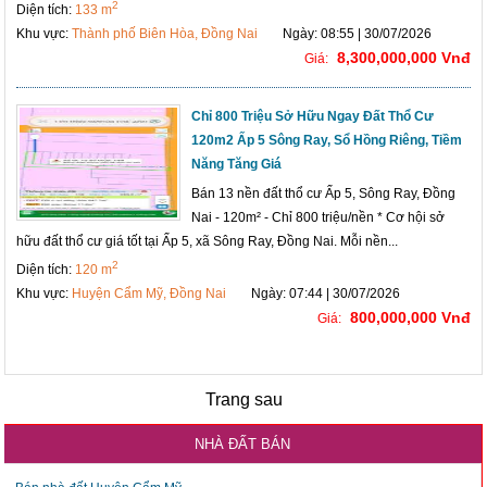
2
Diện tích:
133 m
Khu vực:
Thành phố Biên Hòa, Đồng Nai
Ngày: 08:55 | 30/07/2026
8,300,000,000 Vnđ
Giá:
Chỉ 800 Triệu Sở Hữu Ngay Đất Thổ Cư
120m2 Ấp 5 Sông Ray, Sổ Hồng Riêng, Tiềm
Năng Tăng Giá
Bán 13 nền đất thổ cư Ấp 5, Sông Ray, Đồng
Nai - 120m² - Chỉ 800 triệu/nền * Cơ hội sở
hữu đất thổ cư giá tốt tại Ấp 5, xã Sông Ray, Đồng Nai. Mỗi nền...
2
Diện tích:
120 m
Khu vực:
Huyện Cẩm Mỹ, Đồng Nai
Ngày: 07:44 | 30/07/2026
800,000,000 Vnđ
Giá:
Trang sau
NHÀ ĐẤT BÁN