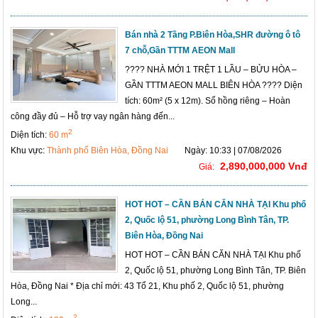
Bán nhà 2 Tầng P.Biên Hòa,SHR đường ô tô
7 chỗ,Gần TTTM AEON Mall
???? NHÀ MỚI 1 TRỆT 1 LẦU – BỬU HÒA –
GẦN TTTM AEON MALL BIÊN HÒA ???? Diện
tích: 60m² (5 x 12m). Sổ hồng riêng – Hoàn
công đầy đủ – Hỗ trợ vay ngân hàng đến...
2
Diện tích:
60 m
Khu vực:
Thành phố Biên Hòa, Đồng Nai
Ngày: 10:33 | 07/08/2026
2,890,000,000 Vnđ
Giá:
HOT HOT – CẦN BÁN CĂN NHÀ TẠI Khu phố
2, Quốc lộ 51, phường Long Bình Tân, TP.
Biên Hòa, Đồng Nai
HOT HOT – CẦN BÁN CĂN NHÀ TẠI Khu phố
2, Quốc lộ 51, phường Long Bình Tân, TP. Biên
Hòa, Đồng Nai * Địa chỉ mới: 43 Tổ 21, Khu phố 2, Quốc lộ 51, phường
Long...
2