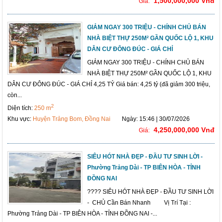
1,500,000,000 Vnđ
Giá:
GIẢM NGAY 300 TRIỆU - CHÍNH CHỦ BÁN
NHÀ BIỆT THỰ 250M² GẦN QUỐC LỘ 1, KHU
DÂN CƯ ĐÔNG ĐÚC - GIÁ CHỈ
GIẢM NGAY 300 TRIỆU - CHÍNH CHỦ BÁN
NHÀ BIỆT THỰ 250M² GẦN QUỐC LỘ 1, KHU
DÂN CƯ ĐÔNG ĐÚC - GIÁ CHỈ 4,25 TỶ Giá bán: 4,25 tỷ (đã giảm 300 triệu,
còn...
2
Diện tích:
250 m
Khu vực:
Huyện Trảng Bom, Đồng Nai
Ngày: 15:46 | 30/07/2026
4,250,000,000 Vnđ
Giá:
SIÊU HÓT NHÀ ĐẸP - ĐẦU TƯ SINH LỜI -
Phường Trảng Dài - TP BIÊN HÒA - TỈNH
ĐỒNG NAI
???? SIÊU HÓT NHÀ ĐẸP - ĐẦU TƯ SINH LỜI
- CHỦ Cần Bán Nhanh Vị Trí Tại :
Phường Trảng Dài - TP BIÊN HÒA - TỈNH ĐỒNG NAI -...