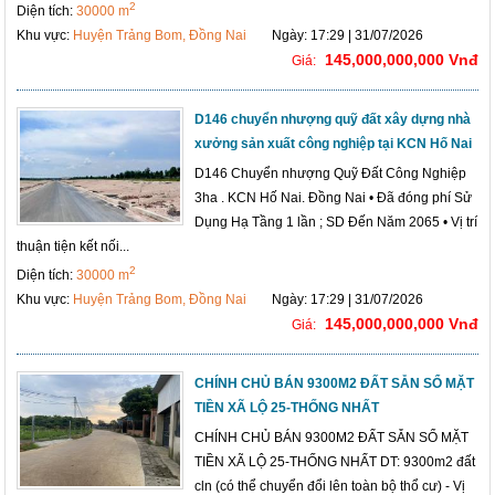
2
Diện tích:
30000 m
Khu vực:
Huyện Trảng Bom, Đồng Nai
Ngày: 17:29 | 31/07/2026
145,000,000,000 Vnđ
Giá:
D146 chuyển nhượng quỹ đất xây dựng nhà
xưởng sản xuất công nghiệp tại KCN Hố Nai
D146 Chuyển nhượng Quỹ Đất Công Nghiệp
3ha . KCN Hố Nai. Đồng Nai • Đã đóng phí Sử
Dụng Hạ Tầng 1 lần ; SD Đến Năm 2065 • Vị trí
thuận tiện kết nối...
2
Diện tích:
30000 m
Khu vực:
Huyện Trảng Bom, Đồng Nai
Ngày: 17:29 | 31/07/2026
145,000,000,000 Vnđ
Giá:
CHÍNH CHỦ BÁN 9300M2 ĐẤT SẴN SỔ MẶT
TIỀN XÃ LỘ 25-THỐNG NHẤT
CHÍNH CHỦ BÁN 9300M2 ĐẤT SẴN SỔ MẶT
TIỀN XÃ LỘ 25-THỐNG NHẤT DT: 9300m2 đất
cln (có thể chuyển đổi lên toàn bộ thổ cư) - Vị