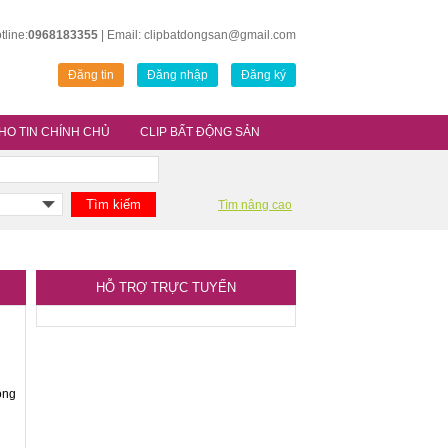
tline:
0968183355
| Email: clipbatdongsan@gmail.com
Đăng tin
Đăng nhập
Đăng ký
HO TIN CHÍNH CHỦ
CLIP BẤT ĐỘNG SẢN
Tìm nâng cao
HỖ TRỢ TRỰC TUYẾN
ộng