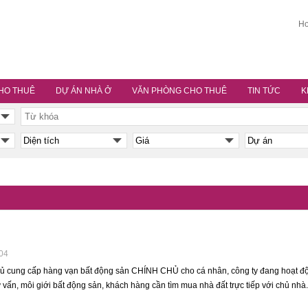
Ho
HO THUÊ
DỰ ÁN NHÀ Ở
VĂN PHÒNG CHO THUÊ
TIN TỨC
K
:04
chủ cung cấp hàng vạn bất động sản CHÍNH CHỦ cho cá nhân, công ty đang hoạt đ
ư vấn, môi giới bất động sản, khách hàng cần tìm mua nhà đất trực tiếp với chủ nhà.