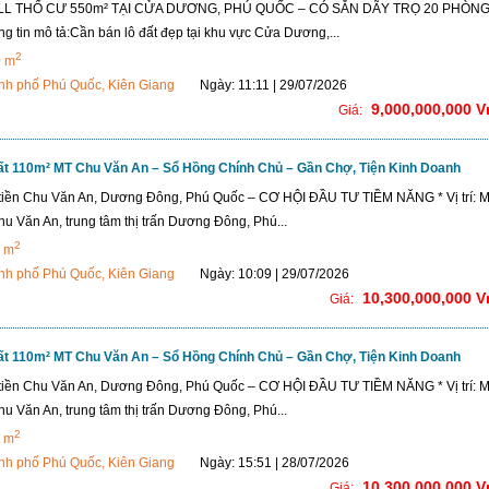
LL THỔ CƯ 550m² TẠI CỬA DƯƠNG, PHÚ QUỐC – CÓ SẴN DÃY TRỌ 20 PHÒNG
g tin mô tả:Cần bán lô đất đẹp tại khu vực Cửa Dương,...
2
0 m
nh phố Phú Quốc, Kiên Giang
Ngày: 11:11 | 29/07/2026
9,000,000,000 
Giá:
ất 110m² MT Chu Văn An – Sổ Hồng Chính Chủ – Gần Chợ, Tiện Kinh Doanh
tiền Chu Văn An, Dương Đông, Phú Quốc – CƠ HỘI ĐẦU TƯ TIỀM NĂNG * Vị trí: M
u Văn An, trung tâm thị trấn Dương Đông, Phú...
2
 m
nh phố Phú Quốc, Kiên Giang
Ngày: 10:09 | 29/07/2026
10,300,000,000 
Giá:
ất 110m² MT Chu Văn An – Sổ Hồng Chính Chủ – Gần Chợ, Tiện Kinh Doanh
tiền Chu Văn An, Dương Đông, Phú Quốc – CƠ HỘI ĐẦU TƯ TIỀM NĂNG * Vị trí: M
u Văn An, trung tâm thị trấn Dương Đông, Phú...
2
 m
nh phố Phú Quốc, Kiên Giang
Ngày: 15:51 | 28/07/2026
10,300,000,000 
Giá: