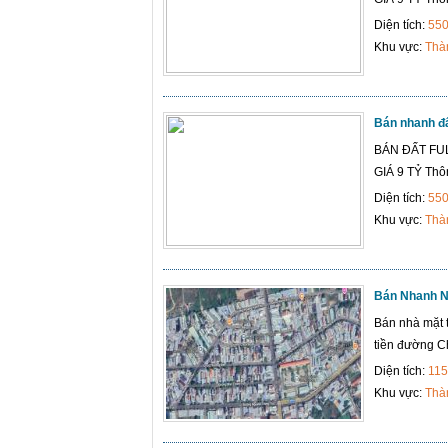
Diện tích:
55
Khu vực:
Thà
Bán nhanh đấ
BÁN ĐẤT FU
GIÁ 9 TỶ Thôn
Diện tích:
55
Khu vực:
Thà
Bán Nhanh Nh
Bán nhà mặt 
tiền đường Ch
Diện tích:
115
Khu vực:
Thà