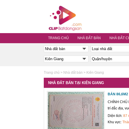
TRANG CHỦ
NHÀ ĐẤT BÁN
NHÀ ĐẤT C
Trang chủ
>
Nhà đất bán
>
Kiên Giang
NHÀ ĐẤT BÁN TẠI KIÊN GIANG
BÁN 86,6M2
CHÍNH CHỦ 
trí đắc địa, 
Diện tích:
87
Khu vực:
Thà