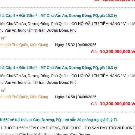
à Cấp 4 + Đất 115m² – MT Chu Văn An, Dương Đông, PQ, giá 10.3 tỷ
tiền Chu Văn An, Dương Đông, Phú Quốc – CƠ HỘI ĐẦU TƯ TIỀM NĂNG * Vị trí: M
u Văn An, trung tâm thị trấn Dương Đông, Phú...
2
 m
nh phố Phú Quốc, Kiên Giang
Ngày: 15:32 | 04/08/2026
10,300,000,000 
Giá:
à Cấp 4 + Đất 115m² – MT Chu Văn An, Dương Đông, PQ, giá 10.3 tỷ
tiền Chu Văn An, Dương Đông, Phú Quốc – CƠ HỘI ĐẦU TƯ TIỀM NĂNG * Vị trí: M
u Văn An, trung tâm thị trấn Dương Đông, Phú...
2
 m
nh phố Phú Quốc, Kiên Giang
Ngày: 14:58 | 04/08/2026
10,300,000,000 
Giá:
t 550m² full thổ cư Cửa Dương, PQ – có sẵn 20 phòng trọ, giá 9 tỷ TL
LL THỔ CƯ 550m² TẠI CỬA DƯƠNG, PHÚ QUỐC – CÓ SẴN DÃY TRỌ 20 PHÒNG
g tin mô tả:Cần bán lô đất đẹp tại khu vực Cửa Dương,...