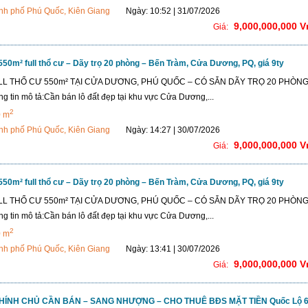
nh phố Phú Quốc, Kiên Giang
Ngày: 10:52 | 31/07/2026
9,000,000,000 
Giá:
550m² full thổ cư – Dãy trọ 20 phòng – Bến Tràm, Cửa Dương, PQ, giá 9ty
LL THỔ CƯ 550m² TẠI CỬA DƯƠNG, PHÚ QUỐC – CÓ SẴN DÃY TRỌ 20 PHÒNG
g tin mô tả:Cần bán lô đất đẹp tại khu vực Cửa Dương,...
2
0 m
nh phố Phú Quốc, Kiên Giang
Ngày: 14:27 | 30/07/2026
9,000,000,000 
Giá:
550m² full thổ cư – Dãy trọ 20 phòng – Bến Tràm, Cửa Dương, PQ, giá 9ty
LL THỔ CƯ 550m² TẠI CỬA DƯƠNG, PHÚ QUỐC – CÓ SẴN DÃY TRỌ 20 PHÒNG
g tin mô tả:Cần bán lô đất đẹp tại khu vực Cửa Dương,...
2
0 m
nh phố Phú Quốc, Kiên Giang
Ngày: 13:41 | 30/07/2026
9,000,000,000 
Giá:
CHÍNH CHỦ CẦN BÁN – SANG NHƯỢNG – CHO THUÊ BĐS MẶT TIỀN Quốc Lộ 6