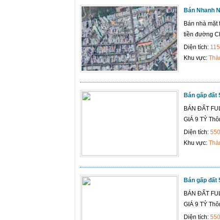
Bán Nhanh Nh
Bán nhà mặt 
tiền đường Ch
Diện tích:
115
Khu vực:
Thà
Bán gấp đất 
BÁN ĐẤT FU
GIÁ 9 TỶ Thôn
Diện tích:
55
Khu vực:
Thà
Bán gấp đất 
BÁN ĐẤT FU
GIÁ 9 TỶ Thôn
Diện tích:
55