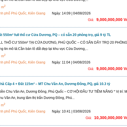
2
0 m
nh phố Phú Quốc, Kiên Giang
Ngày: 14:09 | 04/08/2026
9,000,000,000 
Giá:
t 550m² full thổ cư Cửa Dương, PQ – có sẵn 20 phòng trọ, giá 9 tỷ TL
LL THỔ CƯ 550m² TẠI CỬA DƯƠNG, PHÚ QUỐC – CÓ SẴN DÃY TRỌ 20 PHÒNG
g tin mô tả:Cần bán lô đất đẹp tại khu vực Cửa Dương,...
2
0 m
nh phố Phú Quốc, Kiên Giang
Ngày: 11:04 | 04/08/2026
9,000,000,000 
Giá:
à Cấp 4 + Đất 115m² – MT Chu Văn An, Dương Đông, PQ, giá 10.3 tỷ
tiền Chu Văn An, Dương Đông, Phú Quốc – CƠ HỘI ĐẦU TƯ TIỀM NĂNG * Vị trí: M
u Văn An, trung tâm thị trấn Dương Đông, Phú...
2
 m
nh phố Phú Quốc, Kiên Giang
Ngày: 10:41 | 03/08/2026
10,300,000,000 
Giá: