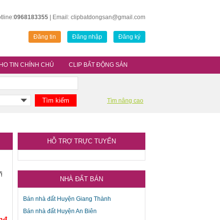
tline:
0968183355
| Email: clipbatdongsan@gmail.com
Đăng tin
Đăng nhập
Đăng ký
HO TIN CHÍNH CHỦ
CLIP BẤT ĐỘNG SẢN
Tìm nâng cao
HỖ TRỢ TRỰC TUYẾN
ị
NHÀ ĐẤT BÁN
Bán nhà đất Huyện Giang Thành
Bán nhà đất Huyện An Biên
Vnđ