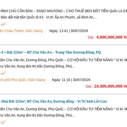
CHÍNH CHỦ CẦN BÁN – SANG NHƯỢNG – CHO THUÊ BĐS MẶT TIỀN Quốc Lộ 63
Bán đất mặt tiền Quốc lộ 63 - Vị trí: Ấp An Phước, xã Bình An,...
2
0 m
ện Châu Thành, Kiên Giang
Ngày: 13:41 | 30/07/2026
4,000,000,000 
Giá:
 4 + Đất 115m² – MT Chu Văn An – Trung Tâm Dương Đông, PQ
tiền Chu Văn An, Dương Đông, Phú Quốc – CƠ HỘI ĐẦU TƯ TIỀM NĂNG * Vị trí: M
u Văn An, trung tâm thị trấn Dương Đông, Phú...
2
 m
nh phố Phú Quốc, Kiên Giang
Ngày: 11:16 | 30/07/2026
10,300,000,000 
Giá:
 Nhà Đất 115m², MT Chu Văn An, Dương đông – Vị Trí Sinh Lời Cao
tiền Chu Văn An, Dương Đông, Phú Quốc – CƠ HỘI ĐẦU TƯ TIỀM NĂNG * Vị trí: M
u Văn An, trung tâm thị trấn Dương Đông, Phú...
2
 m