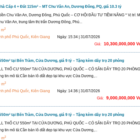
à Cấp 4 + Đất 115m² – MT Chu Văn An, Dương Đông, PQ, giá 10.3 tỷ
tiền Chu Văn An, Dương Đông, Phú Quốc – CƠ HỘI ĐẦU TƯ TIỀM NĂNG * Vị trí: M
u Văn An, trung tâm thị trấn Dương Đông, Phú...
2
 m
nh phố Phú Quốc, Kiên Giang
Ngày: 15:34 | 31/07/2026
10,300,000,000 
Giá:
550m² tại Bến Tràm, Cửa Dương, giá 9 tỷ – Tặng kèm dãy trọ 20 phòng
LL THỔ CƯ 550m² TẠI CỬA DƯƠNG, PHÚ QUỐC – CÓ SẴN DÃY TRỌ 20 PHÒNG
g tin mô tả:Cần bán lô đất đẹp tại khu vực Cửa Dương,...
2
0 m
nh phố Phú Quốc, Kiên Giang
Ngày: 14:36 | 31/07/2026
9,000,000,000 
Giá:
550m² tại Bến Tràm, Cửa Dương, giá 9 tỷ – Tặng kèm dãy trọ 20 phòng
LL THỔ CƯ 550m² TẠI CỬA DƯƠNG, PHÚ QUỐC – CÓ SẴN DÃY TRỌ 20 PHÒNG
g tin mô tả:Cần bán lô đất đẹp tại khu vực Cửa Dương,...
2
0 m