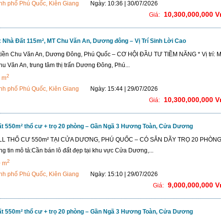
nh phố Phú Quốc, Kiên Giang
Ngày: 10:36 | 30/07/2026
10,300,000,000 
Giá:
 Nhà Đất 115m², MT Chu Văn An, Dương đông – Vị Trí Sinh Lời Cao
tiền Chu Văn An, Dương Đông, Phú Quốc – CƠ HỘI ĐẦU TƯ TIỀM NĂNG * Vị trí: M
u Văn An, trung tâm thị trấn Dương Đông, Phú...
2
 m
nh phố Phú Quốc, Kiên Giang
Ngày: 15:44 | 29/07/2026
10,300,000,000 
Giá:
ất 550m² thổ cư + trọ 20 phòng – Gần Ngã 3 Hương Toàn, Cửa Dương
LL THỔ CƯ 550m² TẠI CỬA DƯƠNG, PHÚ QUỐC – CÓ SẴN DÃY TRỌ 20 PHÒNG
g tin mô tả:Cần bán lô đất đẹp tại khu vực Cửa Dương,...
2
0 m
nh phố Phú Quốc, Kiên Giang
Ngày: 15:10 | 29/07/2026
9,000,000,000 
Giá:
ất 550m² thổ cư + trọ 20 phòng – Gần Ngã 3 Hương Toàn, Cửa Dương