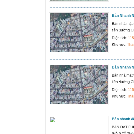
Bán Nhanh Nh
Bán nhà mặt 
tiền đường Ch
Diện tích:
115
Khu vực:
Thà
Bán Nhanh Nh
Bán nhà mặt 
tiền đường Ch
Diện tích:
115
Khu vực:
Thà
Bán nhanh đấ
BÁN ĐẤT FU
GIÁ 9 TỶ Thôn