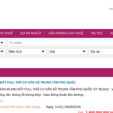
Ho
HO THUÊ
DỰ ÁN NHÀ Ở
VĂN PHÒNG CHO THUÊ
TIN TỨC
K
 ĐẤT FULL THỔ CƯ SẴN SỔ TRUNG TÂM PHÚ QUỐC
BÁN 86,6M2 ĐẤT FULL THỔ CƯ SẴN SỔ TRUNG TÂM PHÚ QUỐC DT: 86,6m2 - V
vuông vắn, không lỗi phong thủy - Giao thông thuận tiện đường...
2
 m
nh phố Phú Quốc, Kiên Giang
Ngày: 14:02 | 06/08/2026
1,800,000,000 
Giá: