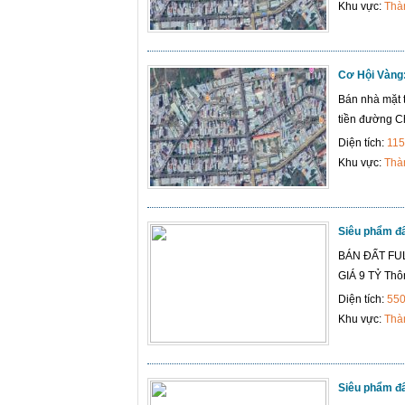
Khu vực:
Thà
Cơ Hội Vàng:
Bán nhà mặt 
tiền đường Ch
Diện tích:
115
Khu vực:
Thà
Siêu phẩm đ
BÁN ĐẤT FU
GIÁ 9 TỶ Thôn
Diện tích:
55
Khu vực:
Thà
Siêu phẩm đ