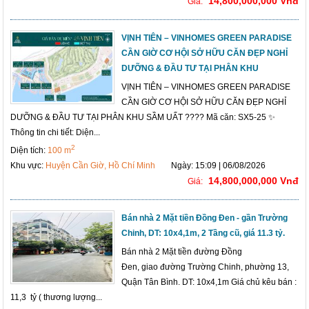
14,800,000,000 Vnđ
Giá:
VỊNH TIÊN – VINHOMES GREEN PARADISE
CẦN GIỜ CƠ HỘI SỞ HỮU CĂN ĐẸP NGHỈ
DƯỠNG & ĐẦU TƯ TẠI PHÂN KHU
VỊNH TIÊN – VINHOMES GREEN PARADISE
CẦN GIỜ CƠ HỘI SỞ HỮU CĂN ĐẸP NGHỈ
DƯỠNG & ĐẦU TƯ TẠI PHÂN KHU SẦM UẤT ???? Mã căn: SX5-25 ✨
Thông tin chi tiết: Diện...
2
Diện tích:
100 m
Khu vực:
Huyện Cần Giờ, Hồ Chí Minh
Ngày: 15:09 | 06/08/2026
14,800,000,000 Vnđ
Giá:
Bán nhà 2 Mặt tiền Đồng Đen - gần Trường
Chinh, DT: 10x4,1m, 2 Tầng cũ, giá 11.3 tỷ.
Bán nhà 2 Mặt tiền đường Đồng
Đen, giao đường Trường Chinh, phường 13,
Quận Tân Bình. DT: 10x4,1m Giá chủ kêu bán :
11,3 tỷ ( thương lượng...