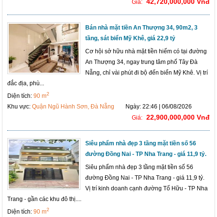
42,720,000,000 Vnđ
Giá:
Bán nhà mặt tiền An Thượng 34, 90m2, 3
tầng, sát biển Mỹ Khê, giá 22,9 tỷ
Cơ hội sở hữu nhà mặt tiền hiếm có tại đường
An Thượng 34, ngay trung tâm phố Tây Đà
Nẵng, chỉ vài phút đi bộ đến biển Mỹ Khê. Vị trí
đắc địa, phù...
2
Diện tích:
90 m
Khu vực:
Quận Ngũ Hành Sơn, Đà Nẵng
Ngày: 22:46 | 06/08/2026
22,900,000,000 Vnđ
Giá:
Siêu phẩm nhà đẹp 3 tầng mặt tiền số 56
đường Đồng Nai - TP Nha Trang - giá 11,9 tỷ.
Siêu phẩm nhà đẹp 3 tầng mặt tiền số 56
đường Đồng Nai - TP Nha Trang - giá 11,9 tỷ.
Vị trí kinh doanh cạnh đường Tố Hữu - TP Nha
Trang - gần các khu đô thị....
2
Diện tích:
90 m