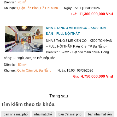
2
Diện tích:
41 m
Khu vực:
Quận Tân Bình, Hồ Chí Minh
Ngày: 15:01 | 06/08/2026
11,300,000,000 Vnđ
Giá:
NHÀ 3 TẦNG 3 MÊ KIÊN CỐ – K500 TÔN
ĐẢN – FULL NỘI THẤT
NHÀ 3 TẦNG 3 MÊ KIÊN CỐ – K500 TÔN ĐẢN
– FULL NỘI THẤT- P. An Khê, TP Đà Nẵng-
Diện tích : 52m2 - Kiệt ô tô thảm nhựa- Công
năng: 3 P ngủ, 3wc, ph thờ, bếp, sân...
2
Diện tích:
52 m
Khu vực:
Quận Cẩm Lệ, Đà Nẵng
Ngày: 15:00 | 06/08/2026
4,750,000,000 Vnđ
Giá:
Trang sau
Tìm kiếm theo từ khóa
bán nhà mặt phố
nhà mặt phố
bán đất mặt phố
bán nhà mặt tiền