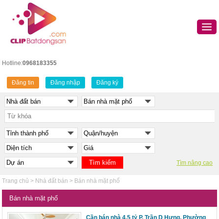
Hotline:
0968183355
Đăng tin
Đăng nhập
Đăng ký
Tìm nâng cao
Trang chủ
>
Nhà đất bán
>
Bán nhà mặt phố
Bán nhà mặt phố
Cần bán nhà 4,5 tỷ P. Trần D Hưng, Phường