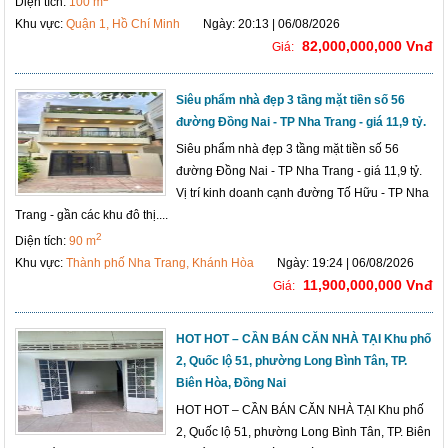
Diện tích:
100 m
Khu vực:
Quận 1, Hồ Chí Minh
Ngày: 20:13 | 06/08/2026
82,000,000,000 Vnđ
Giá:
Siêu phẩm nhà đẹp 3 tầng mặt tiền số 56
đường Đồng Nai - TP Nha Trang - giá 11,9 tỷ.
Siêu phẩm nhà đẹp 3 tầng mặt tiền số 56
đường Đồng Nai - TP Nha Trang - giá 11,9 tỷ.
Vị trí kinh doanh cạnh đường Tố Hữu - TP Nha
Trang - gần các khu đô thị....
2
Diện tích:
90 m
Khu vực:
Thành phố Nha Trang, Khánh Hòa
Ngày: 19:24 | 06/08/2026
11,900,000,000 Vnđ
Giá:
HOT HOT – CẦN BÁN CĂN NHÀ TẠI Khu phố
2, Quốc lộ 51, phường Long Bình Tân, TP.
Biên Hòa, Đồng Nai
HOT HOT – CẦN BÁN CĂN NHÀ TẠI Khu phố
2, Quốc lộ 51, phường Long Bình Tân, TP. Biên