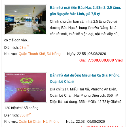
Bán nhà mặt tiền Bàu Hạc 2, 53m2, 2,5 tầng,
gần Nguyễn Văn Linh, giá 7,5 tỷ
Chính chủ cần bán căn nhà 2,5 tầng đẹp tại
đường Bàu Hạc 2, trung tâm Đà Nẵng. Nhà
còn rất mới, thiết kế hiện đại, nội thất đầy đủ,
có thể dọn vào...
2
Diện tích:
53 m
Khu vực:
Quận Thanh Khê, Đà Nẵng
Ngày: 22:55 | 06/08/2026
7,500,000,000 Vnđ
Giá:
Bán nhà đất đường Miếu Hai Xã (Hải Phòng,
Quận Lê Chân)
Địa chỉ: 217, Miếu Hai Xã, Phường An Biên,
Quận Lê Chân, Hải Phòng Diện tích: 356 m²
Diện tích sử dụng: 356 m² Giá: 42,72 tỷ Giá/m2:
120 triệu/m² Số phòng...
2
Diện tích:
356 m
Khu vực:
Quận Lê Chân, Hải Phòng
Ngày: 22:53 | 06/08/2026