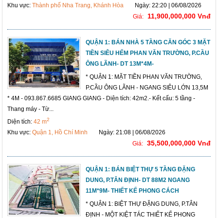
Khu vực:
Thành phố Nha Trang, Khánh Hòa
Ngày: 22:20 | 06/08/2026
11,900,000,000 Vnđ
Giá:
QUẬN 1: BÁN NHÀ 5 TẦNG CĂN GÓC 3 MẶT
TIỀN SIÊU HẾM PHAN VĂN TRƯỜNG, P.CẦU
ÔNG LÃNH- DT 13M*4M-
* QUẬN 1: MẶT TIỀN PHAN VĂN TRƯỜNG,
P.CẦU ÔNG LÃNH - NGANG SIÊU LỚN 13,5M
* 4M - 093.867.6685 GIANG GIANG - Diện tích: 42m2.- Kết cấu: 5 tầng -
Thang máy - Từ...
2
Diện tích:
42 m
Khu vực:
Quận 1, Hồ Chí Minh
Ngày: 21:08 | 06/08/2026
35,500,000,000 Vnđ
Giá:
QUẬN 1: BÁN BIỆT THỰ 5 TẦNG ĐẶNG
DUNG, P.TÂN ĐỊNH- DT 88M2 NGANG
11M*9M- THIẾT KẾ PHONG CÁCH
* QUẬN 1: BIỆT THỰ ĐẶNG DUNG, P.TÂN
ĐỊNH - MỘT KIỆT TÁC THIẾT KẾ PHONG