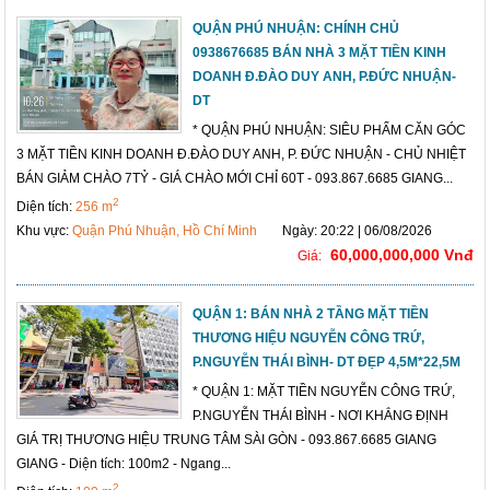
QUẬN PHÚ NHUẬN: CHÍNH CHỦ
0938676685 BÁN NHÀ 3 MẶT TIỀN KINH
DOANH Đ.ĐÀO DUY ANH, P.ĐỨC NHUẬN-
DT
* QUẬN PHÚ NHUẬN: SIÊU PHẨM CĂN GÓC
3 MẶT TIỀN KINH DOANH Đ.ĐÀO DUY ANH, P. ĐỨC NHUẬN - CHỦ NHIỆT
BÁN GIẢM CHÀO 7TỶ - GIÁ CHÀO MỚI CHỈ 60T - 093.867.6685 GIANG...
2
Diện tích:
256 m
Khu vực:
Quận Phú Nhuận, Hồ Chí Minh
Ngày: 20:22 | 06/08/2026
60,000,000,000 Vnđ
Giá:
QUẬN 1: BÁN NHÀ 2 TẦNG MẶT TIỀN
THƯƠNG HIỆU NGUYỄN CÔNG TRỨ,
P.NGUYỄN THÁI BÌNH- DT ĐẸP 4,5M*22,5M
* QUẬN 1: MẶT TIỀN NGUYỄN CÔNG TRỨ,
P.NGUYỄN THÁI BÌNH - NƠI KHẲNG ĐỊNH
GIÁ TRỊ THƯƠNG HIỆU TRUNG TÂM SÀI GÒN - 093.867.6685 GIANG
GIANG - Diện tích: 100m2 - Ngang...
2