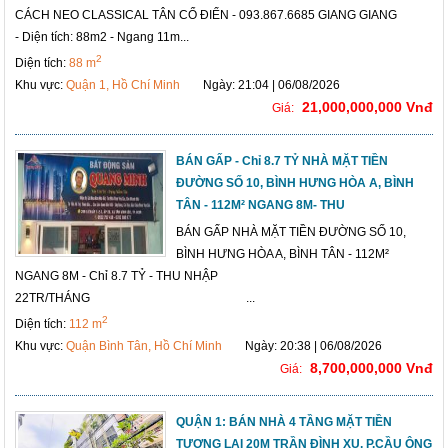
CÁCH NEO CLASSICAL TÂN CỔ ĐIỂN - 093.867.6685 GIANG GIANG
- Diện tích: 88m2 - Ngang 11m...
2
Diện tích:
88 m
Khu vực:
Quận 1, Hồ Chí Minh
Ngày: 21:04 | 06/08/2026
21,000,000,000 Vnđ
Giá:
BÁN GẤP - Chỉ 8.7 TỶ NHÀ MẶT TIỀN
ĐƯỜNG SỐ 10, BÌNH HƯNG HÒA A, BÌNH
TÂN - 112M² NGANG 8M- THU
BÁN GẤP NHÀ MẶT TIỀN ĐƯỜNG SỐ 10,
BÌNH HƯNG HÒA A, BÌNH TÂN - 112M²
NGANG 8M - Chỉ 8.7 TỶ - THU NHẬP
22TR/THÁNG ...
2
Diện tích:
112 m
Khu vực:
Quận Bình Tân, Hồ Chí Minh
Ngày: 20:38 | 06/08/2026
8,700,000,000 Vnđ
Giá:
QUẬN 1: BÁN NHÀ 4 TẦNG MẶT TIỀN
TƯƠNG LAI 20M TRẦN ĐÌNH XU, P.CẦU ÔNG