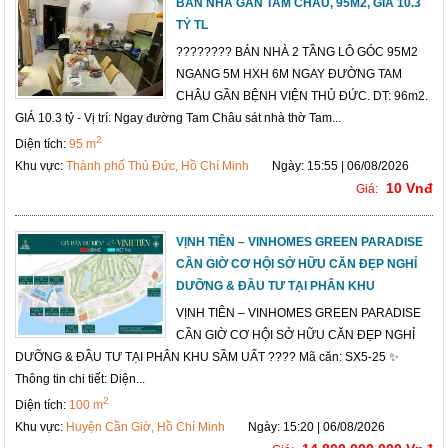
BÁN NHÀ GẦN TAM CHÂU, 95M2, GIÁ 10.3
TỶ TL
???????? BÁN NHÀ 2 TẦNG LÔ GÓC 95M2
NGANG 5M HXH 6M NGAY ĐƯỜNG TAM
CHÂU GẦN BỆNH VIỆN THỦ ĐỨC. DT: 96m2.
GIÁ 10.3 tỷ - Vị trí: Ngay đường Tam Châu sát nhà thờ Tam...
2
Diện tích:
95 m
Khu vực:
Thành phố Thủ Đức, Hồ Chí Minh
Ngày: 15:55 | 06/08/2026
10 Vnđ
Giá:
VỊNH TIÊN – VINHOMES GREEN PARADISE
CẦN GIỜ CƠ HỘI SỞ HỮU CĂN ĐẸP NGHỈ
DƯỠNG & ĐẦU TƯ TẠI PHÂN KHU
VỊNH TIÊN – VINHOMES GREEN PARADISE
CẦN GIỜ CƠ HỘI SỞ HỮU CĂN ĐẸP NGHỈ
DƯỠNG & ĐẦU TƯ TẠI PHÂN KHU SẦM UẤT ???? Mã căn: SX5-25 ✨
Thông tin chi tiết: Diện...
2
Diện tích:
100 m
Khu vực:
Huyện Cần Giờ, Hồ Chí Minh
Ngày: 15:20 | 06/08/2026