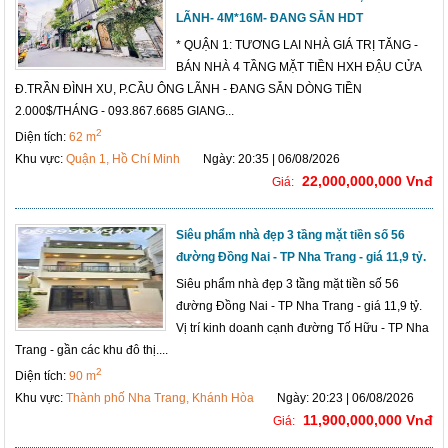
LÃNH- 4M*16M- ĐANG SẴN HDT
* QUẬN 1: TƯƠNG LAI NHÀ GIÁ TRỊ TĂNG -
BÁN NHÀ 4 TẦNG MẶT TIỀN HXH ĐẬU CỬA
Đ.TRẦN ĐÌNH XU, P.CẦU ÔNG LÃNH - ĐANG SẴN DÒNG TIỀN
2.000$/THÁNG - 093.867.6685 GIANG...
2
Diện tích:
62 m
Khu vực:
Quận 1, Hồ Chí Minh
Ngày: 20:35 | 06/08/2026
22,000,000,000 Vnđ
Giá:
Siêu phẩm nhà đẹp 3 tầng mặt tiền số 56
đường Đồng Nai - TP Nha Trang - giá 11,9 tỷ.
Siêu phẩm nhà đẹp 3 tầng mặt tiền số 56
đường Đồng Nai - TP Nha Trang - giá 11,9 tỷ.
Vị trí kinh doanh cạnh đường Tố Hữu - TP Nha
Trang - gần các khu đô thị....
2
Diện tích:
90 m
Khu vực:
Thành phố Nha Trang, Khánh Hòa
Ngày: 20:23 | 06/08/2026
11,900,000,000 Vnđ
Giá: