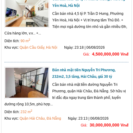
Yên Hoà, Hà Nội
Cần bán nhà 4,5 tỷ P. Trần D Hưng, Phường
Yên Hoà, Hà Nội + Vị trí trung tâm Thủ Đô. +
Tiện mọi ngả đường lớn nhỏ và gần nhiều Đh,
Cửa hàng lớn, v.v... +...
2
Diện tích:
90 m
Khu vực:
Quận Cầu Giấy, Hà Nội
Ngày: 23:18 | 06/08/2026
4,500,000,000 Vnđ
Giá:
Bán nhà mặt tiền Nguyễn Tri Phương,
232m2, 3,5 tầng, Hải Châu, giá 30 tỷ
Cần bán nhà mặt tiền đường Nguyễn Tri
Phương, quận Hải Châu, Đà Nẵng. Sở hữu vị
trí đắc địa ngay trung tâm thành phố, tuyến
đường rộng 10,5m, phù hợp...
2
Diện tích:
232 m
Khu vực:
Quận Hải Châu, Đà Nẵng
Ngày: 23:13 | 06/08/2026
30,000,000,000 Vnđ
Giá: