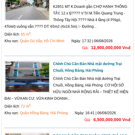
K2851 MT K.Doanh gần CHỢ HẠNH THÔNG
TÂY, 12.x tỷ???? V.Trí M.Tiền Quang Trung -
Thông Tây Hội.????️ Nhà 4 tầng (4 P.Ngủ,
4Tolet) vuông vắn.???? DT: 65m2 (4x16.5m).✨ Đường...
2
Diện tích:
65 m
Khu vực:
Quận Gò Vấp, Hồ Chí Minh
Ngày: 17:32 | 06/08/2026
12,900,000,000 Vnđ
Giá:
Chính Chủ Cần Bán Nhà mặt đường Trại
Chuối, Hồng Bàng, Hải Phòng
Chính Chủ Cần Bán Nhà mặt đường Trại
Chuối, Hồng Bàng, Hải Phòng CƠ HỘI SỞ
HỮU NGÔI NHÀ RỘNG RÃI – THIẾT KẾ HIỆN
ĐẠI – VỪA AN CƯ, VỪA KINH DOANH...
2
Diện tích:
72 m
Khu vực:
Quận Hồng Bàng, Hải Phòng
Ngày: 16:41 | 06/08/2026
6,500,000,000 Vnđ
Giá: