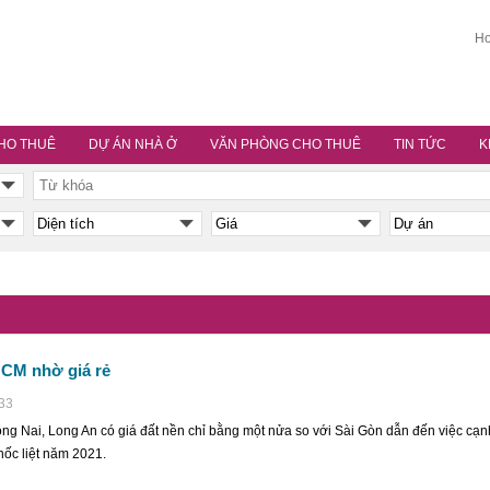
Ho
HO THUÊ
DỰ ÁN NHÀ Ở
VĂN PHÒNG CHO THUÊ
TIN TỨC
K
HCM nhờ giá rẻ
:33
g Nai, Long An có giá đất nền chỉ bằng một nửa so với Sài Gòn dẫn đến việc cạn
hốc liệt năm 2021.