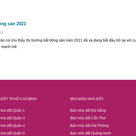
ộng sản 2021
:16
ăn cứ cho thấy, thị trường bất động sản năm 2021 đã và đang bắt đầu trở lại với c
g mạnh mẽ.
ĐẤT TP.HỒ CHÍ MINH
MUA BÁN NHÀ ĐẤT
nhà đất Quận 1
Bán nhà đất Đà Nẵng
nhà đất Quận 3
Bán nhà đất Cần Thơ
nhà đất Quận 4
Bán nhà đất Hải Phòng
nhà đất Quận 5
Bán nhà đất Quảng Ninh