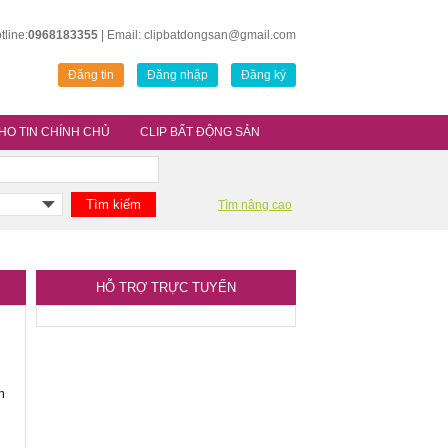
tline:
0968183355
| Email: clipbatdongsan@gmail.com
Đăng tin
Đăng nhập
Đăng ký
HO TIN CHÍNH CHỦ
CLIP BẤT ĐỘNG SẢN
Tìm nâng cao
HỖ TRỢ TRỰC TUYẾN
h