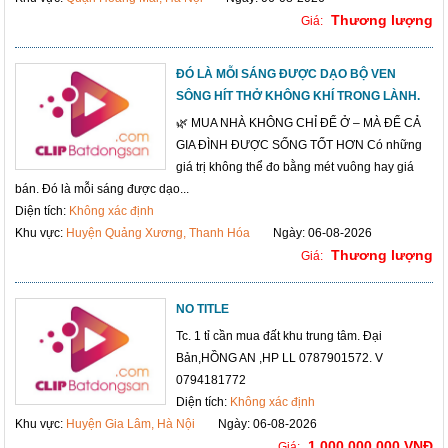
Thương lượng
Giá:
ĐÓ LÀ MỖI SÁNG ĐƯỢC DẠO BỘ VEN
SÔNG HÍT THỞ KHÔNG KHÍ TRONG LÀNH.
🌿 MUA NHÀ KHÔNG CHỈ ĐỂ Ở – MÀ ĐỂ CẢ
GIA ĐÌNH ĐƯỢC SỐNG TỐT HƠN Có những
giá trị không thể đo bằng mét vuông hay giá
bán. Đó là mỗi sáng được dạo...
Diện tích:
Không xác định
Khu vực:
Huyện Quảng Xương, Thanh Hóa
Ngày: 06-08-2026
Thương lượng
Giá:
NO TITLE
Tc. 1 tỉ cần mua đất khu trung tâm. Đại
Bản,HỒNG AN ,HP LL 0787901572. V
0794181772
Diện tích:
Không xác định
Khu vực:
Huyện Gia Lâm, Hà Nội
Ngày: 06-08-2026
1,000,000,000 VNĐ
Giá: