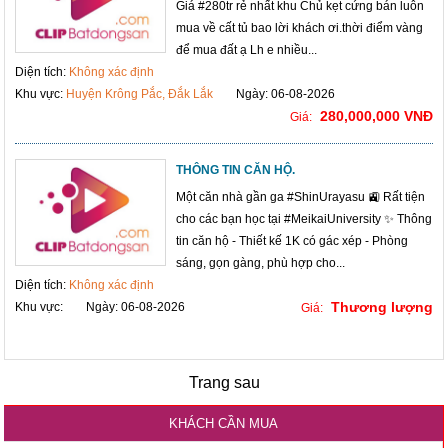
Giá #280tr rẻ nhất khu Chủ kẹt cứng bán luôn
mua về cất tủ bao lời khách ơi.thời điểm vàng
để mua đất ạ Lh e nhiều...
Diện tích:
Không xác định
Khu vực:
Huyện Krông Pắc, Đắk Lắk
Ngày: 06-08-2026
280,000,000 VNĐ
Giá:
THÔNG TIN CĂN HỘ.
Một căn nhà gần ga #ShinUrayasu 🚉 Rất tiện
cho các bạn học tại #MeikaiUniversity ✨ Thông
tin căn hộ - Thiết kế 1K có gác xép - Phòng
sáng, gọn gàng, phù hợp cho...
Diện tích:
Không xác định
Thương lượng
Khu vực:
Ngày: 06-08-2026
Giá:
Trang sau
KHÁCH CẦN MUA