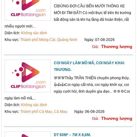
💥ĐỪNG ĐỢI CẦU BẾN MƯỜI THÔNG XE
MỚI ĐI TÌM ĐẤT! Có một thực tế trên thị trường
bất động sản là khi hạ tầng đã hoàn thiện, rất
nhiều người mới...
Diện tích:
Không xác định
Khu vực:
Thành phố Móng Cái, Quảng Ninh
Ngày: 07-08-2026
Thương lượng
Giá:
COI NGÀY LÀM MỒ MÃ, COI NGÀY KHAI
TRƯƠNG.
💯💯💯Thầy TRẦN THIỆN chuyên phong thủy..
👍👍👍Coi ngày cất nhà, coi ngày khởi sự, coi
ngày cưới hỏi, tình duyên gia đạo... 💢💢💢Coi
ngày làm mồ mã,...
Diện tích:
Không xác định
Khu vực:
Thành phố Cà Mau, Cà Mau
Ngày: 06-08-2026
Thương lượng
Giá:
DT 60M² – 7M X 8,6M.