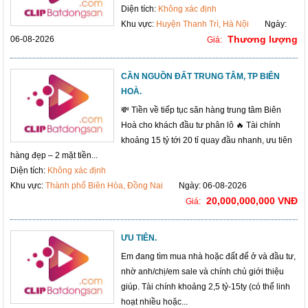
Diện tích:
Không xác định
Khu vực:
Huyện Thanh Trì, Hà Nội
Ngày:
Thương lượng
06-08-2026
Giá:
CẦN NGUỒN ĐẤT TRUNG TÂM, TP BIÊN
HOÀ.
💸 Tiền về tiếp tục săn hàng trung tâm Biên
Hoà cho khách đầu tư phân lô 🔥 Tài chính
khoảng 15 tỷ tới 20 tỉ quay đầu nhanh, ưu tiên
hàng đẹp – 2 mặt tiền...
Diện tích:
Không xác định
Khu vực:
Thành phố Biên Hòa, Đồng Nai
Ngày: 06-08-2026
20,000,000,000 VNĐ
Giá:
ƯU TIÊN.
Em đang tìm mua nhà hoặc đất để ở và đầu tư,
nhờ anh/chị/em sale và chính chủ giới thiệu
giúp. Tài chính khoảng 2,5 tỷ-15ty (có thể linh
hoạt nhiều hoặc...