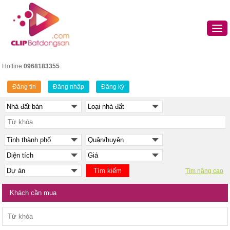
Hotline:
0968183355
Đăng tin
Đăng nhập
Đăng ký
Tìm nâng cao
Khách cần mua