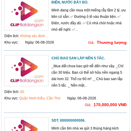
ĐIỆN, NƯỚC ĐẦY ĐỦ.
Mình đang cần mua một miếng rẫy tầm 2 tỷ, ưu
tiên có sẵn: ✅ Đường ô tô vào thuận tiện. ✅
Điện, nước đầy đủ. ✅ Có nhà chòi hoặc nhà
nhỏ để nghỉ. ✅...
Diện tích:
Không xác định
Thương lượng
Khu vực:
Ngày: 06-08-2026
Giá:
CHỦ BAO SAN LẮP NỀN 5 TẤC.
_Mua đất chưa bao giờ dễ đến như vậy. _Chỉ
cần 30 triệu. Bạn có thể sở hữu nền ngang 5
dài hơn 32. Thổ cư 60 m². _ Chủ bao san lắp
nền 5 tấc. _ Nền mặt...
Diện tích:
60
Khu vực:
Quận Ninh Kiều, Cần Thơ
Ngày: 06-08-2026
170,000,000 VNĐ
Giá:
SDT. 000000000006.
Mình cần tìm nhà xe gửi 3 thùng hàng kích