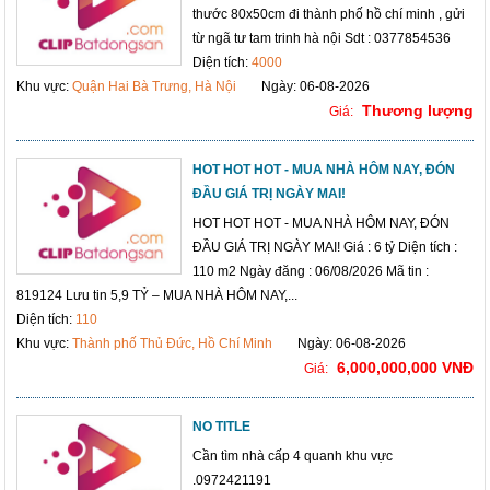
thước 80x50cm đi thành phố hồ chí minh , gửi
từ ngã tư tam trinh hà nội Sdt : 0377854536
Diện tích:
4000
Khu vực:
Quận Hai Bà Trưng, Hà Nội
Ngày: 06-08-2026
Thương lượng
Giá:
HOT HOT HOT - MUA NHÀ HÔM NAY, ĐÓN
ĐẦU GIÁ TRỊ NGÀY MAI!
HOT HOT HOT - MUA NHÀ HÔM NAY, ĐÓN
ĐẦU GIÁ TRỊ NGÀY MAI! Giá : 6 tỷ Diện tích :
110 m2 Ngày đăng : 06/08/2026 Mã tin :
819124 Lưu tin 5,9 TỶ – MUA NHÀ HÔM NAY,...
Diện tích:
110
Khu vực:
Thành phố Thủ Đức, Hồ Chí Minh
Ngày: 06-08-2026
6,000,000,000 VNĐ
Giá:
NO TITLE
Cần tìm nhà cấp 4 quanh khu vực
.0972421191