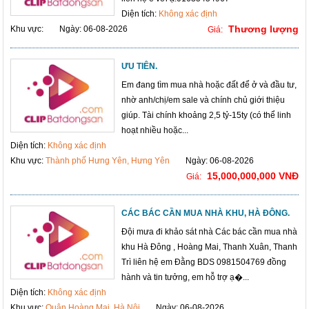
Diện tích:
Không xác định
Thương lượng
Khu vực:
Ngày: 06-08-2026
Giá:
ƯU TIÊN.
Em đang tìm mua nhà hoặc đất để ở và đầu tư,
nhờ anh/chị/em sale và chính chủ giới thiệu
giúp. Tài chính khoảng 2,5 tỷ-15ty (có thể linh
hoạt nhiều hoặc...
Diện tích:
Không xác định
Khu vực:
Thành phố Hưng Yên, Hưng Yên
Ngày: 06-08-2026
15,000,000,000 VNĐ
Giá:
CÁC BÁC CẦN MUA NHÀ KHU, HÀ ĐÔNG.
Đội mưa đi khảo sát nhà Các bác cần mua nhà
khu Hà Đông , Hoàng Mai, Thanh Xuân, Thanh
Trì liên hệ em Đằng BDS 0981504769 đồng
hành và tin tưởng, em hỗ trợ ạ�...
Diện tích:
Không xác định
Khu vực:
Quận Hoàng Mai, Hà Nội
Ngày: 06-08-2026