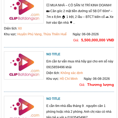
💥 MUA NHÀ – CÓ SẴN VỊ TRÍ KINH DOANH!
🏡 Căn góc 2 mặt tiền đường số 5B DT 60m² –
7m x 8,6m 🏠 1 trệt, 2 lầu – BTCT kiên cố 🚗 Xe
hơi vào tận nhà 🌳...
Diện tích:
60
Khu vực:
Huyện Phú Vang, Thừa Thiên Huế
Ngày: 06-08-2026
5,500,000,000 VNĐ
Giá:
NO TITLE
Em cần tư vấn mua nhà hãy gọi cho em số này
0915859496 khải
Diện tích:
Không xác định
Khu vực:
Hồ Chí Minh
Ngày: 06-08-2026
Thương lượng
Giá:
NO TITLE
E cần tìm nhà đầu tháng 9 . nguyên căn 1
phòng hoặc nhà 2 phòng. Anh chị nào có nhà
liên hệ e với ạ.01635454967