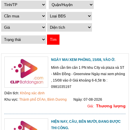
NGÀY MAI XEM PHÒNG, 15/08, VÀO Ở.
Mình cần tìm căn 1 PN khu City và plaza và ST
- Miền Đồng - Greenview Ngày mai xem phòng
, 15/08 vào ở Giá khoảng 6-6,5tr Ib :
0981035197
Diện tích:
Không xác định
Khu vực:
Thành phố Dĩ An, Bình Dương
Ngày: 07-08-2026
Thương lượng
Giá:
HIỆN NAY, CẦU, BẾN MƯỜI, ĐANG ĐƯỢC
THI CÔNG.