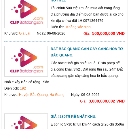
NO TITLE
Tài chính 500 triệu muốn mua đất trong làng
địa phương địa điểm buôn bán được ai có cho
xin địa chỉ và đất LH 0971364479
Diện tích:
Không xác định
500,000,000 VNĐ
Khu vực:
Gia Lai
Ngày: 06-08-2026
Giá:
ĐẤT BẮC QUANG GẦN CÂY CĂNG HOA TỜ
BẮC QUANG.
Các bác nt hỏi giá nhiều quá . E xin phép để
giá công khai. 3ty2 . Đất rộng 8m sâu 24m Đất
bắc quang gần cây căng hoa tờ bắc quang.
Nhà e xây kiên cố rộng . Sân...
Diện tích:
192
Khu vực:
Huyện Bắc Quang, Hà Giang
Ngày: 06-08-2026
3,000,000,002 VNĐ
Giá:
GIÁ #280TR RẺ NHẤT KHU.
E còn lô 5×30 tc full km 44 cách ql 26 chỉ 350m