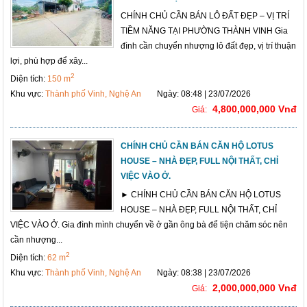
CHÍNH CHỦ CẦN BÁN LÔ ĐẤT ĐẸP – VỊ TRÍ
TIỀM NĂNG TẠI PHƯỜNG THÀNH VINH Gia
đình cần chuyển nhượng lô đất đẹp, vị trí thuận
lợi, phù hợp để xây...
2
Diện tích:
150 m
Khu vực:
Thành phố Vinh, Nghệ An
Ngày: 08:48 | 23/07/2026
4,800,000,000 Vnđ
Giá:
CHÍNH CHỦ CẦN BÁN CĂN HỘ LOTUS
HOUSE – NHÀ ĐẸP, FULL NỘI THẤT, CHỈ
VIỆC VÀO Ở.
► CHÍNH CHỦ CẦN BÁN CĂN HỘ LOTUS
HOUSE – NHÀ ĐẸP, FULL NỘI THẤT, CHỈ
VIỆC VÀO Ở. Gia đình mình chuyển về ở gần ông bà để tiện chăm sóc nên
cần nhượng...
2
Diện tích:
62 m
Khu vực:
Thành phố Vinh, Nghệ An
Ngày: 08:38 | 23/07/2026
2,000,000,000 Vnđ
Giá: