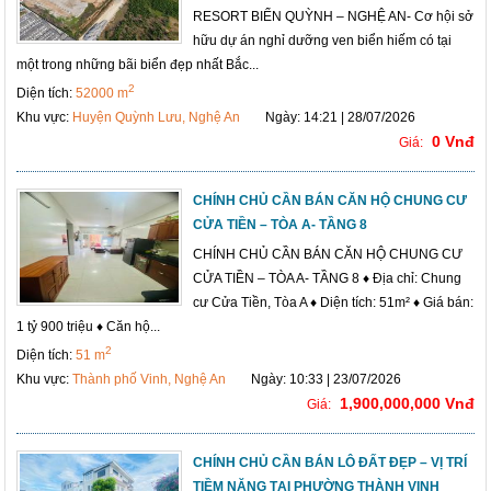
RESORT BIỂN QUỲNH – NGHỆ AN- Cơ hội sở
hữu dự án nghỉ dưỡng ven biển hiếm có tại
một trong những bãi biển đẹp nhất Bắc...
2
Diện tích:
52000 m
Khu vực:
Huyện Quỳnh Lưu, Nghệ An
Ngày: 14:21 | 28/07/2026
0 Vnđ
Giá:
CHÍNH CHỦ CẦN BÁN CĂN HỘ CHUNG CƯ
CỬA TIỀN – TÒA A- TẦNG 8
CHÍNH CHỦ CẦN BÁN CĂN HỘ CHUNG CƯ
CỬA TIỀN – TÒA A- TẦNG 8 ♦ Địa chỉ: Chung
cư Cửa Tiền, Tòa A ♦ Diện tích: 51m² ♦ Giá bán:
1 tỷ 900 triệu ♦ Căn hộ...
2
Diện tích:
51 m
Khu vực:
Thành phố Vinh, Nghệ An
Ngày: 10:33 | 23/07/2026
1,900,000,000 Vnđ
Giá:
CHÍNH CHỦ CẦN BÁN LÔ ĐẤT ĐẸP – VỊ TRÍ
TIỀM NĂNG TẠI PHƯỜNG THÀNH VINH