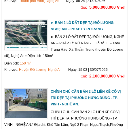
Khu vực:
Thành phố Vinh, Nghệ An
Ngày: 08:24 | 31/07/2026
5,900,000,000 Vnđ
Giá:
► BÁN 2 LÔ ĐẤT ĐẸP TẠI ĐÔ LƯƠNG,
NGHỆ AN – PHÁP LÝ RÕ RÀNG
► BÁN 2 LÔ ĐẤT ĐẸP TẠI ĐÔ LƯƠNG, NGHỆ
AN – PHÁP LÝ RÕ RÀNG 1. Lô số 11 – Xóm
Trung Hậu, Xã Thuần Trung (huyện Đô Lương
cũ), Nghệ An • Diện tích: 150m²...
2
Diện tích:
150 m
Khu vực:
Huyện Đô Lương, Nghệ An
Ngày: 15:03 | 30/07/2026
2,100,000,000 Vnđ
Giá:
CHÍNH CHỦ CẦN BÁN 2 LÔ LIỀN KỀ CÓ VỊ
TRÍ ĐẸP TẠI PHƯỜNG HƯNG DŨNG - TP.
VINH - NGHỆ AN.
CHÍNH CHỦ CẦN BÁN 2 LÔ LIỀN KỀ CÓ VỊ
TRÍ ĐẸP TẠI PHƯỜNG HƯNG DŨNG - TP.
VINH - NGHỆ AN.* Địa chỉ: Khố Tân Lâm, Ngõ 2 Phạm Ngọc Thạch,Phường