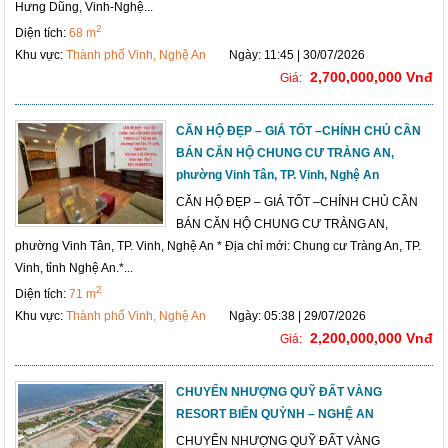
Hưng Dũng, Vinh-Nghệ...
2
Diện tích:
68 m
Khu vực:
Thành phố Vinh, Nghệ An
Ngày: 11:45 | 30/07/2026
2,700,000,000 Vnđ
Giá:
CĂN HỘ ĐẸP – GIÁ TỐT –CHÍNH CHỦ CẦN
BÁN CĂN HỘ CHUNG CƯ TRÀNG AN,
phường Vinh Tân, TP. Vinh, Nghệ An
CĂN HỘ ĐẸP – GIÁ TỐT –CHÍNH CHỦ CẦN
BÁN CĂN HỘ CHUNG CƯ TRÀNG AN,
phường Vinh Tân, TP. Vinh, Nghệ An * Địa chỉ mới: Chung cư Tràng An, TP.
Vinh, tỉnh Nghệ An.*...
2
Diện tích:
71 m
Khu vực:
Thành phố Vinh, Nghệ An
Ngày: 05:38 | 29/07/2026
2,200,000,000 Vnđ
Giá:
CHUYỂN NHƯỢNG QUỸ ĐẤT VÀNG
RESORT BIỂN QUỲNH – NGHỆ AN
CHUYỂN NHƯỢNG QUỸ ĐẤT VÀNG