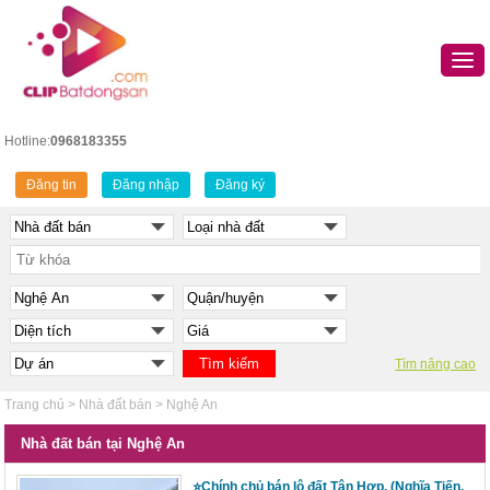
Hotline:
0968183355
Đăng tin
Đăng nhập
Đăng ký
Tìm nâng cao
Trang chủ
>
Nhà đất bán
>
Nghệ An
Nhà đất bán tại Nghệ An
⭐️Chính chủ bán lô đất Tân Hợp, (Nghĩa Tiến,