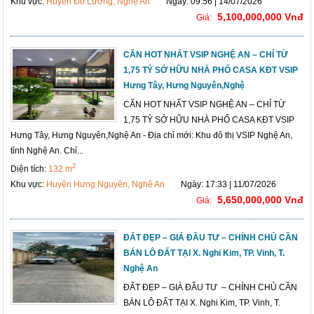
Khu vực:
Huyện Đô Lương, Nghệ An
Ngày: 09:56 | 14/07/2026
5,100,000,000 Vnđ
Giá:
CĂN HOT NHẤT VSIP NGHỆ AN – CHỈ TỪ
1,75 TỶ SỞ HỮU NHÀ PHỐ CASA KĐT VSIP
Hưng Tây, Hưng Nguyên,Nghệ
CĂN HOT NHẤT VSIP NGHỆ AN – CHỈ TỪ
1,75 TỶ SỞ HỮU NHÀ PHỐ CASA KĐT VSIP
Hưng Tây, Hưng Nguyên,Nghệ An - Địa chỉ mới: Khu đô thị VSIP Nghệ An,
tỉnh Nghệ An. Chỉ...
2
Diện tích:
132 m
Khu vực:
Huyện Hưng Nguyên, Nghệ An
Ngày: 17:33 | 11/07/2026
5,650,000,000 Vnđ
Giá:
ĐẤT ĐẸP – GIÁ ĐẦU TƯ – CHÍNH CHỦ CẦN
BÁN LÔ ĐẤT TẠI X. Nghi Kim, TP. Vinh, T.
Nghệ An
ĐẤT ĐẸP – GIÁ ĐẦU TƯ – CHÍNH CHỦ CẦN
BÁN LÔ ĐẤT TẠI X. Nghi Kim, TP. Vinh, T.