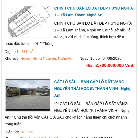
CHÍNH CHỦ BÁN LÔ ĐẤT ĐẸP HƯNG NGHĨA
1 – Xã Lam Thành, Nghệ An
CHÍNH CHỦ BÁN LÔ ĐẤT ĐẸP HƯNG NGHĨA
1 – Xã Lam Thành, Nghệ An Cơ hội sở hữu lô
đất đẹp với vị trí tiềm năng, thích hợp để ở
hoặc đầu tư sinh lời. **Thông...
2
Diện tích:
171 m
Khu vực:
Huyện Hưng Nguyên, Nghệ An
Ngày: 16:55 | 04/08/2026
2,700,000,000 Vnđ
Giá:
CẮT LỖ SÂU – BÁN GẤP LÔ ĐẤT VÀNG
NGUYỄN THÁI HỌC (P. THÀNH VINH - Nghệ
An)
*** CẮT LỖ SÂU – BÁN GẤP LÔ ĐẤT VÀNG
NGUYỄN THÁI HỌC (P. THÀNH VINH - Nghệ
An) * Chủ thu hồi vốn CẮT GIÁ SÂU cho khách hàng thiện chí chốt nhanh
trong tuần!...
2
Diện tích:
108 m