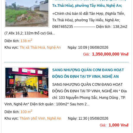
Tx.Thái Hòa), phường Tây Hiếu, Nghệ An;
⭐️Chính chủ bán lô đất Tân Hợp, (Nghĩa Tiến,
Tx.Thái Hòa), phường Tây Hiếu, Nghệ An;
0987465235 ------------------ Diện tích : 138,2m2
(7,48x 16,2; 132m thổ cư) Giá...
2
Diện tích:
138 m
Khu vực:
Thị xã Thái Hoà, Nghệ An
Ngày: 10:09 | 06/08/2026
1,350,000,000 Vnđ
Giá:
SANG NHƯỢNG QUÁN CƠM ĐANG HOẠT
ĐỘNG ỔN ĐỊNH TẠI TP VINH, NGHỆ AN
SANG NHƯỢNG QUÁN CƠM ĐANG HOẠT
ĐỘNG ỔN ĐỊNH TẠI TP VINH, NGHỆ AN * Địa
chỉ: 103 Nguyễn Phong Sắc, Hưng Dũng , TP.
Vinh, Nghệ An* Diện tích quán : 100m2* Sau hơn 2...
2
Diện tích:
100 m
Khu vực:
Thành phố Vinh, Nghệ An
Ngày: 11:30 | 05/08/2026
1,000 Vnđ
Giá: