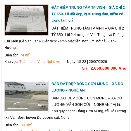
ĐẤT HIẾM TRUNG TÂM TP VINH – GIÁ CHỈ 2
TỶ 650- Lô đất đẹp, vị trí trung tâm, hiếm có
trong tầm giá
ĐẤT HIẾM TRUNG TÂM TP VINH – GIÁ CHỈ 2
TỶ 650- Lối 2 đường Lê Viết Thuận và Phùng
Chí Kiên (Lê Văn Lan)- Diện tích: 74m²- Mặt tiền: hơn 5m, nở hậu đẹp-
Hướng:...
2
Diện tích:
74 m
Khu vực:
Thành phố Vinh, Nghệ An
Ngày: 15:22 | 20/07/2026
2,650,000,000 Vnđ
Giá:
BÁN ĐẤT ĐẸP ĐỒNG CƠN MƯNG – XÃ ĐÔ
LƯƠNG – NGHỆ AN
BÁN ĐẤT ĐẸP ĐỒNG CƠN MƯNG – XÃ ĐÔ
LƯƠNG (VĂN SƠN CŨ) – NGHỆ AN * Vị trí:
Khu quy hoạch Đồng Cơn Mưng, xã Đô Lương
(xã Văn Sơn, huyện Đô Lương cũ), Nghệ...
2
Diện tích:
160 m