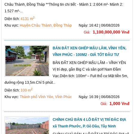
Châu Thành, Đồng Tháp **Thông tin chi tiết: - Mảnh 1: 2.604 m²- Mảnh 2:
1.527 m²-...
2
Diện tích:
4131 m
Khu vực:
Huyện Châu Thành, Đồng Tháp
Ngày: 16:42 | 06/08/2026
1,100,000,000 Vnđ
Giá:
BÁN ĐẤT XEN GHÉP MẬU LÂM, VĨNH YÊN,
VĨNH PHÚC - 100M2 - GIÁ TỐT ĐẦU TƯ
BÁN ĐẤT XEN GHÉP MẬU LÂM – VĨNH YÊN
Vị trí đẹp, gần Big C và sân golf Nam Đầm
Vạc.Diện tích: 100m² – Full thổ cư.Mặt tiền 5m,
đường rộng 13,5m.Chỉ 5 phút...
2
Diện tích:
100 m
Khu vực:
Thành phố Vĩnh Yên, Vĩnh Phúc
Ngày: 16:39 | 06/08/2026
1,000 Vnđ
Giá:
CHÍNH CHỦ BÁN 4 LÔ ĐẤT VỊ TRÍ ĐẮC ĐỊA
xã Thanh Phước, P. Gò Dầu, Tây Ninh