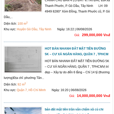
CHÍNH CHỦ BÁN 4 LÔ ĐẤT VỊ TRÍ ĐẮC ĐỊA xã
Thanh Phước, P. Gò Dầu, Tây Ninh LH: 09
4949 8280* Xóm Đồng, Thanh Phước cũ, P. Gò
Dầu,...
2
Diện tích:
100 m
Khu vực:
Huyện Gò Dầu, Tây Ninh
Ngày: 16:22 | 06/08/2026
299,000,000 Vnđ
Giá:
HOT BÁN NHANH ĐẤT MẶT TIỀN ĐƯỜNG
5K – CƯ XÁ NGÂN HÀNG, QUẬN 7 , TPHCM
HOT BÁN NHANH ĐẤT MẶT TIỀN ĐƯỜNG 5K
– CƯ XÁ NGÂN HÀNG, QUẬN 7 , TPHCMVị trí
đẹp – Xây tự do đến 6 tầng – Chỉ 14 tỷ (thương
lượng)Địa chỉ: phường Tân...
2
Diện tích:
92 m
Khu vực:
Quận 7, Hồ Chí Minh
Ngày: 16:20 | 06/08/2026
14,000,000,000 Vnđ
Giá:
bán đất mặt tiền trần văn chẩm xã củ chi