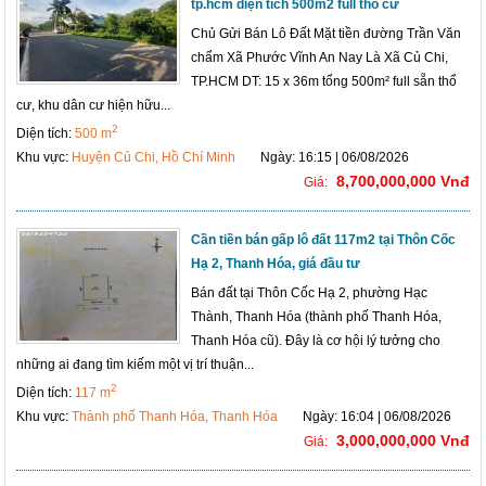
tp.hcm diện tích 500m2 full thổ cư
Chủ Gửi Bán Lô Đất Mặt tiền đường Trần Văn
chẩm Xã Phước Vĩnh An Nay Là Xã Củ Chi,
TP.HCM DT: 15 x 36m tổng 500m² full sẵn thổ
cư, khu dân cư hiện hữu...
2
Diện tích:
500 m
Khu vực:
Huyện Củ Chi, Hồ Chí Minh
Ngày: 16:15 | 06/08/2026
8,700,000,000 Vnđ
Giá:
Cần tiền bán gấp lô đất 117m2 tại Thôn Cốc
Hạ 2, Thanh Hóa, giá đầu tư
Bán đất tại Thôn Cốc Hạ 2, phường Hạc
Thành, Thanh Hóa (thành phố Thanh Hóa,
Thanh Hóa cũ). Đây là cơ hội lý tưởng cho
những ai đang tìm kiếm một vị trí thuận...
2
Diện tích:
117 m
Khu vực:
Thành phố Thanh Hóa, Thanh Hóa
Ngày: 16:04 | 06/08/2026
3,000,000,000 Vnđ
Giá: