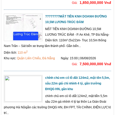
1,850,000,000 Vnđ
Giá:
????????MẶT TIỀN KNH DOANH ĐƯỜNG
10,5M LƯƠNG TRÚC ĐÀM
MẶT TIỀN KNH DOANH ĐƯỜNG 10,5M
LƯƠNG TRÚC ĐÀM - P. An Khê, TP Đà Nẵng-
Diện tích: 110m² (5x22)m- Trục 10,5m thông
Nam Trân – Sát bến xe trung tâm thành phố- Gần bến...
2
Diện tích:
110 m
Khu vực:
Quận Liên Chiểu, Đà Nẵng
Ngày: 15:00 | 06/08/2026
7,500,000,000 Vnđ
Giá:
chính chủ em có lô đất 124m2, mặt tền 5,5m,
sâu 22m giá chỉ nhỉnh 4 tỷ, gần trường
ĐHQG HN, gần khu
chính chủ em có lô đất 124m2, mặt tiền 5,5m
sâu 22m gá nhỉnh 4 tỷ tại thôn La Gián Đoài
phương Hà Nộigần các trường DHQG HN, ĐH FPT, TÀI CHÍNH, ĐIỆN LỰCVị
trí...