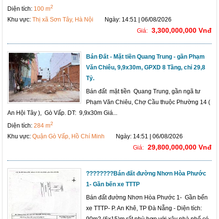
2
Diện tích:
100 m
Khu vực:
Thị xã Sơn Tây, Hà Nội
Ngày: 14:51 | 06/08/2026
3,300,000,000 Vnđ
Giá:
Bán Đất - Mặt tiền Quang Trung - gần Phạm
Văn Chiêu, 9,9x30m, GPXD 8 Tầng, chỉ 29,8
Tỷ.
Bán đất mặt tiền Quang Trung, gần ngã tư
Phạm Văn Chiêu, Chợ Cầu thuộc Phường 14 (
An Hội Tây ), Gò Vấp. DT: 9,9x30m Giá...
2
Diện tích:
284 m
Khu vực:
Quận Gò Vấp, Hồ Chí Minh
Ngày: 14:51 | 06/08/2026
29,800,000,000 Vnđ
Giá:
????????Bán đất đường Nhơn Hòa Phước
1- Gần bến xe TTTP
Bán đất đường Nhơn Hòa Phước 1- Gần bến
xe TTTP- P. An Khê, TP Đà Nẵng - Diện tích:
90m2 (6x15)m rất phù hợp với xây nhà phố có