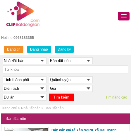
Hotline:
0968183355
Đăng tin
Đăng nhập
Đăng ký
Tìm nâng cao
Trang chủ
>
Nhà đất bán
>
Bán đất nền
Bán đất nền
Bán gấp giá rẻ Yên Ngưu, xã Đại Thanh