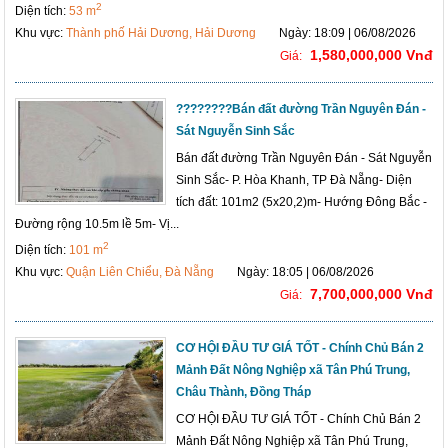
2
Diện tích:
53 m
Khu vực:
Thành phố Hải Dương, Hải Dương
Ngày: 18:09 | 06/08/2026
1,580,000,000 Vnđ
Giá:
????????Bán đất đường Trần Nguyên Đán -
Sát Nguyễn Sinh Sắc
Bán đất đường Trần Nguyên Đán - Sát Nguyễn
Sinh Sắc- P. Hòa Khanh, TP Đà Nẵng- Diện
tích đất: 101m2 (5x20,2)m- Hướng Đông Bắc -
Đường rộng 10.5m lề 5m- Vị...
2
Diện tích:
101 m
Khu vực:
Quận Liên Chiểu, Đà Nẵng
Ngày: 18:05 | 06/08/2026
7,700,000,000 Vnđ
Giá:
CƠ HỘI ĐẦU TƯ GIÁ TỐT - Chính Chủ Bán 2
Mảnh Đất Nông Nghiệp xã Tân Phú Trung,
Châu Thành, Đồng Tháp
CƠ HỘI ĐẦU TƯ GIÁ TỐT - Chính Chủ Bán 2
Mảnh Đất Nông Nghiệp xã Tân Phú Trung,