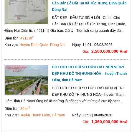
Cần Bán Lô Đất Tại Xã Túc Trưng, Định Quán,
Đồng Nai
ĐẤT ĐẸP - ĐẦU TƯ SINH LỜI - Chính Chủ
Cần Bán Lô Đất Tại Xã Túc Trưng, Định Quán,
Đồng Nai Diện tích: 4911m2 Giá bán: 2,5 tỷ - Tiện ích xung quanh đầy đủ...
2
Diện tích:
4911 m
Khu vực:
Huyện Định Quán, Đồng Nai
Ngày: 14:01 | 06/08/2026
2,500,000,000 Vnđ
Giá:
HOT HOT CƠ HỘI SỞ HỮU ĐẤT NỀN VỊ TRÍ
ĐẸP KHU ĐÔ THỊ HƯNG HÒA – huyện Thanh
Liêm, tỉnh Hà Nam
HOT HOT CƠ HỘI SỞ HỮU ĐẤT NỀN VỊ TRÍ
ĐẸP KHU ĐÔ THỊ HƯNG HÒA – huyện Thanh
Liêm, tỉnh Hà NamĐừng bỏ lỡ những lô đất đẹp với mức giá cực kỳ cạnh...
2
Diện tích:
80 m
Khu vực:
Huyện Thanh Liêm, Hà Nam
Ngày: 13:52 | 06/08/2026
1,360,000,000 Vnđ
Giá: