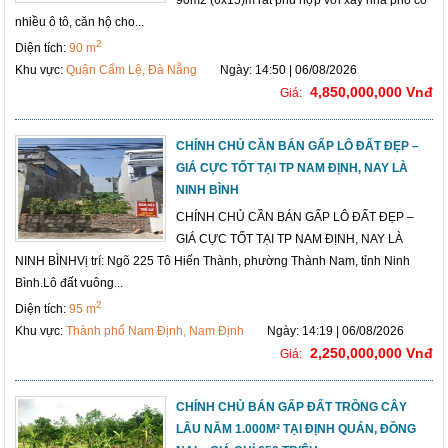
nhiều ô tô, căn hộ cho...
2
Diện tích:
90 m
Khu vực:
Quận Cẩm Lệ, Đà Nẵng
Ngày: 14:50 | 06/08/2026
4,850,000,000 Vnđ
Giá:
CHÍNH CHỦ CẦN BÁN GẤP LÔ ĐẤT ĐẸP –
GIÁ CỰC TỐT TẠI TP NAM ĐỊNH, NAY LÀ
NINH BÌNH
CHÍNH CHỦ CẦN BÁN GẤP LÔ ĐẤT ĐẸP –
GIÁ CỰC TỐT TẠI TP NAM ĐỊNH, NAY LÀ
NINH BÌNHVị trí: Ngõ 225 Tô Hiến Thành, phường Thành Nam, tỉnh Ninh
Bình.Lô đất vuông...
2
Diện tích:
95 m
Khu vực:
Thành phố Nam Định, Nam Định
Ngày: 14:19 | 06/08/2026
2,250,000,000 Vnđ
Giá:
CHÍNH CHỦ BÁN GẤP ĐẤT TRỒNG CÂY
LÂU NĂM 1.000M² TẠI ĐỊNH QUÁN, ĐỒNG