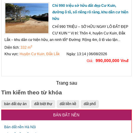
Chỉ 990 triệu sở hữu đất đẹp Cư Kuin,
đường ô tô, sổ riêng rõ ràng, khu dân cư hiện
hữu
CHỈ 990 TRIỆU – SỞ HỮU NGAY LÔ ĐẤT ĐẸP
CƯ KUIN * Vị trí: Thôn 4, huyện Cư Kuin, Đắk
Lắk – khu dân cư hiện hữu, an ninh tốt* Đường: Rộng 4m, ô tô vào tận...
2
Diện tích:
332 m
Khu vực:
Huyện Cư Kuin, Đắk Lắk
Ngày: 13:14 | 06/08/2026
990,000,000 Vnđ
Giá:
Trang sau
Tìm kiếm theo từ khóa
bán đất dự án
đất biệt thự
đất liền kề
đất phố
BÁN ĐẤT NỀN
Bán đất nền Hà Nội