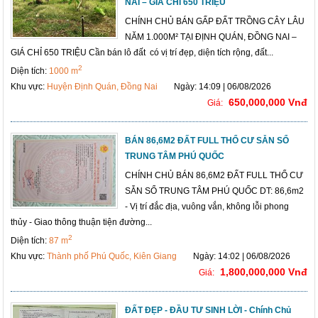
NAI – GIÁ CHỈ 650 TRIỆU
CHÍNH CHỦ BÁN GẤP ĐẤT TRỒNG CÂY LÂU
NĂM 1.000M² TẠI ĐỊNH QUÁN, ĐỒNG NAI –
GIÁ CHỈ 650 TRIỆU Cần bán lô đất có vị trí đẹp, diện tích rộng, đất...
2
Diện tích:
1000 m
Khu vực:
Huyện Định Quán, Đồng Nai
Ngày: 14:09 | 06/08/2026
650,000,000 Vnđ
Giá:
BÁN 86,6M2 ĐẤT FULL THỔ CƯ SẴN SỔ
TRUNG TÂM PHÚ QUỐC
CHÍNH CHỦ BÁN 86,6M2 ĐẤT FULL THỔ CƯ
SẴN SỔ TRUNG TÂM PHÚ QUỐC DT: 86,6m2
- Vị trí đắc địa, vuông vắn, không lỗi phong
thủy - Giao thông thuận tiện đường...
2
Diện tích:
87 m
Khu vực:
Thành phố Phú Quốc, Kiên Giang
Ngày: 14:02 | 06/08/2026
1,800,000,000 Vnđ
Giá:
ĐẤT ĐẸP - ĐẦU TƯ SINH LỜI - Chính Chủ