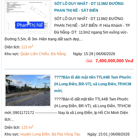
SÓT LÔ DUY NHẤT - DT 113M2 ĐƯỜNG
PHAN THỊ NỀ - SÁT BIỂN
SÓT LÔ DUY NHẤT - DT 113M2 ĐƯỜNG
PHAN THỊ NỀ - SÁT BIỂN- P. Hòa Khánh - TP
Đà Nẵng- DT: 113m2 ngang 5m vuông vức-
Đường 5,5m, lề 3m- Hiện trạng đất sạch đẹp,...
2
Diện tích:
113 m
Khu vực:
Quận Liên Chiểu, Đà Nẵng
Ngày: 15:28 | 06/08/2026
7,400,000,000 Vnđ
Giá:
????Bán lô đất mặt tiền TTL44B Tam Phước
(H.Long Điền, BR-VT), xã Long Điền, TP.HCM
mới;
????Bán lô đất mặt tiền TTL44B Tam Phước
(H.Long Điền, BR-VT), xã Long Điền, TP.HCM
mới; 0901172172 ------------------ Nay là xã Long Điền, tp Hồ Chí Minh Diện
tích:...
2
Diện tích:
125 m
Khu vực:
Huyện Long Điền, Bà Rịa Vũng Tàu
Ngày: 15:01 | 06/08/2026