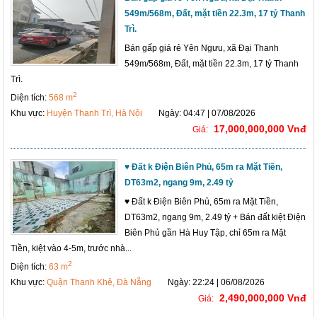
549m/568m, Đất, mặt tiền 22.3m, 17 tỷ Thanh
Trì.
Bán gấp giá rẻ Yên Ngưu, xã Đại Thanh
549m/568m, Đất, mặt tiền 22.3m, 17 tỷ Thanh
Trì. 
2
Diện tích:
568 m
Khu vực:
Huyện Thanh Trì, Hà Nội
Ngày: 04:47 | 07/08/2026
17,000,000,000 Vnđ
Giá:
♥ Đất k Điện Biên Phủ, 65m ra Mặt Tiền,
DT63m2, ngang 9m, 2.49 tỷ
♥ Đất k Điện Biên Phủ, 65m ra Mặt Tiền,
DT63m2, ngang 9m, 2.49 tỷ + Bán đất kiệt Điện
Biên Phủ gần Hà Huy Tập, chỉ 65m ra Mặt
Tiền, kiệt vào 4-5m, trước nhà...
2
Diện tích:
63 m
Khu vực:
Quận Thanh Khê, Đà Nẵng
Ngày: 22:24 | 06/08/2026
2,490,000,000 Vnđ
Giá: