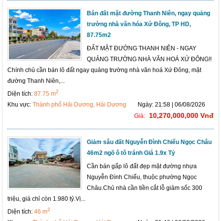
Bán đất mặt đường Thanh Niên, ngay quảng
trường nhà văn hóa Xứ Đông, TP HD,
87.75m2
ĐẤT MẶT ĐƯỜNG THANH NIÊN - NGAY
QUẢNG TRƯỜNG NHÀ VĂN HOÁ XỨ ĐÔNG!!
Chính chủ cần bán lô đất ngay quảng trường nhà văn hoá Xứ Đông, mặt
đường Thanh Niên,...
2
Diện tích:
87.75 m
Khu vực:
Thành phố Hải Dương, Hải Dương
Ngày: 21:58 | 06/08/2026
10,270,000,000 Vnđ
Giá:
Giảm sâu đất Nguyễn Đình Chiểu Ngọc Châu
46m2 ngõ ô tô tránh Giá 1.9x Tỷ
Cần bán gấp lô đất đẹp mặt đường nhựa
Nguyễn Đình Chiểu, thuộc phường Ngọc
Châu.Chủ nhà cần tiền cắt lỗ giảm sốc 300
triệu, giá chỉ còn 1.980 tỷ.Vị...
2
Diện tích:
46 m