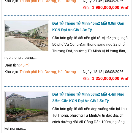
Khu vực:
Thành phố Hải Dương, Hải Dương
Ngày: 21:46 | 06/08/2026
1,980,000,000 Vnđ
Giá:
Đất Tứ Thông Tứ Minh 45m2 Mặt 8.8m Gần
KCN Đại An Giá 1.3x Tỷ
Cần bán gấp lô đất nền giá rẻ, vị trí đẹp tại ngõ
50 phố Vũ Công Đán thông sang ngõ 22 phố
Thượng Đạt, phường Tứ Minh.Vị trí trung tâm,
ngõ thông thoáng,...
2
Diện tích:
45 m
Khu vực:
Thành phố Hải Dương, Hải Dương
Ngày: 18:18 | 06/08/2026
1,350,000,000 Vnđ
Giá:
Đất Tứ Thông Tứ Minh 53m2 Mặt 4.4m Ngõ
2.5m Gần KCN Đại An Giá 1.5x Tỷ
Cần bán gấp lô đất nền đẹp vuông vắn tại khu
Tứ Thông, phường Tứ Minh.Vị trí đắc địa, chỉ
cách đường đôi Vũ Công Đán 100m, hạ tầng
kết nối giao...