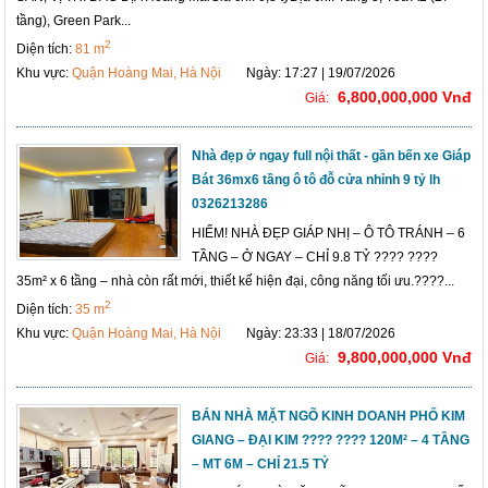
tầng), Green Park...
2
Diện tích:
81 m
Khu vực:
Quận Hoàng Mai, Hà Nội
Ngày: 17:27 | 19/07/2026
6,800,000,000 Vnđ
Giá:
Nhà đẹp ở ngay full nội thất - gần bến xe Giáp
Bát 36mx6 tầng ô tô đỗ cửa nhỉnh 9 tỷ lh
0326213286
HIẾM! NHÀ ĐẸP GIÁP NHỊ – Ô TÔ TRÁNH – 6
TẦNG – Ở NGAY – CHỈ 9.8 TỶ ???? ????
35m² x 6 tầng – nhà còn rất mới, thiết kế hiện đại, công năng tối ưu.????...
2
Diện tích:
35 m
Khu vực:
Quận Hoàng Mai, Hà Nội
Ngày: 23:33 | 18/07/2026
9,800,000,000 Vnđ
Giá:
BÁN NHÀ MẶT NGÕ KINH DOANH PHỐ KIM
GIANG – ĐẠI KIM ???? ???? 120M² – 4 TẦNG
– MT 6M – CHỈ 21.5 TỶ