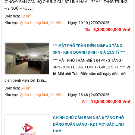
Ở NGAY BÁN CĂN HỘ CHUNG CƯ 87 LĨNH NAM – 72M² – TẦNG TRUNG
– 2 NGỦ – FULL...
2
Diện tích:
72 m
Khu vực:
Quận Hoàng Mai, Hà Nội
Ngày: 19:19 | 27/07/2026
6,300,000,000 Vnđ
Giá:
*** MẶT PHỐ TRẦN ĐIỀN 64M² x 3 TẦNG -
3PN - KINH DOANH ĐỈNH - GIÁ 13.5 TỶ ***
*** MẶT PHỐ TRẦN ĐIỀN 64M² x 3 TẦNG -
3PN - KINH DOANH ĐỈNH - GIÁ 13.5 TỶ **** Vị
trí: Mặt phố Trần Điền sầm uất ngày đêm, đối
diện bệnh viện lớn, kinh...
2
Diện tích:
64 m
Khu vực:
Quận Hoàng Mai, Hà Nội
Ngày: 16:46 | 24/07/2026
13,500,000,000 Vnđ
Giá:
CHÍNH CHỦ CẦN BÁN NHÀ 6 TẦNG PHỐ
ĐẶNG XUÂN BẢNG - KDT MỚI BẮC LINH
ĐÀM