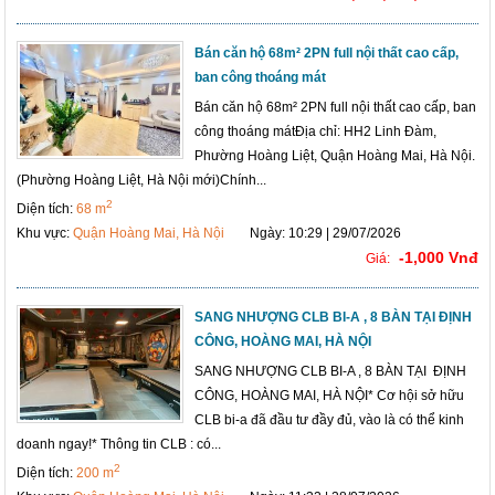
Bán căn hộ 68m² 2PN full nội thất cao cấp,
ban công thoáng mát
Bán căn hộ 68m² 2PN full nội thất cao cấp, ban
công thoáng mátĐịa chỉ: HH2 Linh Đàm,
Phường Hoàng Liệt, Quận Hoàng Mai, Hà Nội.
(Phường Hoàng Liệt, Hà Nội mới)Chính...
2
Diện tích:
68 m
Khu vực:
Quận Hoàng Mai, Hà Nội
Ngày: 10:29 | 29/07/2026
-1,000 Vnđ
Giá:
SANG NHƯỢNG CLB BI-A , 8 BÀN TẠI ĐỊNH
CÔNG, HOÀNG MAI, HÀ NỘI
SANG NHƯỢNG CLB BI-A , 8 BÀN TẠI ĐỊNH
CÔNG, HOÀNG MAI, HÀ NỘI* Cơ hội sở hữu
CLB bi-a đã đầu tư đầy đủ, vào là có thể kinh
doanh ngay!* Thông tin CLB : có...
2
Diện tích:
200 m