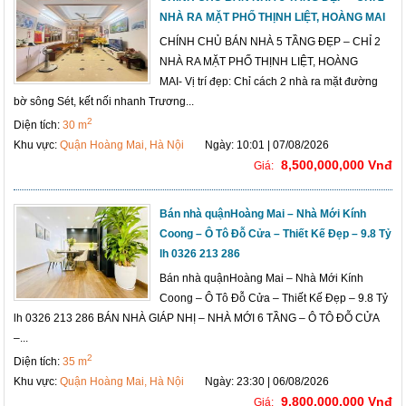
NHÀ RA MẶT PHỐ THỊNH LIỆT, HOÀNG MAI
CHÍNH CHỦ BÁN NHÀ 5 TẦNG ĐẸP – CHỈ 2
NHÀ RA MẶT PHỐ THỊNH LIỆT, HOÀNG
MAI- Vị trí đẹp: Chỉ cách 2 nhà ra mặt đường
bờ sông Sét, kết nối nhanh Trương...
2
Diện tích:
30 m
Khu vực:
Quận Hoàng Mai, Hà Nội
Ngày: 10:01 | 07/08/2026
8,500,000,000 Vnđ
Giá:
Bán nhà quậnHoàng Mai – Nhà Mới Kính
Coong – Ô Tô Đỗ Cửa – Thiết Kế Đẹp – 9.8 Tỷ
lh 0326 213 286
Bán nhà quậnHoàng Mai – Nhà Mới Kính
Coong – Ô Tô Đỗ Cửa – Thiết Kế Đẹp – 9.8 Tỷ
lh 0326 213 286 BÁN NHÀ GIÁP NHỊ – NHÀ MỚI 6 TẦNG – Ô TÔ ĐỖ CỬA
–...
2
Diện tích:
35 m
Khu vực:
Quận Hoàng Mai, Hà Nội
Ngày: 23:30 | 06/08/2026
9,800,000,000 Vnđ
Giá: