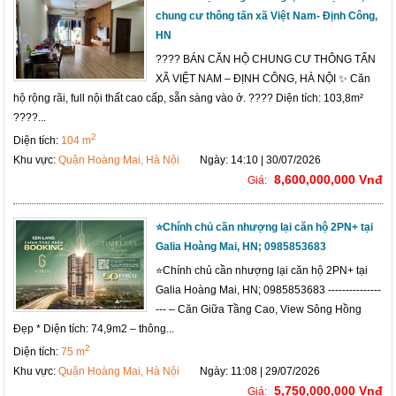
chung cư thông tấn xã Việt Nam- Định Công,
HN
???? BÁN CĂN HỘ CHUNG CƯ THÔNG TẤN
XÃ VIỆT NAM – ĐỊNH CÔNG, HÀ NỘI ✨ Căn
hộ rộng rãi, full nội thất cao cấp, sẵn sàng vào ở. ???? Diện tích: 103,8m²
????️...
2
Diện tích:
104 m
Khu vực:
Quận Hoàng Mai, Hà Nội
Ngày: 14:10 | 30/07/2026
8,600,000,000 Vnđ
Giá:
⭐️Chính chủ cần nhượng lại căn hộ 2PN+ tại
Galia Hoàng Mai, HN; 0985853683
⭐️Chính chủ cần nhượng lại căn hộ 2PN+ tại
Galia Hoàng Mai, HN; 0985853683 ---------------
--- – Căn Giữa Tầng Cao, View Sông Hồng
Đẹp * Diện tích: 74,9m2 – thông...
2
Diện tích:
75 m
Khu vực:
Quận Hoàng Mai, Hà Nội
Ngày: 11:08 | 29/07/2026
5,750,000,000 Vnđ
Giá: