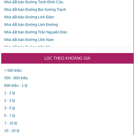
Nhà đất bán Đường Trịnh Đình Cửu
Nhà đất bán Đường Bùi Xương Trạch
Nhà đất bán Đường Linh Đàm
Nhà đất bán Đường Linh Đường
Nhà đất bán Đường Trần Nguyên Đán
Nhà đất bán Đường Lĩnh Nam
Nhà đất bán Đường Yên Sở
Nhà đất bán Đường Nguyễn Duy Trinh
LỌC THEO KHOẢNG GIÁ
Nhà đất bán Đường Khuyến Lương
Nhà đất bán Đường Nguyễn Công Thái
< 500 triệu
Nhà đất bán Đường Lương Khánh Thiện
500 - 800 triệu
Nhà đất bán Đường Giải Phóng
800 triệu - 1 tỷ
Nhà đất bán Đường Nguyễn Hữu Thọ
1 - 2 tỷ
Nhà đất bán Đường Tương Mai
2 - 3 tỷ
Nhà đất bán Đường Bùi Huy Bích
3 - 5 tỷ
Nhà đất bán Đường Đại Từ
5 - 7 tỷ
Nhà đất bán Đường Ngọc Hồi
7 - 10 tỷ
Nhà đất bán Đường Thanh Đàm
10 - 20 tỷ