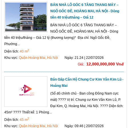
BÁN NHÀ LÔ GÓC 6 TẦNG THANG MÁY –
NGÕ GỐC ĐỀ, HOÀNG MAI, HÀ NỘI - Dòng
tiền 40 triệu/tháng – Giá 12
BÁN NHÀ LÔ GÓC 6 TẦNG THANG MÁY –
NGÕ GỐC ĐỀ, HOÀNG MAI, HÀ NỘI - Dòng
tiền 40 triệu/tháng – Giá 12 tỷ (thương lượng)* Địa chỉ: Ngõ Gốc Đề,
Phường...
2
Diện tích:
40 m
Khu vực:
Quận Hoàng Mai, Hà Nội
Ngày: 21:24 | 22/07/2026
12,000,000,000 Vnđ
Giá:
Bán Gấp Căn Hộ Chung Cư Kim Văn Kim Lũ -
Hoàng Mai
(Sổ đỏ chính chủ - Ban công Đông Nam cực
mát) ???? Vị trí: Chung cư Kim Văn Kim Lũ, P.
Đại Kim, Q. Hoàng Mai, Hà Nội. ???? Diện tích:
45m² ???? Thiết kế: 1 Phòng...
2
Diện tích:
45 m
Khu vực:
Quận Hoàng Mai, Hà Nội
Ngày: 09:46 | 20/07/2026