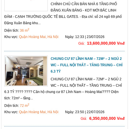
CHÍNH CHỦ CẦN BÁN NHÀ 6 TẦNG PHỐ
ĐẶNG XUÂN BẢNG - KDT MỚI BẮC LINH
ĐÀM - CẠNH TRƯỜNG QUỐC TẾ BILL GATES. - Địa chỉ: số 24 ngõ 69 phố
Đặng Xuân Bảng khu...
2
Diện tích:
36 m
Khu vực:
Quận Hoàng Mai, Hà Nội
Ngày: 12:33 | 23/07/2026
13,600,000,000 Vnđ
Giá:
CHUNG CƯ 87 LĨNH NAM – 72M² – 2 NGỦ 2
WC – FULL NỘI THẤT – TẦNG TRUNG – CHỈ
6.3 TỶ
CHUNG CƯ 87 LĨNH NAM – 72M² – 2 NGỦ 2
WC – FULL NỘI THẤT – TẦNG TRUNG – CHỈ
6.3 TỶ ???? ???? Căn hộ chung cư 87 Lĩnh Nam – Hoàng Mai???? Diện
tích: 72m² – tầng...
2
Diện tích:
72 m
Khu vực:
Quận Hoàng Mai, Hà Nội
Ngày: 23:50 | 22/07/2026
6,350,000,000 Vnđ
Giá: