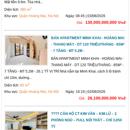
Mặt tiền 9.6m. Tòa nhà...
2
Diện tích:
380 m
Khu vực:
Quận Hoàng Mai, Hà Nội
Ngày: 06:45 | 03/08/2026
130,000,000,000 Vnđ
Giá:
BÁN APARTMENT MINH KHAI - HOÀNG MAI
- THANG MÁY - DT 120 TRIỆU/THÁNG - 85M²
- 7 TẦNG - MT 5.2M -
BÁN APARTMENT MINH KHAI - HOÀNG MAI -
THANG MÁY - DT 120 TRIỆU/THÁNG - 85M² -
7 TẦNG - MT 5.2M - 26.1 TỶ VỊ TRÍ Nhà nằm tại Minh Khai, cách ô tô tránh
chỉ 10m, đường...
2
Diện tích:
85 m
Khu vực:
Quận Hoàng Mai, Hà Nội
Ngày: 16:19 | 02/08/2026
26,100,000,000 Vnđ
Giá:
???? CĂN HỘ CT KIM VĂN – KIM LŨ – 2
PHÒNG NGỦ – FULL NỘI THẤT – CHỈ 3,050
TỶ