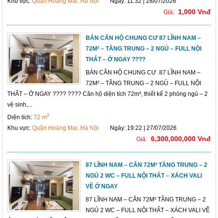
Khu vực:
Quận Hoàng Mai, Hà Nội
Ngày: 11:32 | 28/07/2026
1,000 Vnđ
Giá:
BÁN CĂN HỘ CHUNG CƯ 87 LĨNH NAM –
72M² – TẦNG TRUNG – 2 NGỦ – FULL NỘI
THẤT – Ở NGAY ????
BÁN CĂN HỘ CHUNG CƯ 87 LĨNH NAM –
72M² – TẦNG TRUNG – 2 NGỦ – FULL NỘI
THẤT – Ở NGAY ???? ???? Căn hộ diện tích 72m², thiết kế 2 phòng ngủ – 2
vệ sinh,...
2
Diện tích:
72 m
Khu vực:
Quận Hoàng Mai, Hà Nội
Ngày: 19:22 | 27/07/2026
6,300,000,000 Vnđ
Giá:
87 LĨNH NAM – CĂN 72M² TẦNG TRUNG – 2
NGỦ 2 WC – FULL NỘI THẤT – XÁCH VALI
VỀ Ở NGAY
87 LĨNH NAM – CĂN 72M² TẦNG TRUNG – 2
NGỦ 2 WC – FULL NỘI THẤT – XÁCH VALI VỀ