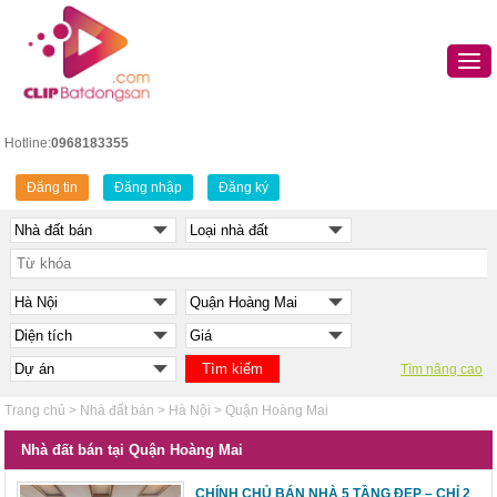
Hotline:
0968183355
Đăng tin
Đăng nhập
Đăng ký
Tìm nâng cao
Trang chủ
>
Nhà đất bán
>
Hà Nội
>
Quận Hoàng Mai
Nhà đất bán tại Quận Hoàng Mai
CHÍNH CHỦ BÁN NHÀ 5 TẦNG ĐẸP – CHỈ 2