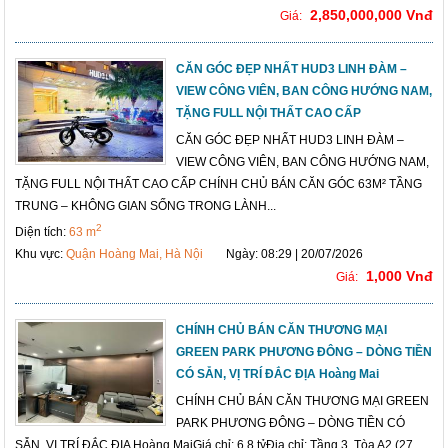
2,850,000,000 Vnđ
Giá:
CĂN GÓC ĐẸP NHẤT HUD3 LINH ĐÀM –
VIEW CÔNG VIÊN, BAN CÔNG HƯỚNG NAM,
TẶNG FULL NỘI THẤT CAO CẤP
CĂN GÓC ĐẸP NHẤT HUD3 LINH ĐÀM –
VIEW CÔNG VIÊN, BAN CÔNG HƯỚNG NAM,
TẶNG FULL NỘI THẤT CAO CẤP CHÍNH CHỦ BÁN CĂN GÓC 63M² TẦNG
TRUNG – KHÔNG GIAN SỐNG TRONG LÀNH...
2
Diện tích:
63 m
Khu vực:
Quận Hoàng Mai, Hà Nội
Ngày: 08:29 | 20/07/2026
1,000 Vnđ
Giá:
CHÍNH CHỦ BÁN CĂN THƯƠNG MẠI
GREEN PARK PHƯƠNG ĐÔNG – DÒNG TIỀN
CÓ SẴN, VỊ TRÍ ĐẮC ĐỊA Hoàng Mai
CHÍNH CHỦ BÁN CĂN THƯƠNG MẠI GREEN
PARK PHƯƠNG ĐÔNG – DÒNG TIỀN CÓ
SẴN, VỊ TRÍ ĐẮC ĐỊA Hoàng MaiGiá chỉ: 6,8 tỷĐịa chỉ: Tầng 3, Tòa A2 (27