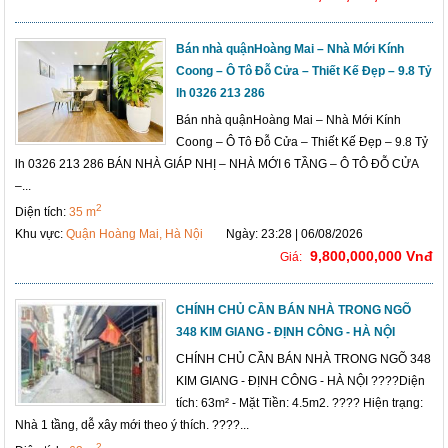
Bán nhà quậnHoàng Mai – Nhà Mới Kính
Coong – Ô Tô Đỗ Cửa – Thiết Kế Đẹp – 9.8 Tỷ
lh 0326 213 286
Bán nhà quậnHoàng Mai – Nhà Mới Kính
Coong – Ô Tô Đỗ Cửa – Thiết Kế Đẹp – 9.8 Tỷ
lh 0326 213 286 BÁN NHÀ GIÁP NHỊ – NHÀ MỚI 6 TẦNG – Ô TÔ ĐỖ CỬA
–...
2
Diện tích:
35 m
Khu vực:
Quận Hoàng Mai, Hà Nội
Ngày: 23:28 | 06/08/2026
9,800,000,000 Vnđ
Giá:
CHÍNH CHỦ CẦN BÁN NHÀ TRONG NGÕ
348 KIM GIANG - ĐỊNH CÔNG - HÀ NỘI
CHÍNH CHỦ CẦN BÁN NHÀ TRONG NGÕ 348
KIM GIANG - ĐỊNH CÔNG - HÀ NỘI ????Diện
tích: 63m² - Mặt Tiền: 4.5m2. ???? Hiện trạng:
Nhà 1 tầng, dễ xây mới theo ý thích. ????...
2