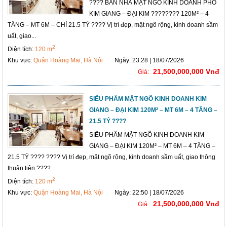
???? BÁN NHÀ MẶT NGÕ KINH DOANH PHỐ
KIM GIANG – ĐẠI KIM ???????? 120M² – 4
TẦNG – MT 6M – CHỈ 21.5 TỶ ???? Vị trí đẹp, mặt ngõ rộng, kinh doanh sầm
uất, giao...
2
Diện tích:
120 m
Khu vực:
Quận Hoàng Mai, Hà Nội
Ngày: 23:28 | 18/07/2026
21,500,000,000 Vnđ
Giá:
SIÊU PHẨM MẶT NGÕ KINH DOANH KIM
GIANG – ĐẠI KIM 120M² – MT 6M – 4 TẦNG –
21.5 TỶ ????
SIÊU PHẨM MẶT NGÕ KINH DOANH KIM
GIANG – ĐẠI KIM 120M² – MT 6M – 4 TẦNG –
21.5 TỶ ???? ???? Vị trí đẹp, mặt ngõ rộng, kinh doanh sầm uất, giao thông
thuận tiện.????...
2
Diện tích:
120 m
Khu vực:
Quận Hoàng Mai, Hà Nội
Ngày: 22:50 | 18/07/2026
21,500,000,000 Vnđ
Giá: