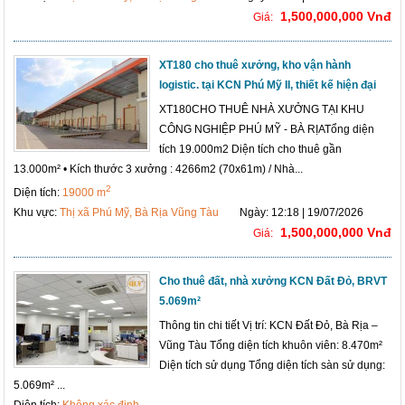
1,500,000,000 Vnđ
Giá:
XT180 cho thuê xưởng, kho vận hành
logistic. tại KCN Phú Mỹ II, thiết kế hiện đại
XT180CHO THUÊ NHÀ XƯỞNG TẠI KHU
CÔNG NGHIỆP PHÚ MỸ - BÀ RỊATổng diện
tích 19.000m2 Diện tích cho thuê gần
13.000m² • Kích thước 3 xưởng : 4266m2 (70x61m) / Nhà...
2
Diện tích:
19000 m
Khu vực:
Thị xã Phú Mỹ, Bà Rịa Vũng Tàu
Ngày: 12:18 | 19/07/2026
1,500,000,000 Vnđ
Giá:
Cho thuê đất, nhà xưởng KCN Đất Đỏ, BRVT
5.069m²
Thông tin chi tiết Vị trí: KCN Đất Đỏ, Bà Rịa –
Vũng Tàu Tổng diện tích khuôn viên: 8.470m²
Diện tích sử dụng Tổng diện tích sàn sử dụng:
5.069m² ...
Diện tích:
Không xác định