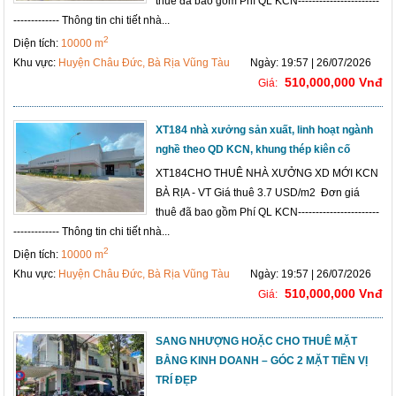
thuê đã bao gồm Phí QL KCN-----------------------
------------- Thông tin chi tiết nhà...
2
Diện tích:
10000 m
Khu vực:
Huyện Châu Đức, Bà Rịa Vũng Tàu
Ngày: 19:57 | 26/07/2026
510,000,000 Vnđ
Giá:
XT184 nhà xưởng sản xuất, linh hoạt ngành
nghề theo QD KCN, khung thép kiên cố
XT184CHO THUÊ NHÀ XƯỞNG XD MỚI KCN
BÀ RỊA - VT Giá thuê 3.7 USD/m2 Đơn giá
thuê đã bao gồm Phí QL KCN-----------------------
------------- Thông tin chi tiết nhà...
2
Diện tích:
10000 m
Khu vực:
Huyện Châu Đức, Bà Rịa Vũng Tàu
Ngày: 19:57 | 26/07/2026
510,000,000 Vnđ
Giá:
SANG NHƯỢNG HOẶC CHO THUÊ MẶT
BẰNG KINH DOANH – GÓC 2 MẶT TIỀN VỊ
TRÍ ĐẸP