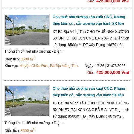
425,000,000 Vnđ
Giá:
Cho thuê nhà xưởng sản xuất CNC, Khung
thép kiên cố , sẵn xưởng vận hành SX liền
XT Bà Rịa Vũng Tàu CHO THUÊ NHÀ XƯỞNG
SX DN FDI TẠI KCN CNC BÀ RỊA - VT Diện tích
sử dụng: 8500m² , DT Xây Dựng : 4679m2 I.
Thông tin chi tiết nhà xưởng: • Diện...
2
Diện tích:
8500 m
Khu vực:
Huyện Châu Đức, Bà Rịa Vũng Tàu
Ngày: 17:26 | 31/07/2026
425,000,000 Vnđ
Giá:
Cho thuê nhà xưởng sản xuất CNC, Khung
thép kiên cố , sẵn xưởng vận hành SX liền
XT Bà Rịa Vũng Tàu CHO THUÊ NHÀ XƯỞNG
SX DN FDI TẠI KCN CNC BÀ RỊA - VT Diện tích
sử dụng: 8500m² , DT Xây Dựng : 4679m2 I.
Thông tin chi tiết nhà xưởng: • Diện...
2
Diện tích:
8500 m