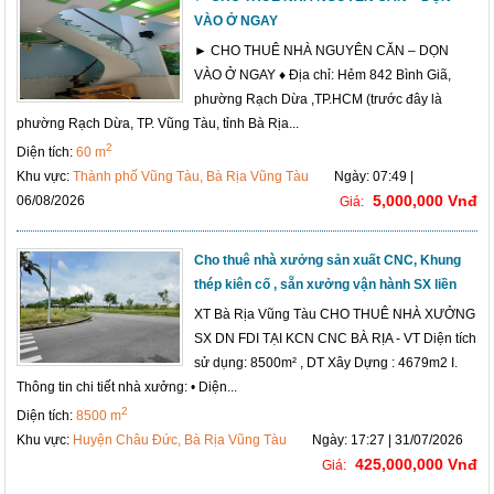
VÀO Ở NGAY
► CHO THUÊ NHÀ NGUYÊN CĂN – DỌN
VÀO Ở NGAY ♦ Địa chỉ: Hẻm 842 Bình Giã,
phường Rạch Dừa ,TP.HCM (trước đây là
phường Rạch Dừa, TP. Vũng Tàu, tỉnh Bà Rịa...
2
Diện tích:
60 m
Khu vực:
Thành phố Vũng Tàu, Bà Rịa Vũng Tàu
Ngày: 07:49 |
5,000,000 Vnđ
06/08/2026
Giá:
Cho thuê nhà xưởng sản xuất CNC, Khung
thép kiên cố , sẵn xưởng vận hành SX liền
XT Bà Rịa Vũng Tàu CHO THUÊ NHÀ XƯỞNG
SX DN FDI TẠI KCN CNC BÀ RỊA - VT Diện tích
sử dụng: 8500m² , DT Xây Dựng : 4679m2 I.
Thông tin chi tiết nhà xưởng: • Diện...
2
Diện tích:
8500 m
Khu vực:
Huyện Châu Đức, Bà Rịa Vũng Tàu
Ngày: 17:27 | 31/07/2026
425,000,000 Vnđ
Giá: