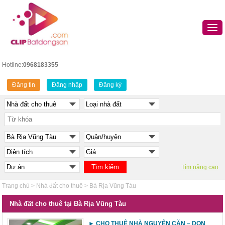
Hotline:
0968183355
Đăng tin
Đăng nhập
Đăng ký
Tìm nâng cao
Trang chủ
>
Nhà đất cho thuê
>
Bà Rịa Vũng Tàu
Nhà đất cho thuê tại Bà Rịa Vũng Tàu
► CHO THUÊ NHÀ NGUYÊN CĂN – DỌN