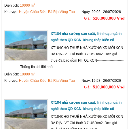
2
Diện tích:
10000 m
Khu vực:
Huyện Châu Đức, Bà Rịa Vũng Tàu
Ngày: 20:02 | 26/07/2026
510,000,000 Vnđ
Giá:
XT184 nhà xưởng sản xuất, linh hoạt ngành
nghề theo QD KCN, khung thép kiên cố
XT184CHO THUÊ NHÀ XƯỞNG XD MỚI KCN
BÀ RỊA - VT Giá thuê 3.7 USD/m2 Đơn giá
thuê đã bao gồm Phí QL KCN-----------------------
------------- Thông tin chi tiết nhà...
2
Diện tích:
10000 m
Khu vực:
Huyện Châu Đức, Bà Rịa Vũng Tàu
Ngày: 19:58 | 26/07/2026
510,000,000 Vnđ
Giá:
XT184 nhà xưởng sản xuất, linh hoạt ngành
nghề theo QD KCN, khung thép kiên cố
XT184CHO THUÊ NHÀ XƯỞNG XD MỚI KCN
BÀ RỊA - VT Giá thuê 3.7 USD/m2 Đơn giá