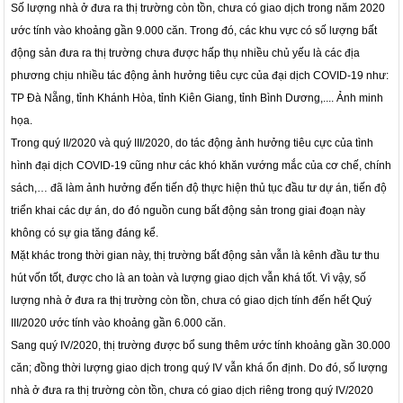
Số lượng nhà ở đưa ra thị trường còn tồn, chưa có giao dịch trong năm 2020
ước tính vào khoảng gần 9.000 căn. Trong đó, các khu vực có số lượng bất
động sản đưa ra thị trường chưa được hấp thụ nhiều chủ yếu là các địa
phương chịu nhiều tác động ảnh hưởng tiêu cực của đại dịch COVID-19 như:
TP Đà Nẵng, tỉnh Khánh Hòa, tỉnh Kiên Giang, tỉnh Bình Dương,.... Ảnh minh
họa.
Trong quý II/2020 và quý III/2020, do tác động ảnh hưởng tiêu cực của tình
hình đại dịch COVID-19 cũng như các khó khăn vướng mắc của cơ chế, chính
sách,… đã làm ảnh hưởng đến tiến độ thực hiện thủ tục đầu tư dự án, tiến độ
triển khai các dự án, do đó nguồn cung bất động sản trong giai đoạn này
không có sự gia tăng đáng kể.
Mặt khác trong thời gian này, thị trường bất động sản vẫn là kênh đầu tư thu
hút vốn tốt, được cho là an toàn và lượng giao dịch vẫn khá tốt. Vì vậy, số
lượng nhà ở đưa ra thị trường còn tồn, chưa có giao dịch tính đến hết Quý
III/2020 ước tính vào khoảng gần 6.000 căn.
Sang quý IV/2020, thị trường được bổ sung thêm ước tính khoảng gần 30.000
căn; đồng thời lượng giao dịch trong quý IV vẫn khá ổn định. Do đó, số lượng
nhà ở đưa ra thị trường còn tồn, chưa có giao dịch riêng trong quý IV/2020