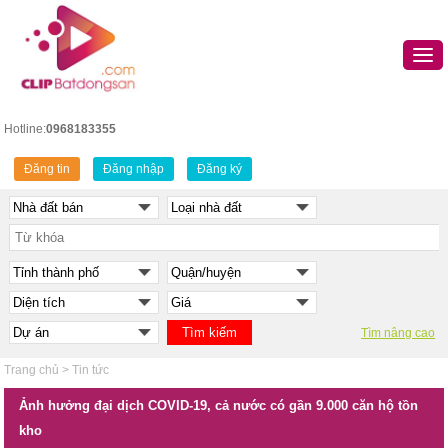
Hotline:
0968183355
Đăng tin
Đăng nhập
Đăng ký
Tìm nâng cao
Trang chủ
>
Tin tức
Ảnh hưởng đại dịch COVID-19, cả nước có gần 9.000 căn hộ tồn
kho