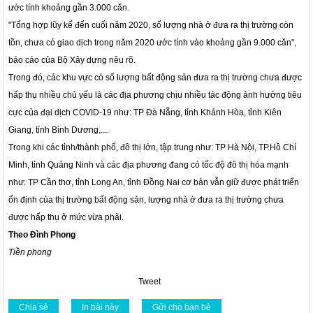
ước tính khoảng gần 3.000 căn.
"Tổng hợp lũy kế đến cuối năm 2020, số lượng nhà ở đưa ra thị trường còn
tồn, chưa có giao dịch trong năm 2020 ước tính vào khoảng gần 9.000 căn",
báo cáo của Bộ Xây dựng nêu rõ.
Trong đó, các khu vực có số lượng bất động sản đưa ra thị trường chưa được
hấp thụ nhiều chủ yếu là các địa phương chịu nhiều tác động ảnh hưởng tiêu
cực của đại dịch COVID-19 như: TP Đà Nẵng, tỉnh Khánh Hòa, tỉnh Kiên
Giang, tỉnh Bình Dương,....
Trong khi các tỉnh/thành phố, đô thị lớn, tập trung như: TP Hà Nội, TP.Hồ Chí
Minh, tỉnh Quảng Ninh và các địa phương đang có tốc độ đô thị hóa mạnh
như: TP Cần thơ, tỉnh Long An, tỉnh Đồng Nai cơ bản vẫn giữ được phát triển
ổn định của thị trường bất động sản, lượng nhà ở đưa ra thị trường chưa
được hấp thụ ở mức vừa phải.
Theo Đình Phong
Tiền phong
Tweet
Chia sẻ
In bài này
Gửi cho bạn bè