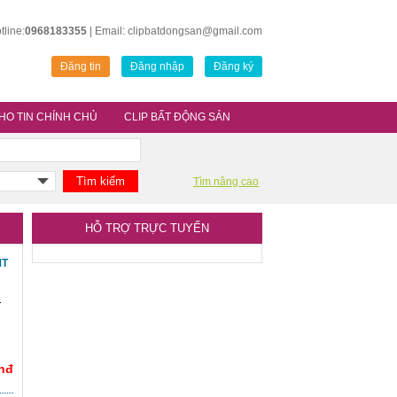
tline:
0968183355
| Email: clipbatdongsan@gmail.com
Đăng tin
Đăng nhập
Đăng ký
HO TIN CHÍNH CHỦ
CLIP BẤT ĐỘNG SẢN
Tìm nâng cao
HỖ TRỢ TRỰC TUYẾN
MT
T
Vnđ