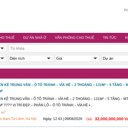
Ho
HO THUÊ
DỰ ÁN NHÀ Ở
VĂN PHÒNG CHO THUÊ
TIN TỨC
K
ỀN KỀ TRUNG VĂN – Ô TÔ TRÁNH – VỈA HÈ – 2 THOÁNG – 131M² – 5 TẦNG – 
M²
ỀN KỀ TRUNG VĂN – Ô TÔ TRÁNH – VỈA HÈ – 2 THOÁNG – 131M² – 5 TẦNG – M
² ???? VỊ TRÍ ĐẸP – PHÂN LÔ – Ô TÔ TRÁNH – VỈA HÈ •...
2
1 m
32,000,000,000 
n Nam Từ Liêm, Hà Nội
Ngày: 12:43 | 09/08/2026
Giá: