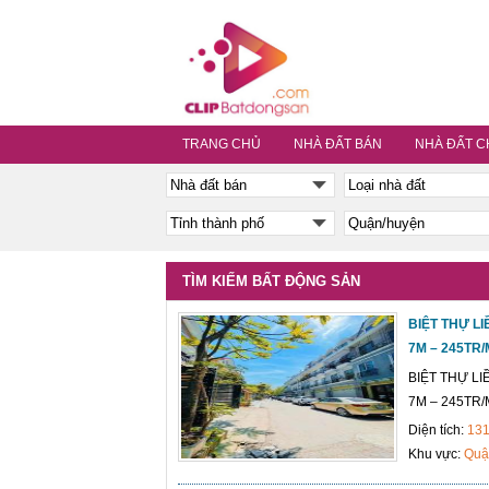
TRANG CHỦ
NHÀ ĐẤT BÁN
NHÀ ĐẤT C
TÌM KIẾM BẤT ĐỘNG SẢN
BIỆT THỰ LI
7M – 245TR/
BIỆT THỰ LI
7M – 245TR/M
Diện tích:
13
Khu vực:
Quậ