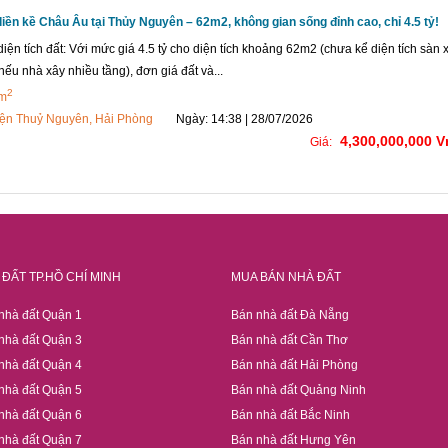
 liền kề Châu Âu tại Thủy Nguyên – 62m2, không gian sống đỉnh cao, chỉ 4.5 tỷ!
diện tích đất: Với mức giá 4.5 tỷ cho diện tích khoảng 62m2 (chưa kể diện tích sàn 
nếu nhà xây nhiều tầng), đơn giá đất và...
2
 m
ện Thuỷ Nguyên, Hải Phòng
Ngày: 14:38 | 28/07/2026
4,300,000,000 
Giá:
ĐẤT TP.HỒ CHÍ MINH
MUA BÁN NHÀ ĐẤT
nhà đất Quận 1
Bán nhà đất Đà Nẵng
nhà đất Quận 3
Bán nhà đất Cần Thơ
nhà đất Quận 4
Bán nhà đất Hải Phòng
nhà đất Quận 5
Bán nhà đất Quảng Ninh
nhà đất Quận 6
Bán nhà đất Bắc Ninh
nhà đất Quận 7
Bán nhà đất Hưng Yên