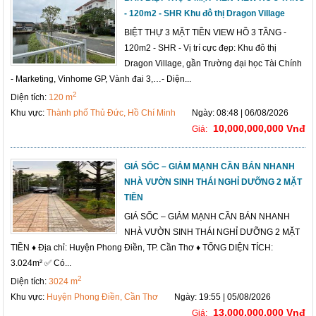
- 120m2 - SHR Khu đô thị Dragon Village
BIỆT THỰ 3 MẶT TIỀN VIEW HỒ 3 TẦNG -
120m2 - SHR - Vị trí cực đẹp: Khu đô thị
Dragon Village, gần Trường đại học Tài Chính
- Marketing, Vinhome GP, Vành đai 3,…- Diện...
2
Diện tích:
120 m
Khu vực:
Thành phố Thủ Đức, Hồ Chí Minh
Ngày: 08:48 | 06/08/2026
10,000,000,000 Vnđ
Giá:
GIÁ SỐC – GIẢM MẠNH CẦN BÁN NHANH
NHÀ VƯỜN SINH THÁI NGHỈ DƯỠNG 2 MẶT
TIỀN
GIÁ SỐC – GIẢM MẠNH CẦN BÁN NHANH
NHÀ VƯỜN SINH THÁI NGHỈ DƯỠNG 2 MẶT
TIỀN ♦ Địa chỉ: Huyện Phong Điền, TP. Cần Thơ ♦ TỔNG DIỆN TÍCH:
3.024m² ✅ Có...
2
Diện tích:
3024 m
Khu vực:
Huyện Phong Điền, Cần Thơ
Ngày: 19:55 | 05/08/2026
13,000,000,000 Vnđ
Giá: