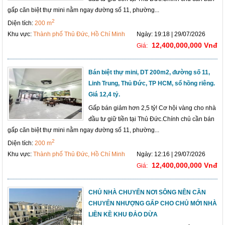
gấp căn biệt thự mini nằm ngay đường số 11, phường...
2
Diện tích:
200 m
Khu vực:
Thành phố Thủ Đức, Hồ Chí Minh
Ngày: 19:18 | 29/07/2026
12,400,000,000 Vnđ
Giá:
Bán biệt thự mini, DT 200m2, đường số 11,
Linh Trung, Thủ Đức, TP HCM, sổ hồng riêng.
Giá 12,4 tỷ.
Gấp bán giảm hơn 2,5 tỷ! Cơ hội vàng cho nhà
đầu tư giữ tiền tại Thủ Đức.Chính chủ cần bán
gấp căn biệt thự mini nằm ngay đường số 11, phường...
2
Diện tích:
200 m
Khu vực:
Thành phố Thủ Đức, Hồ Chí Minh
Ngày: 12:16 | 29/07/2026
12,400,000,000 Vnđ
Giá:
CHỦ NHÀ CHUYỂN NƠI SÔNG NÊN CẦN
CHUYỂN NHƯỢNG GẤP CHO CHỦ MỚI NHÀ
LIỀN KỀ KHU ĐẢO DỪA