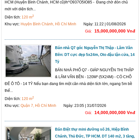
HCM (Huyện Bình Chánh, HCM cũ)lh*O937O5IO85 - Đang chờ đón chủ
mới với diện tích...
2
Diện tích:
120 m
Khu vực:
Huyện Bình Chánh, Hồ Chí Minh
Ngày: 11:22 | 01/08/2026
15,000,000,000 Vnđ
Giá:
Bán nhà Q7 góc Nguyễn Thị Thập - Lâm Văn
Bền: DT cực đẹp 5x24m, Oto đậu tận cửa, 14
Tỷ
BÁN NHÀ PHỐ Q7 - GIÁP NGUYỄN THỊ THẬP
& LÂM VĂN BỀN - 120M² (5X24M) - CÓ CHỖ
ĐỂ Ô TÔ - 14 TỶ Nếu bạn đang tìm một căn nhà diện tích lớn, ngang 5m bề
thế...
2
Diện tích:
120 m
Khu vực:
Quận 7, Hồ Chí Minh
Ngày: 23:05 | 31/07/2026
14,000,000,000 Vnđ
Giá:
Bán Biệt thự mini đường số 26, Hiệp Bình
Chánh, Thủ Đức, TP HCM. DT 140 m2, 3 tầng,