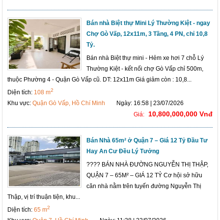
Bán nhà Biệt thự Mini Lý Thường Kiệt - ngay
Chợ Gò Vấp, 12x11m, 3 Tầng, 4 PN, chỉ 10,8
Tỷ.
Bán nhà Biệt thự mini - Hẻm xe hơi 7 chỗ Lý
Thường Kiệt - kết nối chợ Gò Vấp chỉ 500m,
thuộc Phường 4 - Quận Gò Vấp cũ. DT: 12x11m Giá giảm còn : 10,8...
2
Diện tích:
108 m
Khu vực:
Quận Gò Vấp, Hồ Chí Minh
Ngày: 16:58 | 23/07/2026
10,800,000,000 Vnđ
Giá:
Bán Nhà 65m² ở Quận 7 – Giá 12 Tỷ Đầu Tư
Hay An Cư Đều Lý Tưởng
???? BÁN NHÀ ĐƯỜNG NGUYỄN THỊ THẬP,
QUẬN 7 – 65M² – GIÁ 12 TỶ Cơ hội sở hữu
căn nhà nằm trên tuyến đường Nguyễn Thị
Thập, vị trí thuận tiện, khu...
2
Diện tích:
65 m