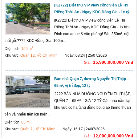
[K2722] Biệt thự VIP view công viên Lê Thị
Riêng Thới An - Ngay KDC Đồng Gia - 1x tỷ
[K2722] Biệt thự VIP view công viên Lê Thị
Riêng Thới An - Ngay KDC Đồng Gia - 1x tỷ✨
Đỉnh cao an cư & văn phòng! Sàn 350m², nội
thất gỗ.???? KDC Đồng Gia, 100m...
2
Diện tích:
159 m
Khu vực:
Quận 12, Hồ Chí Minh
Ngày: 08:24 | 25/07/2026
15,990,000,000 Vnđ
Giá:
Bán nhà Quận 7, đường Nguyễn Thị Thập –
65m², vị trí đẹp, 12 tỷ
???? BÁN NHÀ ĐƯỜNG NGUYỄN THỊ THẬP,
QUẬN 7 – 65M² – GIÁ 12 TỶ Căn nhà nằm tại
khu vực có hạ tầng đồng bộ, giao thông thuận
tiện và nhiều tiện ích hiện...
2
Diện tích:
65 m
Khu vực:
Quận 7, Hồ Chí Minh
Ngày: 16:17 | 24/07/2026
12,000,000,000 Vnđ
Giá: