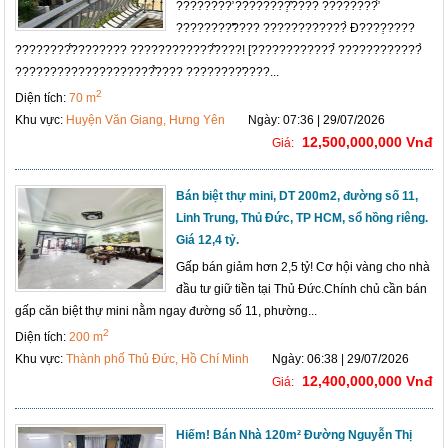
????????̛ ????????̣̂???? ????????̛̉
????????̛̃???? ????????????̀ Đ????̣????
????????̂́???????? ????????????̂́????! [????????????̉ ????????????̀
????????????????????̂̉???? ????????̛????...
2
Diện tích:
70 m
Khu vực:
Huyện Văn Giang, Hưng Yên
Ngày: 07:36 | 29/07/2026
12,500,000,000 Vnđ
Giá:
Bán biệt thự mini, DT 200m2, đường số 11,
Linh Trung, Thủ Đức, TP HCM, sổ hồng riêng.
Giá 12,4 tỷ.
Gấp bán giảm hơn 2,5 tỷ! Cơ hội vàng cho nhà
đầu tư giữ tiền tại Thủ Đức.Chính chủ cần bán
gấp căn biệt thự mini nằm ngay đường số 11, phường...
2
Diện tích:
200 m
Khu vực:
Thành phố Thủ Đức, Hồ Chí Minh
Ngày: 06:38 | 29/07/2026
12,400,000,000 Vnđ
Giá:
Hiếm! Bán Nhà 120m² Đường Nguyễn Thị