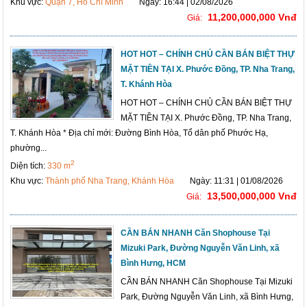
Khu vực:
Quận 7, Hồ Chí Minh
Ngày: 16:44 | 02/08/2026
11,200,000,000 Vnđ
Giá:
HOT HOT – CHÍNH CHỦ CẦN BÁN BIỆT THỰ
MẶT TIỀN TẠI X. Phước Đồng, TP. Nha Trang,
T. Khánh Hòa
HOT HOT – CHÍNH CHỦ CẦN BÁN BIỆT THỰ
MẶT TIỀN TẠI X. Phước Đồng, TP. Nha Trang,
T. Khánh Hòa * Địa chỉ mới: Đường Bình Hòa, Tổ dân phố Phước Hạ,
phường...
2
Diện tích:
330 m
Khu vực:
Thành phố Nha Trang, Khánh Hòa
Ngày: 11:31 | 01/08/2026
13,500,000,000 Vnđ
Giá:
CẦN BÁN NHANH Căn Shophouse Tại
Mizuki Park, Đường Nguyễn Văn Linh, xã
Bình Hưng, HCM
CẦN BÁN NHANH Căn Shophouse Tại Mizuki
Park, Đường Nguyễn Văn Linh, xã Bình Hưng,