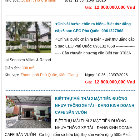
Khu vực:
Quận 7, Hồ Chí Minh
Ngày: 11:38 | 23/07/2026
12,000,000,000 Vnđ
Giá:
⭐️Chỉ vài bước chân ra biển - Biệt thự đẳng
cấp 5 sao CEO Phú Quốc; 0961327868
⭐️Chỉ vài bước chân ra biển - Biệt thự đẳng cấp
5 sao CEO Phú Quốc; 0961327868 ---------------
--- - Cần chuyển nhượng căn Biệt thự BT03A
tại Sonasea Villas & Resort...
2
Diện tích:
308 m
Khu vực:
Thành phố Phú Quốc, Kiên Giang
Ngày: 10:36 | 23/07/2026
12,800,000,000 Vnđ
Giá:
BIỆT THỰ MÁI THÁI 2 MẶT TIỀN ĐƯỜNG
NHỰA THÔNG XE TẢI – ĐANG KINH DOANH
CAFE SÂN VƯỜN
BIỆT THỰ MÁI THÁI 2 MẶT TIỀN ĐƯỜNG
NHỰA THÔNG XE TẢI – ĐANG KINH DOANH
CAFE SÂN VƯỜN - Cơ hội hiếm sở hữu biệt thự sân vườn rộng 500m² kết