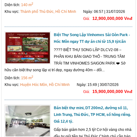
2
Diện tích:
140 m
Khu vực:
Thành phố Thủ Đức, Hồ Chí Minh
Ngày: 06:57 | 31/07/2026
12,900,000,000 Vnđ
Giá:
Biệt Thự Song Lập Vinhomes Sài Gòn Park -
Hóc Môn ngay TT dự án chỉ từ 15,9 tỷ/căn
???? BIỆT THỰ SONG LẬP DLCV2-08 –
PHÂN KHU BÀN GIAO THÔ - TRUNG TÂM
TRÁI TIM VINHOMES SAIGON PARK ❤️ Sở
hữu căn biệt thự song lập vị trí đẹp, ngay đường 40m – đối...
2
Diện tích:
156 m
Khu vực:
Huyện Hóc Môn, Hồ Chí Minh
Ngày: 15:49 | 30/07/2026
15,900,000,000 Vnđ
Giá:
Bán biệt thự mini, DT 200m2, đường số 11,
Linh Trung, Thủ Đức, TP HCM, sổ hồng riêng.
Giá 12,4 tỷ.
Gấp bán giảm hơn 2,5 tỷ! Cơ hội vàng cho nhà
đầu tư giữ tiền tại Thủ Đức.Chính chủ cần bán