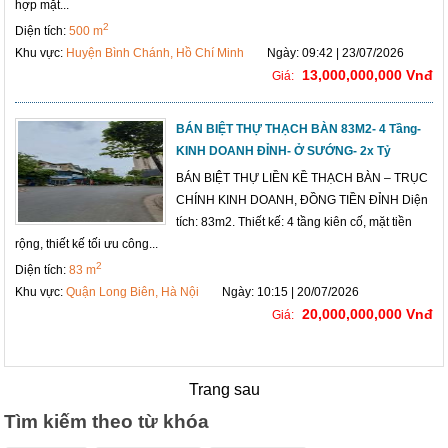
hợp mặt...
2
Diện tích:
500 m
Khu vực:
Huyện Bình Chánh, Hồ Chí Minh
Ngày: 09:42 | 23/07/2026
13,000,000,000 Vnđ
Giá:
BÁN BIỆT THỰ THẠCH BÀN 83M2- 4 Tầng-
KINH DOANH ĐỈNH- Ở SƯỚNG- 2x Tỷ
BÁN BIỆT THỰ LIỀN KỀ THẠCH BÀN – TRỤC
CHÍNH KINH DOANH, ĐỒNG TIỀN ĐỈNH Diện
tích: 83m2. Thiết kế: 4 tầng kiên cố, mặt tiền
rộng, thiết kế tối ưu công...
2
Diện tích:
83 m
Khu vực:
Quận Long Biên, Hà Nội
Ngày: 10:15 | 20/07/2026
20,000,000,000 Vnđ
Giá:
Trang sau
Tìm kiếm theo từ khóa