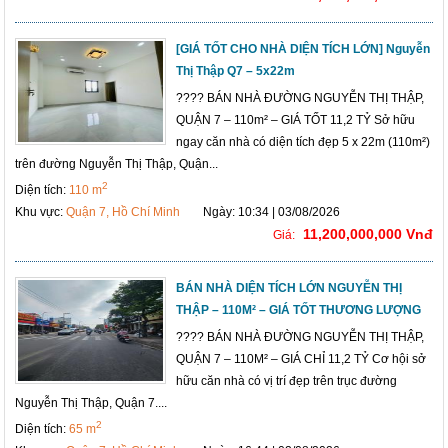
[GIÁ TỐT CHO NHÀ DIỆN TÍCH LỚN] Nguyễn
Thị Thập Q7 – 5x22m
???? BÁN NHÀ ĐƯỜNG NGUYỄN THỊ THẬP,
QUẬN 7 – 110m² – GIÁ TỐT 11,2 TỶ Sở hữu
ngay căn nhà có diện tích đẹp 5 x 22m (110m²)
trên đường Nguyễn Thị Thập, Quận...
2
Diện tích:
110 m
Khu vực:
Quận 7, Hồ Chí Minh
Ngày: 10:34 | 03/08/2026
11,200,000,000 Vnđ
Giá:
BÁN NHÀ DIỆN TÍCH LỚN NGUYỄN THỊ
THẬP – 110M² – GIÁ TỐT THƯƠNG LƯỢNG
???? BÁN NHÀ ĐƯỜNG NGUYỄN THỊ THẬP,
QUẬN 7 – 110M² – GIÁ CHỈ 11,2 TỶ Cơ hội sở
hữu căn nhà có vị trí đẹp trên trục đường
Nguyễn Thị Thập, Quận 7....
2
Diện tích:
65 m