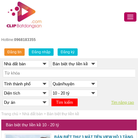
Hotline:
0968183355
Đăng tin
Đăng nhập
Đăng ký
Tìm nâng cao
Trang chủ
>
Nhà đất bán
>
Bán biệt thự liền kề
Bán biệt thự liền kề 10 - 20 tỷ
BÁN BIỆT THỰ 3 MẶT TIỀN VIEW HỒ 3 TẦNG