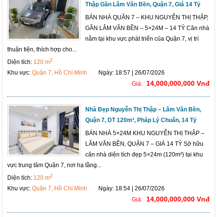
Thập Gần Lâm Văn Bền, Quận 7, Giá 14 Tỷ
BÁN NHÀ QUẬN 7 – KHU NGUYỄN THỊ THẬP,
GẦN LÂM VĂN BỀN – 5×24M – 14 TỶ Căn nhà
nằm tại khu vực phát triển của Quận 7, vị trí
thuận tiện, thích hợp cho...
2
Diện tích:
120 m
Khu vực:
Quận 7, Hồ Chí Minh
Ngày: 18:57 | 26/07/2026
14,000,000,000 Vnđ
Giá:
Nhà Đẹp Nguyễn Thị Thập – Lâm Văn Bền,
Quận 7, DT 120m², Pháp Lý Chuẩn, 14 Tỷ
BÁN NHÀ 5×24M KHU NGUYỄN THỊ THẬP –
LÂM VĂN BỀN, QUẬN 7 – GIÁ 14 TỶ Sở hữu
căn nhà diện tích đẹp 5×24m (120m²) tại khu
vực trung tâm Quận 7, nơi hạ tầng...
2
Diện tích:
120 m
Khu vực:
Quận 7, Hồ Chí Minh
Ngày: 18:54 | 26/07/2026
14,000,000,000 Vnđ
Giá: