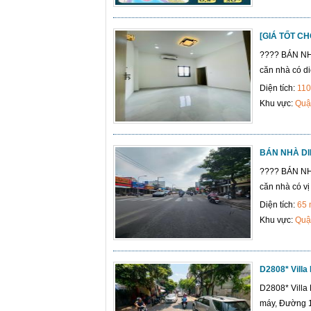
[GIÁ TỐT CH
???? BÁN NH
căn nhà có di
Diện tích:
110
Khu vực:
Quậ
BÁN NHÀ DI
???? BÁN NH
căn nhà có vị
Diện tích:
65
Khu vực:
Quậ
D2808* Villa
D2808* Villa 
máy, Đường 1