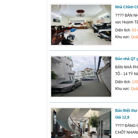
Nhà Chính C
???? BÁN NH
vực Huỳnh Tấn
Diện tích:
63
Khu vực:
Quậ
Bán nhà Q7 g
BÁN NHÀ PHỐ
TÔ - 14 TỶ Nế
Diện tích:
12
Khu vực:
Quậ
Bán Biệt thự
Giá 12,9
???? ĐẲNG C
CHỐT NHANH 1