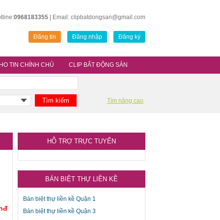
tline:
0968183355
| Email: clipbatdongsan@gmail.com
Đăng tin
Đăng nhập
Đăng ký
HO TIN CHÍNH CHỦ
CLIP BẤT ĐỘNG SẢN
Tìm nâng cao
HỖ TRỢ TRỰC TUYẾN
BÁN BIỆT THỰ LIỀN KỀ
Bán biệt thự liền kề Quận 1
Vnđ
Bán biệt thự liền kề Quận 3