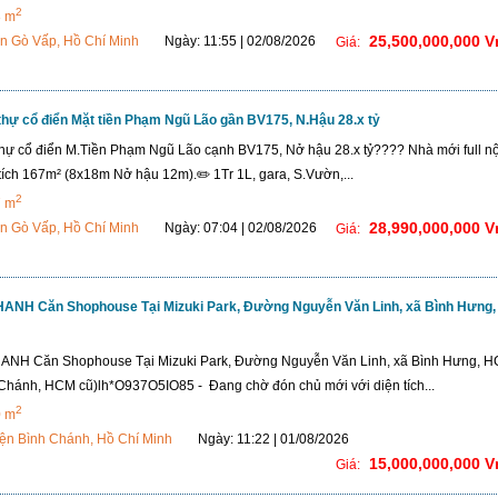
2
8 m
25,500,000,000 
n Gò Vấp, Hồ Chí Minh
Ngày: 11:55 | 02/08/2026
Giá:
thự cổ điển Mặt tiền Phạm Ngũ Lão gần BV175, N.Hậu 28.x tỷ
thự cổ điển M.Tiền Phạm Ngũ Lão cạnh BV175, Nở hậu 28.x tỷ???? Nhà mới full nộ
 tích 167m² (8x18m Nở hậu 12m).✏️ 1Tr 1L, gara, S.Vườn,...
2
7 m
28,990,000,000 
n Gò Vấp, Hồ Chí Minh
Ngày: 07:04 | 02/08/2026
Giá:
NH Căn Shophouse Tại Mizuki Park, Đường Nguyễn Văn Linh, xã Bình Hưng,
NH Căn Shophouse Tại Mizuki Park, Đường Nguyễn Văn Linh, xã Bình Hưng, 
Chánh, HCM cũ)lh*O937O5IO85 - Đang chờ đón chủ mới với diện tích...
2
0 m
ện Bình Chánh, Hồ Chí Minh
Ngày: 11:22 | 01/08/2026
15,000,000,000 
Giá: