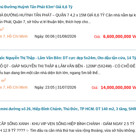
hủ Đường Huỳnh Tấn Phát 63m² Giá 6,6 Tỷ
À ĐƯỜNG HUỲNH TẤN PHÁT – QUẬN 7 4,2 x 15M GIÁ 6,6 TỶ Căn nhà nằm tại 
 Phát, Quận 7, sở hữu vị trí thuận tiện, thích hợp cho...
2
 m
6,600,000,000 
n 7, Hồ Chí Minh
Ngày: 00:06 | 01/08/2026
Giá:
óc Nguyễn Thị Thập - Lâm Văn Bền: DT cực đẹp 5x24m, Oto đậu tận cửa, 14 T
 Q7 - GIÁP NGUYỄN THỊ THẬP & LÂM VĂN BỀN - 120M² (5X24M) - CÓ CHỖ ĐỂ
u bạn đang tìm một căn nhà diện tích lớn, ngang 5m bề thế...
2
0 m
14,000,000,000 
n 7, Hồ Chí Minh
Ngày: 23:05 | 31/07/2026
Giá:
 mini đường số 26, Hiệp Bình Chánh, Thủ Đức, TP HCM. DT 140 m2, 3 tầng, SHR
ẤP SỐNG XANH - KHU VIP VEN SÔNG HIỆP BÌNH CHÁNH - GIẢM NGAY 2.5 TỶ
2.9 TỶ ???? ✨ Tìm đâu ra căn nhà thứ hai vừa rộng thoáng, vừa sở hữu không..