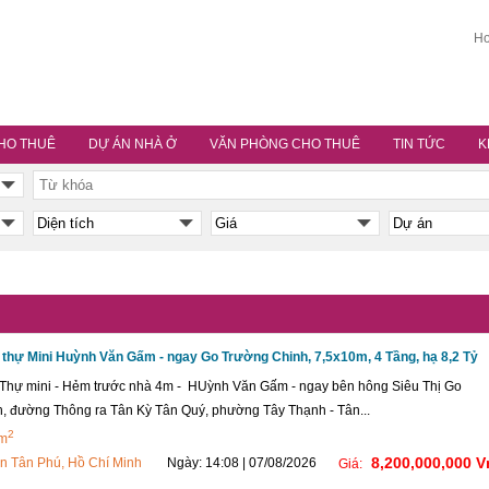
Ho
HO THUÊ
DỰ ÁN NHÀ Ở
VĂN PHÒNG CHO THUÊ
TIN TỨC
K
 thự Mini Huỳnh Văn Gấm - ngay Go Trường Chinh, 7,5x10m, 4 Tầng, hạ 8,2 Tỷ
 Thự mini - Hẻm trước nhà 4m - HUỳnh Văn Gấm - ngay bên hông Siêu Thị Go
, đường Thông ra Tân Kỳ Tân Quý, phường Tây Thạnh - Tân...
2
 m
8,200,000,000 
n Tân Phú, Hồ Chí Minh
Ngày: 14:08 | 07/08/2026
Giá: