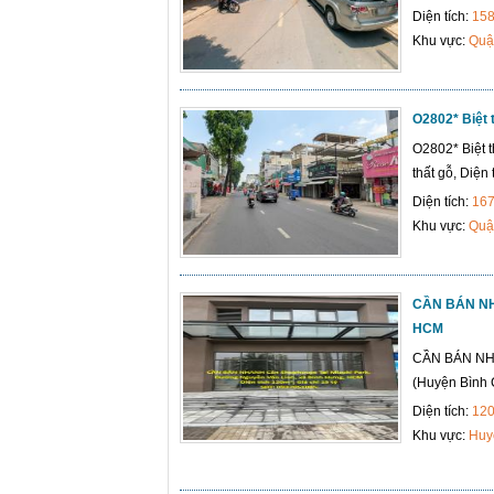
Diện tích:
15
Khu vực:
Quậ
O2802* Biệt 
O2802* Biệt 
thất gỗ, Diện
Diện tích:
16
Khu vực:
Quậ
CẦN BÁN NHA
HCM
CẦN BÁN NHA
(Huyện Bình 
Diện tích:
12
Khu vực:
Huy