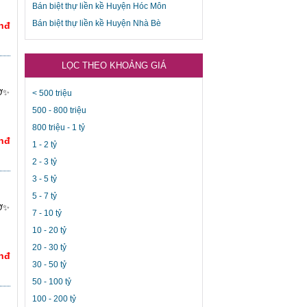
Bán biệt thự liền kề Huyện Hóc Môn
Bán biệt thự liền kề Huyện Nhà Bè
Vnđ
LỌC THEO KHOẢNG GIÁ
IỜ✨
< 500 triệu
500 - 800 triệu
800 triệu - 1 tỷ
Vnđ
1 - 2 tỷ
2 - 3 tỷ
3 - 5 tỷ
5 - 7 tỷ
IỜ✨
7 - 10 tỷ
10 - 20 tỷ
20 - 30 tỷ
Vnđ
30 - 50 tỷ
50 - 100 tỷ
100 - 200 tỷ