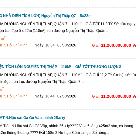
O NHÀ DIỆN TÍCH LỚN] Nguyễn Thị Thập Q7 – 5x22m
À ĐƯỜNG NGUYỄN THỊ THẬP, QUẬN 7 – 110m² – GIÁ TỐT 11,2 TỶ Sở hữu ngay
ện tích đẹp 5 x 22m (110m²) trên đường Nguyễn Thị Thập, Quận...
2
 m
11,200,000,000 
n 7, Hồ Chí Minh
Ngày: 10:34 | 03/08/2026
Giá:
ỆN TÍCH LỚN NGUYỄN THỊ THẬP – 110M² – GIÁ TỐT THƯƠNG LƯỢNG
À ĐƯỜNG NGUYỄN THỊ THẬP, QUẬN 7 – 110M² – GIÁ CHỈ 11,2 TỶ Cơ hội sở hữ
 trí đẹp trên trục đường Nguyễn Thị Thập, Quận 7....
2
 m
11,200,000,000 
n 7, Hồ Chí Minh
Ngày: 16:44 | 02/08/2026
Giá:
 MT N.Hậu sát Ga Gò Vấp, nhỉnh 25.x tỷ
M.Tiền N.Hậu sát Ga Gò Vấp, nhỉnh 25.x tỷ???? Villa 5 tầng 425m2 sàn, có thang
2m thông thoáng.???? Đất 158m2 Nở hậu 8.5m tài lộc, Sổ hồng...