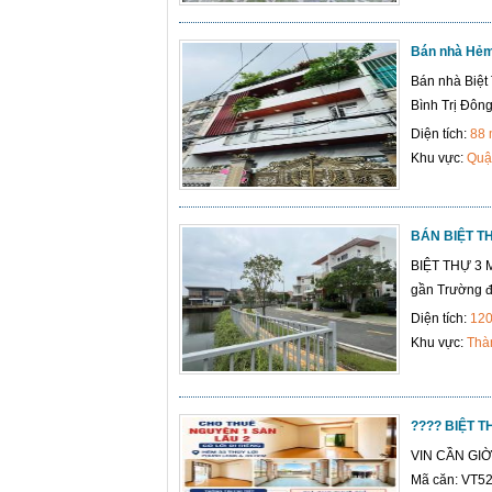
Bán nhà Hẻm 
Bán nhà Biệt
Bình Trị Đông
Diện tích:
88
Khu vực:
Quậ
BÁN BIỆT TH
BIỆT THỰ 3 M
gần Trường đạ
Diện tích:
12
Khu vực:
Thà
???? BIỆT 
VIN CẦN GI
Mã căn: VT52