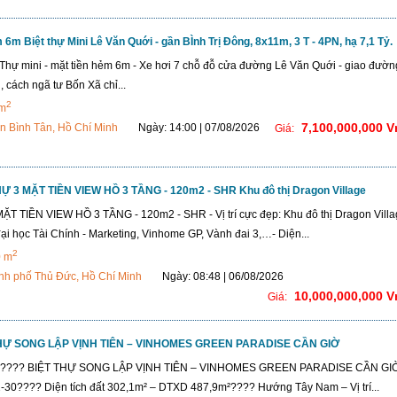
6m Biệt thự Mini Lê Văn Quới - gần BÌnh Trị Đông, 8x11m, 3 T - 4PN, hạ 7,1 Tỷ.
 Thự mini - mặt tiền hẻm 6m - Xe hơi 7 chỗ đỗ cửa đường Lê Văn Quới - giao đườn
, cách ngã tư Bốn Xã chỉ...
2
 m
7,100,000,000 
n Bình Tân, Hồ Chí Minh
Ngày: 14:00 | 07/08/2026
Giá:
Ự 3 MẶT TIỀN VIEW HỒ 3 TẦNG - 120m2 - SHR Khu đô thị Dragon Village
ẶT TIỀN VIEW HỒ 3 TẦNG - 120m2 - SHR - Vị trí cực đẹp: Khu đô thị Dragon Villa
i học Tài Chính - Marketing, Vinhome GP, Vành đai 3,…- Diện...
2
0 m
nh phố Thủ Đức, Hồ Chí Minh
Ngày: 08:48 | 06/08/2026
10,000,000,000 
Giá:
THỰ SONG LẬP VỊNH TIÊN – VINHOMES GREEN PARADISE CẦN GIỜ
Ờ???? BIỆT THỰ SONG LẬP VỊNH TIÊN – VINHOMES GREEN PARADISE CẦN G
-30???? Diện tích đất 302,1m² – DTXD 487,9m²???? Hướng Tây Nam – Vị trí...