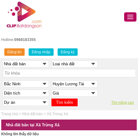
Hotline:
0968183355
Đăng tin
Đăng nhập
Đăng ký
Tìm nâng cao
Trang chủ
>
Nhà đất bán
>
Xã Trừng Xá
Nhà đất bán tại Xã Trừng Xá
Không tìm thấy dữ liệu