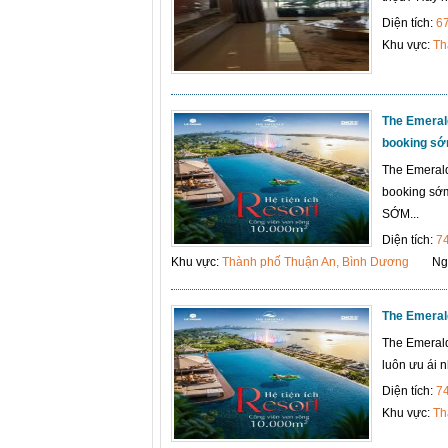
Diện tích:
6
Khu vực:
Th
The Emerald
booking s
The Emerald
booking s
SỚM...
Diện tích:
7
Khu vực:
Thành phố Thuận An, Bình Dương
Ng
The Emeral
The Emerald
luôn ưu ái 
Diện tích:
7
Khu vực:
Th