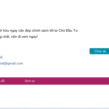
 hửu ngay căn đẹp chính sách tốt từ Chủ Đầu Tư.
 chất, nên đi xem ngay!
Chia sẻ
56
real@gmail.com
 đồ
Dịch vụ