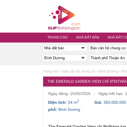
TRANG CHỦ
NHÀ ĐẤT BÁN
NHÀ ĐẤT C
Trang chủ
>
Bán căn hộ chung cư
>
Bình Dương
>
Thà
THE EMERALD GARDEN VIEW CHỈ 9TR/THÁN
Ngày đăng: 15/05/2026 - Ngày hết hạn: 
2
Diện tích:
54 m
Giá:
350,000,000
phố:
Bình Dương
The Emerald Garden View chỉ 9tr/tháng lựa 