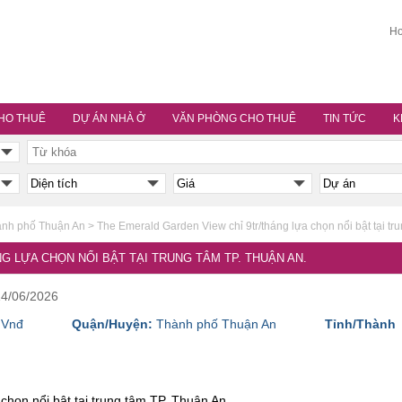
Ho
HO THUÊ
DỰ ÁN NHÀ Ở
VĂN PHÒNG CHO THUÊ
TIN TỨC
K
nh phố Thuận An
>
The Emerald Garden View chỉ 9tr/tháng lựa chọn nổi bật tại tr
G LỰA CHỌN NỔI BẬT TẠI TRUNG TÂM TP. THUẬN AN.
14/06/2026
 Vnđ
Quận/Huyện:
Thành phố Thuận An
Tỉnh/Thành
chọn nổi bật tại trung tâm TP. Thuận An.