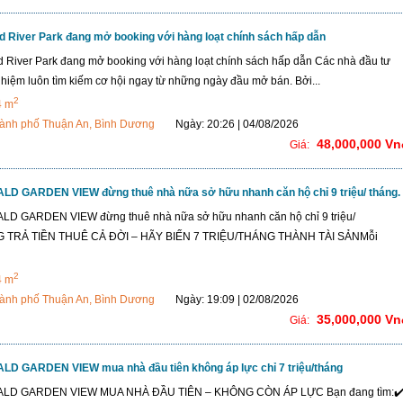
d River Park đang mở booking với hàng loạt chính sách hấp dẫn
 River Park đang mở booking với hàng loạt chính sách hấp dẫn Các nhà đầu tư
ghiệm luôn tìm kiếm cơ hội ngay từ những ngày đầu mở bán. Bởi...
2
4 m
ành phố Thuận An, Bình Dương
Ngày: 20:26 | 04/08/2026
48,000,000 Vn
Giá:
D GARDEN VIEW đừng thuê nhà nữa sở hữu nhanh căn hộ chỉ 9 triệu/ tháng.
D GARDEN VIEW đừng thuê nhà nữa sở hữu nhanh căn hộ chỉ 9 triệu/
G TRẢ TIỀN THUÊ CẢ ĐỜI – HÃY BIẾN 7 TRIỆU/THÁNG THÀNH TÀI SẢNMỗi
2
4 m
ành phố Thuận An, Bình Dương
Ngày: 19:09 | 02/08/2026
35,000,000 Vn
Giá:
D GARDEN VIEW mua nhà đầu tiên không áp lực chỉ 7 triệu/tháng
LD GARDEN VIEW MUA NHÀ ĐẦU TIÊN – KHÔNG CÒN ÁP LỰC Bạn đang tìm:✔