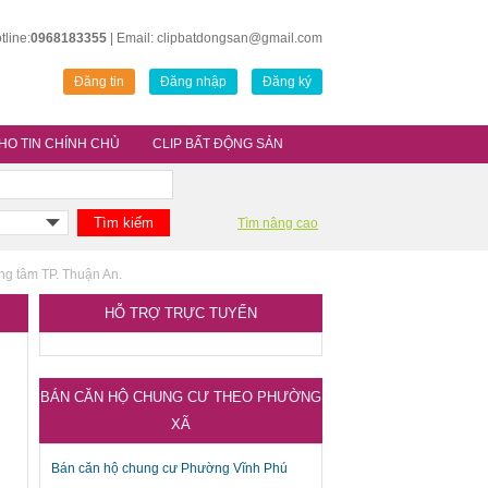
tline:
0968183355
| Email: clipbatdongsan@gmail.com
Đăng tin
Đăng nhập
Đăng ký
HO TIN CHÍNH CHỦ
CLIP BẤT ĐỘNG SẢN
Tìm nâng cao
ung tâm TP. Thuận An.
HỖ TRỢ TRỰC TUYẾN
BÁN CĂN HỘ CHUNG CƯ THEO PHƯỜNG
XÃ
Bán căn hộ chung cư Phường Vĩnh Phú