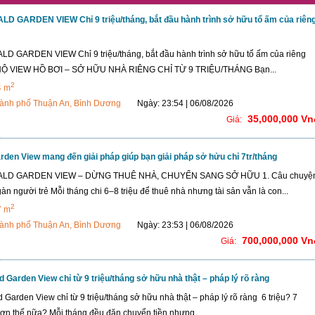
D GARDEN VIEW Chỉ 9 triệu/tháng, bắt đầu hành trình sở hữu tổ ấm của riên
 GARDEN VIEW Chỉ 9 triệu/tháng, bắt đầu hành trình sở hữu tổ ấm của riêng
Ộ VIEW HỒ BƠI – SỞ HỮU NHÀ RIÊNG CHỈ TỪ 9 TRIỆU/THÁNG Bạn...
2
4 m
ành phố Thuận An, Bình Dương
Ngày: 23:54 | 06/08/2026
35,000,000 Vn
Giá:
den View mang đến giải pháp giúp bạn giải pháp sở hửu chỉ 7tr/tháng
LD GARDEN VIEW – DỪNG THUÊ NHÀ, CHUYỂN SANG SỞ HỮU 1. Câu chuyệ
n người trẻ Mỗi tháng chi 6–8 triệu để thuê nhà nhưng tài sản vẫn là con...
2
7 m
ành phố Thuận An, Bình Dương
Ngày: 23:53 | 06/08/2026
700,000,000 Vn
Giá:
 Garden View chỉ từ 9 triệu/tháng sở hữu nhà thật – pháp lý rõ ràng
Garden View chỉ từ 9 triệu/tháng sở hữu nhà thật – pháp lý rõ ràng 6 triệu? 7
hơn thế nữa? Mỗi tháng đều đặn chuyển tiền nhưng...