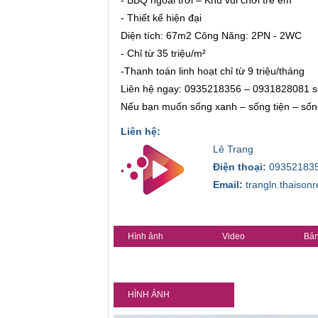
- Thiết kế hiện đại
Diện tích: 67m2 Công Năng: 2PN - 2WC
- Chỉ từ 35 triệu/m²
-Thanh toán linh hoạt chỉ từ 9 triệu/tháng
Liên hệ ngay: 0935218356 – 0931828081 sở
Nếu bạn muốn sống xanh – sống tiện – sống
Liên hệ:
Lê Trang
Điện thoại:
09352183
Email:
trangln.thaison
Hình ảnh
Video
Bản
HÌNH ẢNH