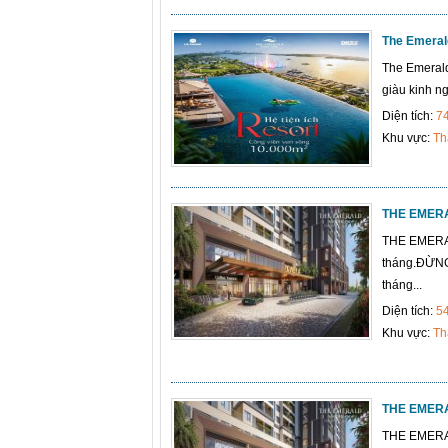
The Emeral
The Emerald
giàu kinh n
Diện tích:
7
Khu vực:
Th
THE EMERAL
THE EMERAL
tháng.ĐỪN
tháng...
Diện tích:
5
Khu vực:
Th
THE EMERAL
THE EMERA