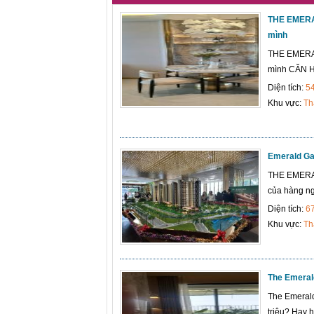
THE EMERAL
mình
THE EMERALD
mình CĂN H
Diện tích:
5
Khu vực:
Th
Emerald Gar
THE EMERA
của hàng ngà
Diện tích:
6
Khu vực:
Th
The Emerald
The Emerald 
triệu? Hay 