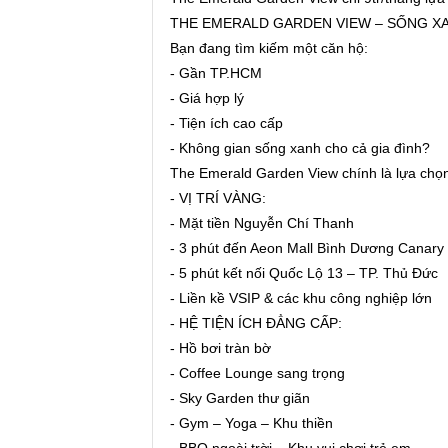
THE EMERALD GARDEN VIEW – SỐNG X
Bạn đang tìm kiếm một căn hộ:
- Gần TP.HCM
- Giá hợp lý
- Tiện ích cao cấp
- Không gian sống xanh cho cả gia đình?
The Emerald Garden View chính là lựa chọn 
- VỊ TRÍ VÀNG:
- Mặt tiền Nguyễn Chí Thanh
- 3 phút đến Aeon Mall Bình Dương Canary
- 5 phút kết nối Quốc Lộ 13 – TP. Thủ Đức
- Liền kề VSIP & các khu công nghiệp lớn
- HỆ TIỆN ÍCH ĐẲNG CẤP:
- Hồ bơi tràn bờ
- Coffee Lounge sang trọng
- Sky Garden thư giãn
- Gym – Yoga – Khu thiền
- BBQ ngoài trời – Khu vui chơi trẻ em