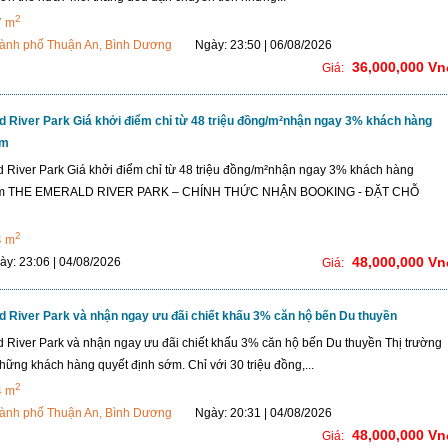
2
7 m
ành phố Thuận An, Bình Dương
Ngày: 23:50 | 06/08/2026
36,000,000 Vn
Giá:
 River Park Giá khởi điểm chỉ từ 48 triệu đồng/m²nhận ngay 3% khách hàng
ớm
 River Park Giá khởi điểm chỉ từ 48 triệu đồng/m²nhận ngay 3% khách hàng
ớm THE EMERALD RIVER PARK – CHÍNH THỨC NHẬN BOOKING - ĐẶT CHỖ
2
4 m
48,000,000 Vn
ày: 23:06 | 04/08/2026
Giá:
d River Park và nhận ngay ưu đãi chiết khấu 3% căn hộ bến Du thuyền
 River Park và nhận ngay ưu đãi chiết khấu 3% căn hộ bến Du thuyền Thị trường
những khách hàng quyết định sớm. Chỉ với 30 triệu đồng,...
2
4 m
ành phố Thuận An, Bình Dương
Ngày: 20:31 | 04/08/2026
48,000,000 Vn
Giá: