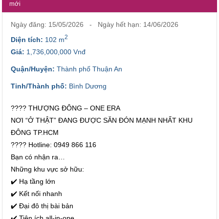
mới
Ngày đăng: 15/05/2026 - Ngày hết hạn: 14/06/2026
2
Diện tích:
102 m
Giá:
1,736,000,000 Vnđ
Quận/Huyện:
Thành phố Thuận An
Tỉnh/Thành phố:
Bình Dương
???? THƯỢNG ĐÔNG – ONE ERA
NƠI “Ở THẬT” ĐANG ĐƯỢC SĂN ĐÓN MẠNH NHẤT KHU
ĐÔNG TP.HCM
???? Hotline: 0949 866 116
Bạn có nhận ra…
Những khu vực sở hữu:
✔️ Hạ tầng lớn
✔️ Kết nối nhanh
✔️ Đại đô thị bài bản
✔️ Tiện ích all-in-one