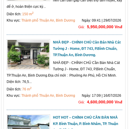
nên cần bán gấp căn biệt thự tâm huyết, xây
để ở, hoàn thiện cực kỳ...
2
Diện tích:
150 m
Khu vực:
Thành phố Thuận An, Bình Dương
Ngày: 09:41 | 29/07/2026
5,950,000,000 Vnđ
Giá:
NHÀ ĐẸP - CHÍNH CHỦ Cần Bán Nhà Cát
Tường J - Home, ĐT 743, P.Bình Chuẩn,
TP.Thuận An, Bình Dương.
NHÀ ĐẸP - CHÍNH CHỦ Cần Bán Nhà Cát
Tường J - Home, ĐT 743, P.Bình Chuẩn,
TP.Thuận An, Bình Dương.Địa chỉ mới : Phường An Phú, Hồ Chí Minh.
Diện tích: 76,5...
2
Diện tích:
76 m
Khu vực:
Thành phố Thuận An, Bình Dương
Ngày: 17:09 | 16/07/2026
4,600,000,000 Vnđ
Giá:
HOT HOT – CHÍNH CHỦ CẦN BÁN NHÀ
KP. Bình Thuận, P. Bình Nhâm, TP. Thuận