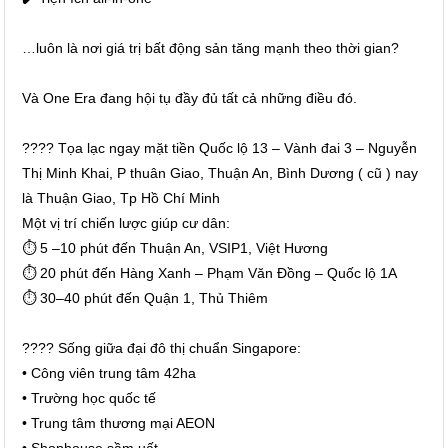
…luôn là nơi giá trị bất động sản tăng mạnh theo thời gian?
Và One Era đang hội tụ đầy đủ tất cả những điều đó.
???? Tọa lạc ngay mặt tiền Quốc lộ 13 – Vành đai 3 – Nguyễn
Thị Minh Khai, P thuân Giao, Thuận An, Bình Dương ( cũ ) nay
là Thuận Giao, Tp Hồ Chí Minh
Một vị trí chiến lược giúp cư dân:
⏱️ 5 –10 phút đến Thuận An, VSIP1, Việt Hương
⏱️ 20 phút đến Hàng Xanh – Phạm Văn Đồng – Quốc lộ 1A
⏱️ 30–40 phút đến Quận 1, Thủ Thiêm
???? Sống giữa đại đô thị chuẩn Singapore:
• Công viên trung tâm 42ha
• Trường học quốc tế
• Trung tâm thương mại AEON
• Shophouse sầm uất