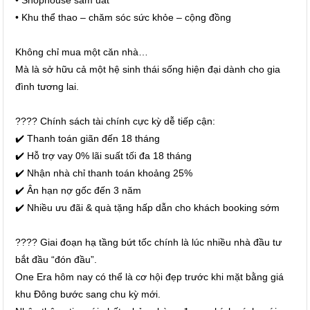
• Khu thể thao – chăm sóc sức khỏe – cộng đồng
Không chỉ mua một căn nhà…
Mà là sở hữu cả một hệ sinh thái sống hiện đại dành cho gia
đình tương lai.
???? Chính sách tài chính cực kỳ dễ tiếp cận:
✔️ Thanh toán giãn đến 18 tháng
✔️ Hỗ trợ vay 0% lãi suất tối đa 18 tháng
✔️ Nhận nhà chỉ thanh toán khoảng 25%
✔️ Ân hạn nợ gốc đến 3 năm
✔️ Nhiều ưu đãi & quà tặng hấp dẫn cho khách booking sớm
???? Giai đoạn hạ tầng bứt tốc chính là lúc nhiều nhà đầu tư
bắt đầu “đón đầu”.
One Era hôm nay có thể là cơ hội đẹp trước khi mặt bằng giá
khu Đông bước sang chu kỳ mới.