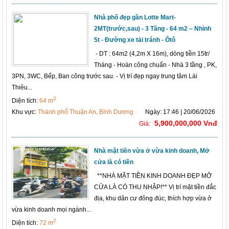
Nhà phố đẹp gần Lotte Mart-
2MT(trước,sau) - 3 Tầng - 64 m2 – Nhỉnh
5t - Đường xe tải tránh - Ôtô
- DT : 64m2 (4,2m X 16m), dòng tiền 15tr/
Tháng - Hoàn công chuẩn - Nhà 3 tầng , PK,
3PN, 3WC, Bếp, Ban công trước sau. - Vị trí đẹp ngay trung tâm Lái
Thiêu...
2
Diện tích:
64 m
Khu vực:
Thành phố Thuận An, Bình Dương
Ngày: 17:46 | 20/06/2026
5,900,000,000 Vnđ
Giá:
Nhà mặt tiền vừa ở vừa kinh doanh, Mở
cửa là có tiền
**NHÀ MẶT TIỀN KINH DOANH ĐẸP MỞ
CỬA LÀ CÓ THU NHẬP!** Vị trí mặt tiền đắc
địa, khu dân cư đông đúc, thích hợp vừa ở
vừa kinh doanh mọi ngành...
2
Diện tích:
72 m