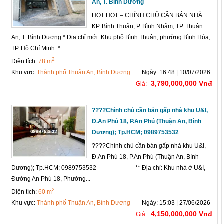
An, T. Bình Dương
HOT HOT – CHÍNH CHỦ CẦN BÁN NHÀ
KP. Bình Thuận, P. Bình Nhâm, TP. Thuận
An, T. Bình Dương * Địa chỉ mới: Khu phố Bình Thuận, phường Bình Hòa,
TP. Hồ Chí Minh. *...
2
Diện tích:
78 m
Khu vực:
Thành phố Thuận An, Bình Dương
Ngày: 16:48 | 10/07/2026
3,790,000,000 Vnđ
Giá:
????Chính chủ cần bán gấp nhà khu U&I,
Đ.An Phú 18, P.An Phú (Thuận An, Bình
Dương); Tp.HCM; 0989753532
????Chính chủ cần bán gấp nhà khu U&I,
Đ.An Phú 18, P.An Phú (Thuận An, Bình
Dương); Tp.HCM; 0989753532 ------------------ ** Địa chỉ: Khu nhà ở U&I,
Đường An Phú 18, Phường...
2
Diện tích:
60 m
Khu vực:
Thành phố Thuận An, Bình Dương
Ngày: 15:03 | 27/06/2026
4,150,000,000 Vnđ
Giá: