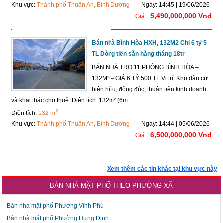
Khu vực:
Thành phố Thuận An, Bình Dương
Ngày: 14:45 | 19/06/2026
5,490,000,000 Vnđ
Giá:
Bán nhà Bình Hòa HXH, 132M2 Chỉ 6 tỷ 5
TL Dòng tiền sẵn hàng tháng 18tr
BÁN NHÀ TRỌ 11 PHÒNG BÌNH HÒA –
132M² – GIÁ 6 TỶ 500 TL Vị trí: Khu dân cư
hiện hữu, đông đúc, thuận tiện kinh doanh
và khai thác cho thuê. Diện tích: 132m² (6m...
2
Diện tích:
132 m
Khu vực:
Thành phố Thuận An, Bình Dương
Ngày: 14:44 | 05/06/2026
6,500,000,000 Vnđ
Giá:
Xem thêm các tin khác tại khu vực này
BÁN NHÀ MẶT PHỐ THEO PHƯỜNG XÃ
Bán nhà mặt phố Phường Vĩnh Phú
Bán nhà mặt phố Phường Hưng Định