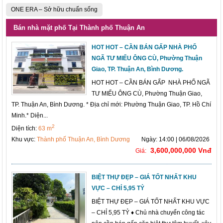
ONE ERA – Sở hữu chuẩn sống
Bán nhà mặt phố Tại Thành phố Thuận An
HOT HOT – CẦN BÁN GẤP NHÀ PHỐ
NGÃ TƯ MIẾU ÔNG CÙ, Phường Thuận
Giao, TP. Thuận An, Bình Dương.
HOT HOT – CẦN BÁN GẤP NHÀ PHỐ NGÃ
TƯ MIẾU ÔNG CÙ, Phường Thuận Giao,
TP. Thuận An, Bình Dương. * Địa chỉ mới: Phường Thuận Giao, TP. Hồ Chí
Minh.* Diện...
2
Diện tích:
63 m
Khu vực:
Thành phố Thuận An, Bình Dương
Ngày: 14:00 | 06/08/2026
3,600,000,000 Vnđ
Giá:
BIỆT THỰ ĐẸP – GIÁ TỐT NHẤT KHU
VỰC – CHỈ 5,95 TỶ
BIỆT THỰ ĐẸP – GIÁ TỐT NHẤT KHU VỰC
– CHỈ 5,95 TỶ ♦ Chủ nhà chuyển công tác