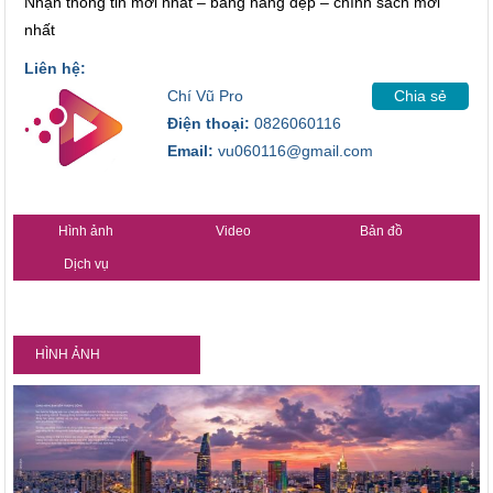
Nhận thông tin mới nhất – bảng hàng đẹp – chính sách mới
nhất
Liên hệ:
Chí Vũ Pro
Chia sẻ
Điện thoại:
0826060116
Email:
vu060116@gmail.com
Hình ảnh
Video
Bản đồ
Dịch vụ
HÌNH ẢNH