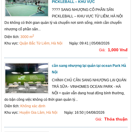
PICKLEBALL – KHU VỰC
???? SANG NHƯỢNG CỔ PHẦN SÂN
PICKLEBALL – KHU VỰC TỪ LIÊM, HÀ NỘI
Do không có thời gian quản lý và chuyển nơi sinh sống, mình cần chuyển
nhượng cổ phần sân...
2
Diện tích:
3000 m
Khu vực:
Quận Bắc Từ Liêm, Hà Nội
Ngày: 09:41 | 05/08/2026
1,000 Vnđ
Giá:
cần sang nhượng lại quán tại ocean Park Hà
Nội
CHÍNH CHỦ CẦN SANG NHƯỢNG LẠI QUÁN
TRÀ SỮA - VINHOMES OCEAN PARK - HÀ
NỘI + quán vẫn đang hoạt động bình thường,
do bận công việc không có thời gian quản lý...
Diện tích:
Không xác định
Khu vực:
Huyện Gia Lâm, Hà Nội
Ngày: 16:50 | 04/08/2026
Thỏa thuận
Giá: