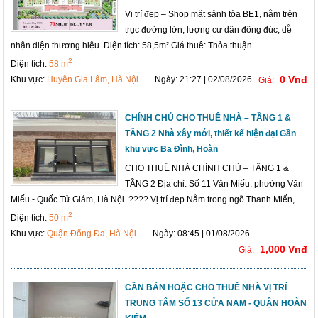
Vị trí đẹp – Shop mặt sảnh tòa BE1, nằm trên
trục đường lớn, lượng cư dân đông đúc, dễ
nhận diện thương hiệu. Diện tích: 58,5m² Giá thuê: Thỏa thuận...
2
Diện tích:
58 m
0 Vnđ
Khu vực:
Huyện Gia Lâm, Hà Nội
Ngày: 21:27 | 02/08/2026
Giá:
CHÍNH CHỦ CHO THUÊ NHÀ – TẦNG 1 &
TẦNG 2 Nhà xây mới, thiết kế hiện đại Gần
khu vực Ba Đình, Hoàn
CHO THUÊ NHÀ CHÍNH CHỦ – TẦNG 1 &
TẦNG 2 Địa chỉ: Số 11 Văn Miếu, phường Văn
Miếu - Quốc Tử Giám, Hà Nội. ???? Vị trí đẹp Nằm trong ngõ Thanh Miến,...
2
Diện tích:
50 m
Khu vực:
Quận Đống Đa, Hà Nội
Ngày: 08:45 | 01/08/2026
1,000 Vnđ
Giá:
CẦN BÁN HOẶC CHO THUÊ NHÀ VỊ TRÍ
TRUNG TÂM SỐ 13 CỬA NAM - QUẬN HOÀN