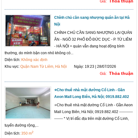
Thỏa thuận
Giá:
Chính chủ cần sang nhượng quán ăn tại Hà
Nội
CHÍNH CHỦ CẦN SANG NHƯỢNG LẠI QUÁN
ĂN - NGÕ 32 PHỐ ĐỖ ĐỨC DỤC - P. TỪ LIÊM
- HÀ NỘI + quán vẫn đang hoạt động bình
thường, do mình bận con nhỏ không có...
Diện tích:
Không xác định
Khu vực:
Quận Nam Từ Liêm, Hà Nội
Ngày: 19:23 | 28/07/2026
Thỏa thuận
Giá:
⭐️Cho thuê nhà mặt đường Cổ Linh - Gần
Aeon Mall Long Biên, Hà Nội; 0919.882.402
⭐️Cho thuê nhà mặt đường Cổ Linh - Gần Aeon
Mall Long Biên, Hà Nội; 0919.882.402 -----------
------- * Vị trí đắc địa trên mặt đường Cổ Linh,
tuyến đường rộng,...
2
Diện tích:
350 m