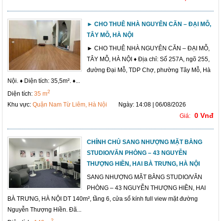
► CHO THUÊ NHÀ NGUYÊN CĂN – ĐẠI MỖ,
TÂY MỖ, HÀ NỘI
► CHO THUÊ NHÀ NGUYÊN CĂN – ĐẠI MỖ,
TÂY MỖ, HÀ NỘI ♦ Địa chỉ: Số 257A, ngõ 255,
đường Đại Mỗ, TDP Chợ, phường Tây Mỗ, Hà
Nội. ♦ Diện tích: 35,5m². ♦...
2
Diện tích:
35 m
Khu vực:
Quận Nam Từ Liêm, Hà Nội
Ngày: 14:08 | 06/08/2026
0 Vnđ
Giá:
CHÍNH CHỦ SANG NHƯỢNG MẶT BẰNG
STUDIO/VĂN PHÒNG – 43 NGUYỄN
THƯỢNG HIỀN, HAI BÀ TRƯNG, HÀ NỘI
SANG NHƯỢNG MẶT BẰNG STUDIO/VĂN
PHÒNG – 43 NGUYỄN THƯỢNG HIỀN, HAI
BÀ TRƯNG, HÀ NỘI DT 140m², tầng 6, cửa sổ kính full view mặt đường
Nguyễn Thượng Hiền. Đã...
2