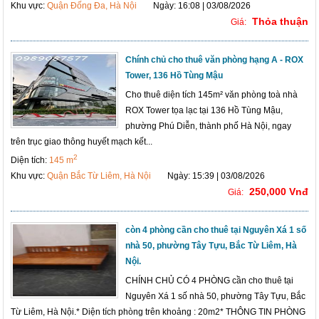
Khu vực:
Quận Đống Đa, Hà Nội
Ngày: 16:08 | 03/08/2026
Thỏa thuận
Giá:
Chính chủ cho thuê văn phòng hạng A - ROX
Tower, 136 Hồ Tùng Mậu
Cho thuê diện tích 145m² văn phòng toà nhà
ROX Tower tọa lạc tại 136 Hồ Tùng Mậu,
phường Phú Diễn, thành phố Hà Nội, ngay
trên trục giao thông huyết mạch kết...
2
Diện tích:
145 m
Khu vực:
Quận Bắc Từ Liêm, Hà Nội
Ngày: 15:39 | 03/08/2026
250,000 Vnđ
Giá:
còn 4 phòng cần cho thuê tại Nguyên Xá 1 số
nhà 50, phường Tây Tựu, Bắc Từ Liêm, Hà
Nội.
CHÍNH CHỦ CÓ 4 PHÒNG cần cho thuê tại
Nguyên Xá 1 số nhà 50, phường Tây Tựu, Bắc
Từ Liêm, Hà Nội.* Diện tích phòng trên khoảng : 20m2* THÔNG TIN PHÒNG