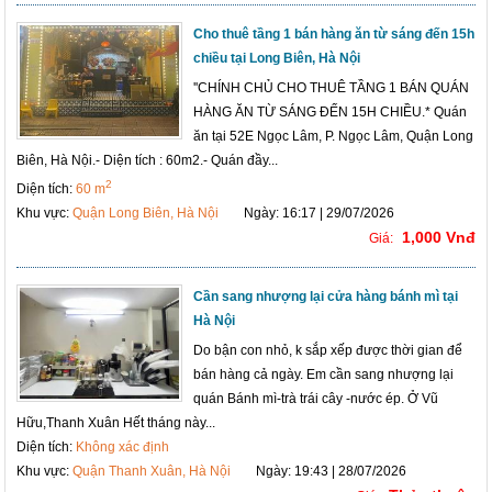
Cho thuê tầng 1 bán hàng ăn từ sáng đến 15h
chiều tại Long Biên, Hà Nội
''CHÍNH CHỦ CHO THUÊ TẦNG 1 BÁN QUÁN
HÀNG ĂN TỪ SÁNG ĐẾN 15H CHIỀU.* Quán
ăn tại 52E Ngọc Lâm, P. Ngọc Lâm, Quận Long
Biên, Hà Nội.- Diện tích : 60m2.- Quán đầy...
2
Diện tích:
60 m
Khu vực:
Quận Long Biên, Hà Nội
Ngày: 16:17 | 29/07/2026
1,000 Vnđ
Giá:
Cần sang nhượng lại cửa hàng bánh mì tại
Hà Nội
Do bận con nhỏ, k sắp xếp được thời gian để
bán hàng cả ngày. Em cần sang nhượng lại
quán Bánh mì-trà trái cây -nước ép. Ở Vũ
Hữu,Thanh Xuân Hết tháng này...
Diện tích:
Không xác định
Khu vực:
Quận Thanh Xuân, Hà Nội
Ngày: 19:43 | 28/07/2026