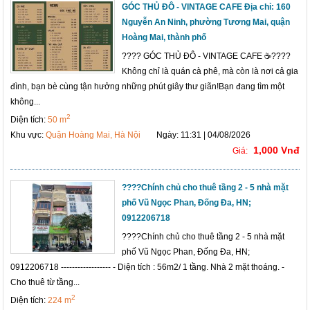
GÓC THỦ ĐÔ - VINTAGE CAFE Địa chỉ: 160
Nguyễn An Ninh, phường Tương Mai, quận
Hoàng Mai, thành phố
???? GÓC THỦ ĐÔ - VINTAGE CAFE ☕????
Không chỉ là quán cà phê, mà còn là nơi cả gia
đình, bạn bè cùng tận hưởng những phút giây thư giãn!Bạn đang tìm một
không...
2
Diện tích:
50 m
Khu vực:
Quận Hoàng Mai, Hà Nội
Ngày: 11:31 | 04/08/2026
1,000 Vnđ
Giá:
????Chính chủ cho thuê tầng 2 - 5 nhà mặt
phố Vũ Ngọc Phan, Đống Đa, HN;
0912206718
????Chính chủ cho thuê tầng 2 - 5 nhà mặt
phố Vũ Ngọc Phan, Đống Đa, HN;
0912206718 ------------------ - Diện tích : 56m2/ 1 tầng. Nhà 2 mặt thoáng. -
Cho thuê từ tầng...
2
Diện tích:
224 m