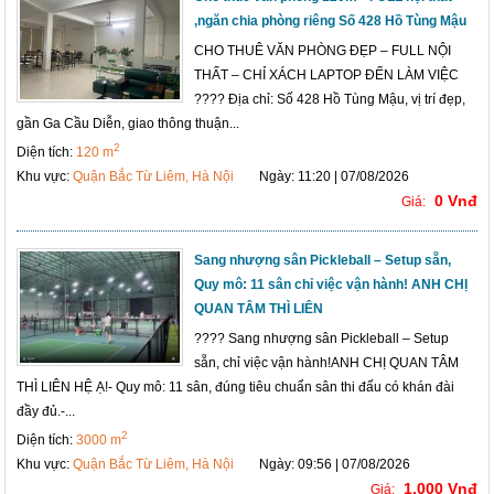
,ngăn chia phòng riêng Số 428 Hồ Tùng Mậu
CHO THUÊ VĂN PHÒNG ĐẸP – FULL NỘI
THẤT – CHỈ XÁCH LAPTOP ĐẾN LÀM VIỆC
???? Địa chỉ: Số 428 Hồ Tùng Mậu, vị trí đẹp,
gần Ga Cầu Diễn, giao thông thuận...
2
Diện tích:
120 m
Khu vực:
Quận Bắc Từ Liêm, Hà Nội
Ngày: 11:20 | 07/08/2026
0 Vnđ
Giá:
Sang nhượng sân Pickleball – Setup sẵn,
Quy mô: 11 sân chỉ việc vận hành! ANH CHỊ
QUAN TÂM THÌ LIÊN
???? Sang nhượng sân Pickleball – Setup
sẵn, chỉ việc vận hành!ANH CHỊ QUAN TÂM
THÌ LIÊN HỆ Ạ!- Quy mô: 11 sân, đúng tiêu chuẩn sân thi đấu có khán đài
đầy đủ.-...
2
Diện tích:
3000 m
Khu vực:
Quận Bắc Từ Liêm, Hà Nội
Ngày: 09:56 | 07/08/2026
1,000 Vnđ
Giá: