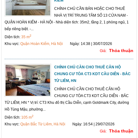
KIẾM
CHÍNH CHỦ CẦN BÁN HOẶC CHO THUÊ
NHÀ VỊ TRÍ TRUNG TÂM SỐ 13 CỬA NAM -
QUẬN HOÀN KIẾM - HÀ NỘI - Nhà diện tích: 35m2, tầng 2, 1 phòng ngủ, 1
bếp riêng biệt. -...
2
Diện tích:
35 m
Khu vực:
Quận Hoàn Kiếm, Hà Nội
Ngày: 14:38 | 30/07/2026
Thỏa thuận
Giá:
CHÍNH CHỦ CẦN CHO THUÊ CĂN HỘ
CHUNG CƯ TÒA CT3 KDT CẦU DIỄN - BẮC
TỪ LIÊM, HN
CHÍNH CHỦ CẦN CHO THUÊ CĂN HỘ
CHUNG CƯ TÒA CT3 KDT CẦU DIỄN - BẮC
TỪ LIÊM, HN * Vị trí: CT3 Khu đô thị Cầu Diễn, cạnh Goldmark City, đường
Hồ Tùng Mậu, phường...
2
Diện tích:
105 m
Khu vực:
Quận Bắc Từ Liêm, Hà Nội
Ngày: 16:54 | 29/07/2026
Thỏa thuận
Giá: