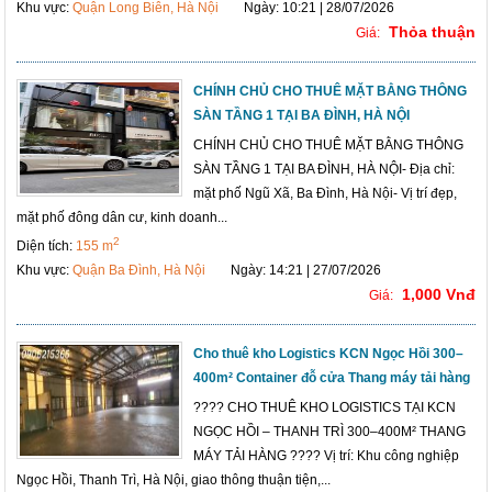
Khu vực:
Quận Long Biên, Hà Nội
Ngày: 10:21 | 28/07/2026
Thỏa thuận
Giá:
CHÍNH CHỦ CHO THUÊ MẶT BẰNG THÔNG
SÀN TẦNG 1 TẠI BA ĐÌNH, HÀ NỘI
CHÍNH CHỦ CHO THUÊ MẶT BẰNG THÔNG
SÀN TẦNG 1 TẠI BA ĐÌNH, HÀ NỘI- Địa chỉ:
mặt phố Ngũ Xã, Ba Đình, Hà Nội- Vị trí đẹp,
mặt phố đông dân cư, kinh doanh...
2
Diện tích:
155 m
Khu vực:
Quận Ba Đình, Hà Nội
Ngày: 14:21 | 27/07/2026
1,000 Vnđ
Giá:
Cho thuê kho Logistics KCN Ngọc Hồi 300–
400m² Container đỗ cửa Thang máy tải hàng
???? CHO THUÊ KHO LOGISTICS TẠI KCN
NGỌC HỒI – THANH TRÌ 300–400M² THANG
MÁY TẢI HÀNG ???? Vị trí: Khu công nghiệp
Ngọc Hồi, Thanh Trì, Hà Nội, giao thông thuận tiện,...