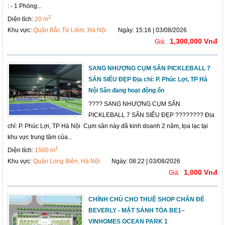
: - 1 Phòng...
2
Diện tích:
20 m
Khu vực:
Quận Bắc Từ Liêm, Hà Nội
Ngày: 15:16 | 03/08/2026
1,300,000 Vnđ
Giá:
SANG NHƯỢNG CỤM SÂN PICKLEBALL 7
SÂN SIÊU ĐẸP Địa chỉ: P. Phúc Lợi, TP Hà
Nội Sân đang hoạt động ổn
???? SANG NHƯỢNG CỤM SÂN
PICKLEBALL 7 SÂN SIÊU ĐẸP ???????? Địa
chỉ: P. Phúc Lợi, TP Hà Nội Cụm sân này đã kinh doanh 2 năm, tọa lạc tại
khu vực trung tâm của...
2
Diện tích:
1500 m
Khu vực:
Quận Long Biên, Hà Nội
Ngày: 08:22 | 03/08/2026
1,000 Vnđ
Giá:
CHÍNH CHỦ CHO THUÊ SHOP CHÂN ĐẾ
BEVERLY - MẶT SẢNH TÒA BE1–
VINHOMES OCEAN PARK 1