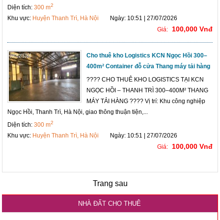
2
Diện tích:
300 m
Khu vực:
Huyện Thanh Trì, Hà Nội
Ngày: 10:51 | 27/07/2026
100,000 Vnđ
Giá:
Cho thuê kho Logistics KCN Ngọc Hồi 300–
400m² Container đỗ cửa Thang máy tải hàng
???? CHO THUÊ KHO LOGISTICS TẠI KCN
NGỌC HỒI – THANH TRÌ 300–400M² THANG
MÁY TẢI HÀNG ???? Vị trí: Khu công nghiệp
Ngọc Hồi, Thanh Trì, Hà Nội, giao thông thuận tiện,...
2
Diện tích:
300 m
Khu vực:
Huyện Thanh Trì, Hà Nội
Ngày: 10:51 | 27/07/2026
100,000 Vnđ
Giá:
Trang sau
NHÀ ĐẤT CHO THUÊ