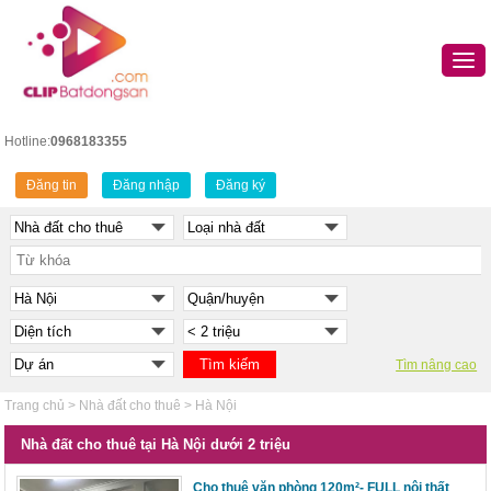
Hotline:
0968183355
Đăng tin
Đăng nhập
Đăng ký
Tìm nâng cao
Trang chủ
>
Nhà đất cho thuê
>
Hà Nội
Nhà đất cho thuê tại Hà Nội dưới 2 triệu
Cho thuê văn phòng 120m²- FULL nội thất