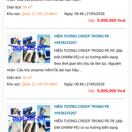
2
Diện tích:
50 m
Khu vực:
Quận 12, Hồ Chí Minh
Ngày: 08:48 | 27/05/2026
5,000,000 Vnđ
Giá:
HIỆN TƯỢNG CREEP TRONG PE
#0938225267
HIỆN TƯỢNG CREEP TRONG PE PE (đặc
biệt UHMW-PE) có xu hướng biến dạng
theo thời gian khi chịu tải liên tục. Nguyên
nhân: Cấu trúc polymer mềmTải dài hạn Hậu...
2
Diện tích:
50 m
Khu vực:
Quận 12, Hồ Chí Minh
Ngày: 08:48 | 27/05/2026
5,000,000 Vnđ
Giá:
HIỆN TƯỢNG CREEP TRONG PE
#0938225267
HIỆN TƯỢNG CREEP TRONG PE PE (đặc
biệt UHMW-PE) có xu hướng biến dạng