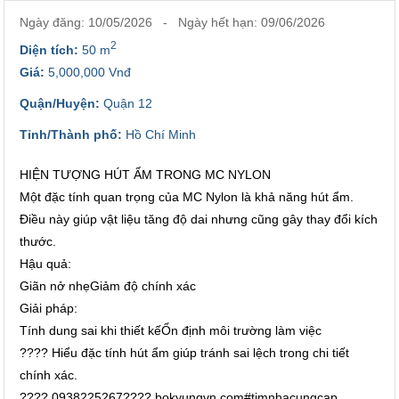
Ngày đăng: 10/05/2026 - Ngày hết hạn: 09/06/2026
2
Diện tích:
50 m
Giá:
5,000,000 Vnđ
Quận/Huyện:
Quận 12
Tỉnh/Thành phố:
Hồ Chí Minh
HIỆN TƯỢNG HÚT ẨM TRONG MC NYLON
Một đặc tính quan trọng của MC Nylon là khả năng hút ẩm.
Điều này giúp vật liệu tăng độ dai nhưng cũng gây thay đổi kích
thước.
Hậu quả:
Giãn nở nhẹGiảm độ chính xác
Giải pháp:
Tính dung sai khi thiết kếỔn định môi trường làm việc
???? Hiểu đặc tính hút ẩm giúp tránh sai lệch trong chi tiết
chính xác.
???? 0938225267???? bokyungvn.com#timnhacungcap