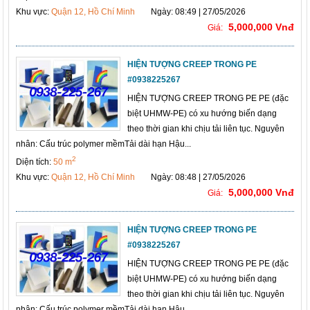
Khu vực:
Quận 12, Hồ Chí Minh
Ngày: 08:49 | 27/05/2026
5,000,000 Vnđ
Giá:
HIỆN TƯỢNG CREEP TRONG PE
#0938225267
HIỆN TƯỢNG CREEP TRONG PE PE (đặc
biệt UHMW-PE) có xu hướng biến dạng
theo thời gian khi chịu tải liên tục. Nguyên
nhân: Cấu trúc polymer mềmTải dài hạn Hậu...
2
Diện tích:
50 m
Khu vực:
Quận 12, Hồ Chí Minh
Ngày: 08:48 | 27/05/2026
5,000,000 Vnđ
Giá:
HIỆN TƯỢNG CREEP TRONG PE
#0938225267
HIỆN TƯỢNG CREEP TRONG PE PE (đặc
biệt UHMW-PE) có xu hướng biến dạng
theo thời gian khi chịu tải liên tục. Nguyên
nhân: Cấu trúc polymer mềmTải dài hạn Hậu...