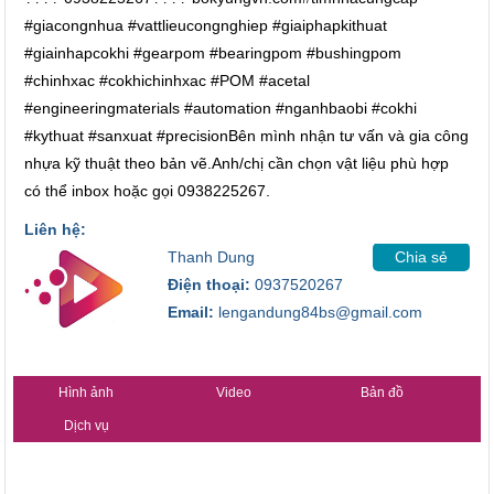
#giacongnhua #vattlieucongnghiep #giaiphapkithuat
#giainhapcokhi #gearpom #bearingpom #bushingpom
#chinhxac #cokhichinhxac #POM #acetal
#engineeringmaterials #automation #nganhbaobi #cokhi
#kythuat #sanxuat #precisionBên mình nhận tư vấn và gia công
nhựa kỹ thuật theo bản vẽ.Anh/chị cần chọn vật liệu phù hợp
có thể inbox hoặc gọi 0938225267.
Liên hệ:
Thanh Dung
Chia sẻ
Điện thoại:
0937520267
Email:
lengandung84bs@gmail.com
Hình ảnh
Video
Bản đồ
Dịch vụ