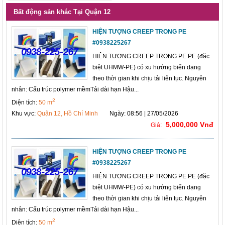
Bất động sản khác Tại Quận 12
HIỆN TƯỢNG CREEP TRONG PE
#0938225267
HIỆN TƯỢNG CREEP TRONG PE PE (đặc
biệt UHMW-PE) có xu hướng biến dạng
theo thời gian khi chịu tải liên tục. Nguyên
nhân: Cấu trúc polymer mềmTải dài hạn Hậu...
2
Diện tích:
50 m
Khu vực:
Quận 12, Hồ Chí Minh
Ngày: 08:56 | 27/05/2026
5,000,000 Vnđ
Giá:
HIỆN TƯỢNG CREEP TRONG PE
#0938225267
HIỆN TƯỢNG CREEP TRONG PE PE (đặc
biệt UHMW-PE) có xu hướng biến dạng
theo thời gian khi chịu tải liên tục. Nguyên
nhân: Cấu trúc polymer mềmTải dài hạn Hậu...
2
Diện tích:
50 m