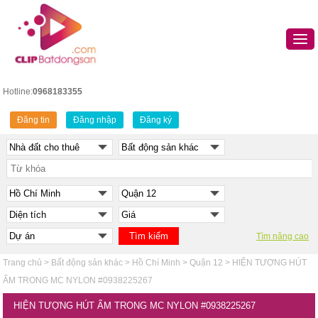
Hotline:
0968183355
Đăng tin
Đăng nhập
Đăng ký
Tìm nâng cao
Trang chủ
>
Bất động sản khác
>
Hồ Chí Minh
>
Quận 12
>
HIỆN TƯỢNG HÚT
ẨM TRONG MC NYLON #0938225267
HIỆN TƯỢNG HÚT ẨM TRONG MC NYLON #0938225267