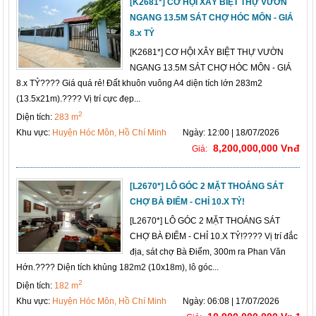
[K2681*] CƠ HỘI XÂY BIỆT THỰ VƯỜN
NGANG 13.5M SÁT CHỢ HÓC MÔN - GIÁ
8.x TỶ
[K2681*] CƠ HỘI XÂY BIỆT THỰ VƯỜN
NGANG 13.5M SÁT CHỢ HÓC MÔN - GIÁ
8.x TỶ???? Giá quá rẻ! Đất khuôn vuông A4 diện tích lớn 283m2
(13.5x21m).???? Vị trí cực đẹp...
2
Diện tích:
283 m
Khu vực:
Huyện Hóc Môn, Hồ Chí Minh
Ngày: 12:00 | 18/07/2026
8,200,000,000 Vnđ
Giá:
[L2670*] LÔ GÓC 2 MẶT THOÁNG SÁT
CHỢ BÀ ĐIỂM - CHỈ 10.X TỶ!
[L2670*] LÔ GÓC 2 MẶT THOÁNG SÁT
CHỢ BÀ ĐIỂM - CHỈ 10.X TỶ!???? Vị trí đắc
địa, sát chợ Bà Điểm, 300m ra Phan Văn
Hớn.???? Diện tích khủng 182m2 (10x18m), lô góc...
2
Diện tích:
182 m
Khu vực:
Huyện Hóc Môn, Hồ Chí Minh
Ngày: 06:08 | 17/07/2026