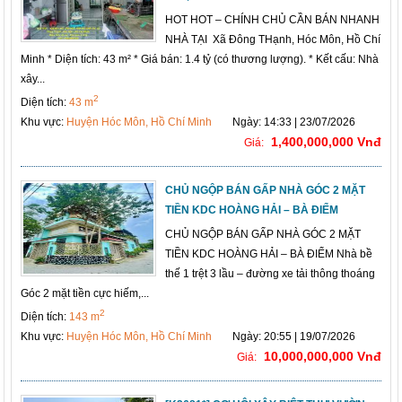
HOT HOT – CHÍNH CHỦ CẦN BÁN NHANH
NHÀ TẠI Xã Đông THạnh, Hóc Môn, Hồ Chí
Minh * Diện tích: 43 m² * Giá bán: 1.4 tỷ (có thương lượng). * Kết cấu: Nhà
xây...
2
Diện tích:
43 m
Khu vực:
Huyện Hóc Môn, Hồ Chí Minh
Ngày: 14:33 | 23/07/2026
1,400,000,000 Vnđ
Giá:
CHỦ NGỘP BÁN GẤP NHÀ GÓC 2 MẶT
TIỀN KDC HOÀNG HẢI – BÀ ĐIỂM
CHỦ NGỘP BÁN GẤP NHÀ GÓC 2 MẶT
TIỀN KDC HOÀNG HẢI – BÀ ĐIỂM Nhà bề
thế 1 trệt 3 lầu – đường xe tải thông thoáng
Góc 2 mặt tiền cực hiếm,...
2
Diện tích:
143 m
Khu vực:
Huyện Hóc Môn, Hồ Chí Minh
Ngày: 20:55 | 19/07/2026
10,000,000,000 Vnđ
Giá: