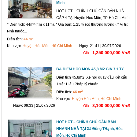
Minh
HOT HOT – CHÍNH CHỦ CẦN BÁN NHÀ
CẤP 4 TẠI Huyện Hóc Môn, TP. Hồ Chí Minh
* Diện tích: 44m² (4m x 11m). * Giá bán: 1,25 tỷ (có thương lượng). * Vị trí:
Nhà thuộc...
2
Diện tích:
44 m
Khu vực:
Huyện Hóc Môn, Hồ Chí Minh
Ngày: 21:41 | 30/07/2026
1,250,000,000 Vnđ
Giá:
BÀ ĐIỂM HÓC MÔN 45,8 M2 GIÁ 3.1 TỶ
Diện tích 45,8m2. Xe hơi quay đầu Kết cấu
1 trệt 1 lầu Pháp lý chuẩn
2
Diện tích:
46 m
Khu vực:
Huyện Hóc Môn, Hồ Chí Minh
3,100,000,000 Vnđ
Ngày: 09:33 | 25/07/2026
Giá:
HOT HOT – CHÍNH CHỦ CẦN BÁN
NHANH NHÀ TẠI Xã Đông THạnh, Hóc
Môn, Hồ Chí Minh