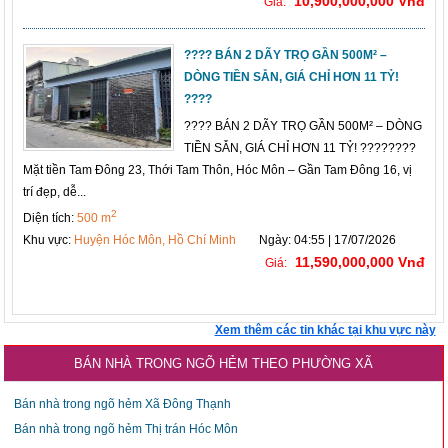
10,900,000,000 Vnđ
Giá:
????️ BÁN 2 DÃY TRỌ GẦN 500M² –
DÒNG TIỀN SẴN, GIÁ CHỈ HƠN 11 TỶ!
????
????️ BÁN 2 DÃY TRỌ GẦN 500M² – DÒNG
TIỀN SẴN, GIÁ CHỈ HƠN 11 TỶ! ????????
Mặt tiền Tam Đông 23, Thới Tam Thôn, Hóc Môn – Gần Tam Đông 16, vị
trí đẹp, dễ...
2
Diện tích:
500 m
Khu vực:
Huyện Hóc Môn, Hồ Chí Minh
Ngày: 04:55 | 17/07/2026
11,590,000,000 Vnđ
Giá:
Xem thêm các tin khác tại khu vực này
BÁN NHÀ TRONG NGÕ HẺM THEO PHƯỜNG XÃ
Bán nhà trong ngõ hẻm Xã Đông Thạnh
Bán nhà trong ngõ hẻm Thị trán Hóc Môn