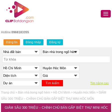
Hotline:
0968183355
Đăng tin
Đăng nhập
Đăng ký
Tìm nâng cao
Trang chủ
>
Bán nhà trong ngõ hẻm
>
Hồ Chí Minh
>
Huyện Hóc Môn
>
GIẢM
SÂU 300 TRIỆU – CHÍNH CHỦ BÁN GẤP BIỆT THỰ MINI HÓC MÔN
GIẢM SÂU 300 TRIỆU – CHÍNH CHỦ BÁN GẤP BIỆT THỰ MINI HÓC