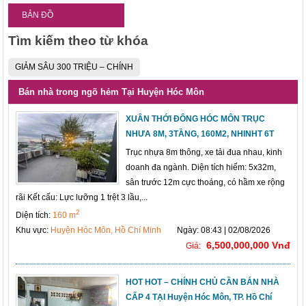
BẢN ĐỒ
Tìm kiếm theo từ khóa
GIẢM SÂU 300 TRIỆU – CHÍNH
Bán nhà trong ngõ hẻm Tại Huyện Hóc Môn
XUÂN THỚI ĐÔNG HÓC MÔN TRỤC
NHƯA 8M, 3TẦNG, 160M2, NHINHT 6T
Trục nhựa 8m thông, xe tải đua nhau, kinh
doanh đa ngành. Diện tích hiếm: 5x32m,
sân trước 12m cực thoáng, có hầm xe rộng
rãi Kết cấu: Lực lưỡng 1 trệt 3 lầu,...
2
Diện tích:
160 m
Khu vực:
Huyện Hóc Môn, Hồ Chí Minh
Ngày: 08:43 | 02/08/2026
6,500,000,000 Vnđ
Giá:
HOT HOT – CHÍNH CHỦ CẦN BÁN NHÀ
CẤP 4 TẠI Huyện Hóc Môn, TP. Hồ Chí