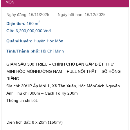
MÔN
Ngày đăng: 16/11/2025 - Ngày hết hạn: 16/12/2025
2
Diện tích:
160 m
Giá:
6,200,000,000 Vnđ
Quận/Huyện:
Huyện Hóc Môn
Tỉnh/Thành phố:
Hồ Chí Minh
GIẢM SÂU 300 TRIỆU – CHÍNH CHỦ BÁN GẤP BIỆT THỰ
MINI HÓC MÔNHƯỚNG NAM – FULL NỘI THẤT – SỔ HỒNG
RIÊNG
Địa chỉ: 30/1P Ấp Mới 1, Xã Tân Xuân, Hóc MônCách Nguyễn
Ảnh Thủ chỉ 300m – Cách Tô Ký 200m
Thông tin chi tiết:
Diện tích đất: 8 x 20m (160m²)