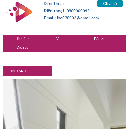
Điện Thoại
Chia sẻ
Điện thoại:
0900000099
Email:
lhe038002@gmail.com
Hình ảnh
Video
Bản đồ
Dịch vụ
HÌNH ẢNH