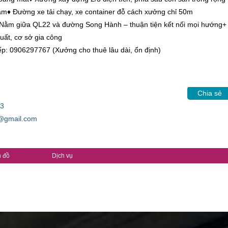
m♦ Đường xe tải chạy, xe container đỗ cách xưởng chỉ 50m
+ Nằm giữa QL22 và đường Song Hành – thuận tiện kết nối mọi hướng+
ất, cơ sở gia công
iếp: 0906297767 (Xưởng cho thuê lâu dài, ổn định)
Chia sẻ
3
@gmail.com
 đồ
Dịch vụ