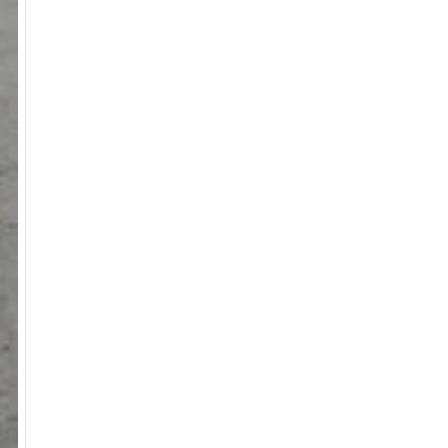
Cho thuê kho, nhà xưởng Đường Nguyễn
Thị Kim
Cho thuê kho, nhà xưởng Đường Nhà
Vuông
Cho thuê kho, nhà xưởng Đường Xuân
Thới 9
Cho thuê kho, nhà xưởng Đường Ấp Đông
4-5
Cho thuê kho, nhà xưởng Đường D4
Cho thuê kho, nhà xưởng Đường Tân Hiệp
16
Cho thuê kho, nhà xưởng Đường Trần
Hưng Đạo
Cho thuê kho, nhà xưởng Đường Trần Văn
Danh
Cho thuê kho, nhà xưởng Đường Xuân
Thới Đông 1
Cho thuê kho, nhà xưởng Đường Ấp Đông