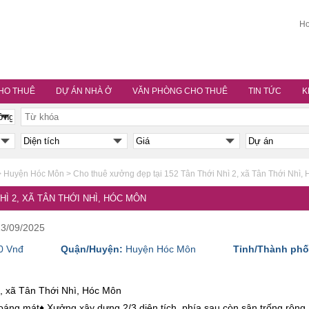
Ho
HO THUÊ
DỰ ÁN NHÀ Ở
VĂN PHÒNG CHO THUÊ
TIN TỨC
K
>
Huyện Hóc Môn
>
Cho thuê xưởng đẹp tại 152 Tân Thới Nhì 2, xã Tân Thới Nhì,
Ì 2, XÃ TÂN THỚI NHÌ, HÓC MÔN
13/09/2025
0 Vnđ
Quận/Huyện:
Huyện Hóc Môn
Tỉnh/Thành phố
, xã Tân Thới Nhì, Hóc Môn
oáng mát♦ Xưởng xây dựng 2/3 diện tích, phía sau còn sân trống rộng