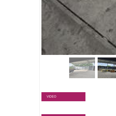
VIDEO