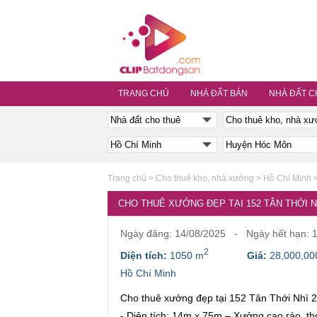
TRANG CHỦ
NHÀ ĐẤT BÁN
NHÀ ĐẤT C
Trang chủ
>
Cho thuê kho, nhà xưởng
>
Hồ Chí Minh
CHO THUÊ XƯỞNG ĐẸP TẠI 152 TÂN THỚI NH
Ngày đăng: 14/08/2025 - Ngày hết hạn: 
2
Diện tích:
1050 m
Giá:
28,000,00
Hồ Chí Minh
Cho thuê xưởng đẹp tại 152 Tân Thới Nhì 2
- Diện tích: 14m x 75m – Xưởng cao ráo, th