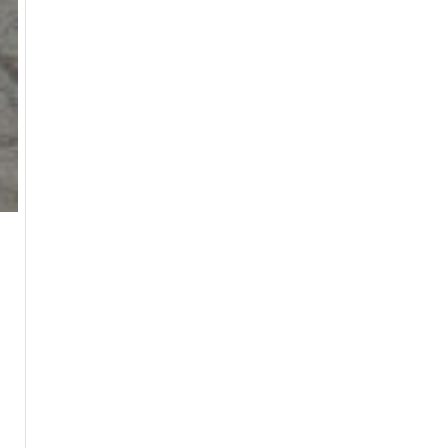
5
Cho thuê kho, nhà xưởng Đường KP 3-7
Cho thuê kho, nhà xưởng Đường Quang
Trung
Cho thuê kho, nhà xưởng Đường Xuân
Thới Đông 10
Cho thuê kho, nhà xưởng Đường Ấp Đông
6
Cho thuê kho, nhà xưởng Đường H2
Cho thuê kho, nhà xưởng Đường KP3-1
Cho thuê kho, nhà xưởng Đường Tân Hiệp
16-1
Cho thuê kho, nhà xưởng Đường Xuân
Thới Đông 11
Cho thuê kho, nhà xưởng Đường Dân
Thắng 1
Cho thuê kho, nhà xưởng Đường G1
Cho thuê kho, nhà xưởng Đường Hai Bịch