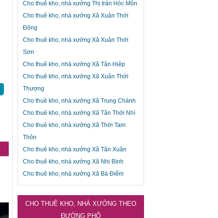
Cho thuê kho, nhà xưởng Thị trán Hóc Môn
Cho thuê kho, nhà xưởng Xã Xuân Thới
Đông
Cho thuê kho, nhà xưởng Xã Xuân Thới
Sơn
Cho thuê kho, nhà xưởng Xã Tân Hiệp
Cho thuê kho, nhà xưởng Xã Xuân Thới
Thượng
Cho thuê kho, nhà xưởng Xã Trung Chánh
Cho thuê kho, nhà xưởng Xã Tân Thới Nhì
Cho thuê kho, nhà xưởng Xã Thới Tam
Thôn
Cho thuê kho, nhà xưởng Xã Tân Xuân
Cho thuê kho, nhà xưởng Xã Nhị Bình
Cho thuê kho, nhà xưởng Xã Bà Điểm
CHO THUÊ KHO, NHÀ XƯỞNG THEO
ĐƯỜNG PHỐ