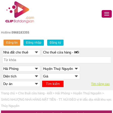
Hotline:
0968183355
Đăng tin
Đăng nhập
Đăng ký
Tìm nâng cao
Trang chủ
>
Cho thuê cửa hàng - kiốt
>
Hải Phòng
>
Huyện Thuỷ Nguyên
>
SANG NHƯỢNG NHÀ HÀNG MẶT TIỀN - TT. NÚI ĐÈO vị trí đắc địa nhất khu vực
Thủy Nguyên