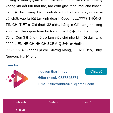
không khí đối lưu mát mẻ, tạo cảm giác thoải mái cho khách
hàng.◆ Hiện trạng: Đang kinh doanh nhà hàng, đầy đủ cơ sở
vật chất, vào là bắt tay kinh doanh được ngay.​???? THÔNG
TIN CHI TIẾT:​◆ Giá thuê: 32 triệu/tháng.◆ Giá sang nhượng:
250 triệu (bao gồm toàn bộ trang thiết bị).◆ Thời hạn hợp
đồng: Còn 3 tháng (hỗ trợ làm việc chủ nhà ký mới dài hạn).​
???? LIÊN HỆ CHÍNH CHỦ XEM QUÁN:☎️ Hotline:
0969.992.496???? Địa chỉ: Đường Máng, TT. Núi Đèo, Thủy
Nguyên, Hải Phòng
Liên hệ:
nguyen thanh truc
Chia sẻ
Điện thoại:
0837845871
Email:
trucoanh09071@gmail.com
Hình ảnh
Video
Bản đồ
Dịch vụ