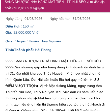
SANG NHƯỢNG NHÀ HÀNG MẶT TIỀN - TT. NÚI ĐÈO vị trí đắc địa
nhất khu vực Thủy Nguyên
Ngày đăng: 01/05/2026 - Ngày hết hạn: 31/05/2026
2
Diện tích:
150 m
Giá:
32,000,000 Vnđ
Quận/Huyện:
Huyện Thuỷ Nguyên
Tỉnh/Thành phố:
Hải Phòng
​???? SANG NHƯỢNG NHÀ HÀNG MẶT TIỀN - TT. NÚI ĐÈO
????​Cần nhượng gấp nhà hàng đang kinh doanh ổn định tại vị
trí đắc địa nhất khu vực Thủy Nguyên. Phù hợp nhất cho mô
hình Quán Lẩu, Ốc, Hải sản hoặc Bia hơi quy mô lớn.​✨ ƯU
ĐIỂM VƯỢT TRỘI:​◆ Vị trí: Mặt đường Máng, ngay trung tâm
Thị trấn Núi Đèo, Thủy Nguyên. Khu vực dân cư sầm uất, giao
thương nhộn nhịp.◆ Mặt tiền cực rộng: 25 mét (hiếm có khó
tìm), tạo hiệu ứng hiển thị thương hiệu cực tốt, thu hút khách đi
đường.◆ Không gian: Diện tích 150m², thiết kế 2 mặt thoáng,