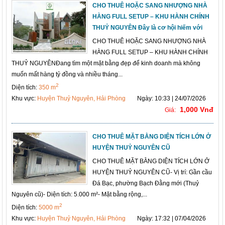
CHO THUÊ HOẶC SANG NHƯỢNG NHÀ
HÀNG FULL SETUP – KHU HÀNH CHÍNH
THUỶ NGUYÊN Đây là cơ hội hiếm với
CHO THUÊ HOẶC SANG NHƯỢNG NHÀ
HÀNG FULL SETUP – KHU HÀNH CHÍNH
THUỶ NGUYÊNĐang tìm một mặt bằng đẹp để kinh doanh mà không
muốn mất hàng tỷ đồng và nhiều tháng...
2
Diện tích:
350 m
Khu vực:
Huyện Thuỷ Nguyên, Hải Phòng
Ngày: 10:33 | 24/07/2026
1,000 Vnđ
Giá:
CHO THUÊ MẶT BẰNG DIỆN TÍCH LỚN Ở
HUYỆN THUỶ NGUYÊN CŨ
CHO THUÊ MẶT BẰNG DIỆN TÍCH LỚN Ở
HUYỆN THUỶ NGUYÊN CŨ- Vị trí: Gần cầu
Đá Bạc, phường Bạch Đằng mới (Thuỷ
Nguyên cũ)- Diện tích: 5.000 m²- Mặt bằng rộng,...
2
Diện tích:
5000 m
Khu vực:
Huyện Thuỷ Nguyên, Hải Phòng
Ngày: 17:32 | 07/04/2026