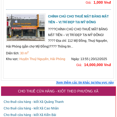
1,000 Vnđ
Giá:
CHÍNH CHỦ CHO THUÊ MẶT BẰNG MẶT
TIỀN – VỊ TRÍ ĐẸP TẠI MỸ ĐỒNG
????CHÍNH CHỦ CHO THUÊ MẶT BẰNG
MẶT TIỀN – VỊ TRÍ ĐẸP TẠI MỸ ĐỒNG!
???? Địa chỉ: 112 Mỹ Đồng, Thuỷ Nguyên,
Hải Phòng (gần chợ Mỹ Đồng)???? Thông tin...
2
Diện tích:
30 m
Khu vực:
Huyện Thuỷ Nguyên, Hải Phòng
Ngày: 13:55 | 20/12/2025
14,000,000 Vnđ
Giá:
Xem thêm các tin khác tại khu vực này
CHO THUÊ CỬA HÀNG - KIỐT THEO PHƯỜNG XÃ
Cho thuê cửa hàng - kiốt Xã Quảng Thanh
Cho thuê cửa hàng - kiốt Xã Cao Nhân
Cho thuê cửa hàng - kiốt Xã Kiền Bái