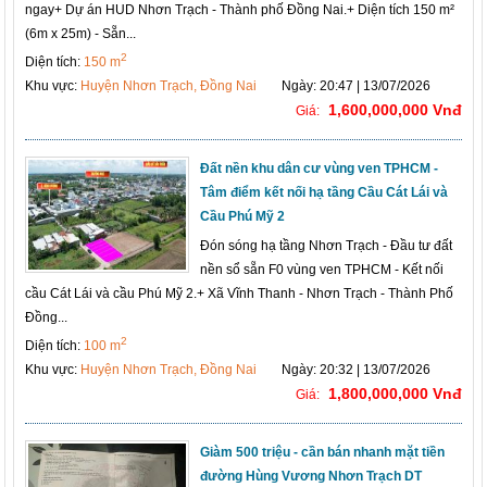
ngay+ Dự án HUD Nhơn Trạch - Thành phố Đồng Nai.+ Diện tích 150 m²
(6m x 25m) - Sẵn...
2
Diện tích:
150 m
Khu vực:
Huyện Nhơn Trạch, Đồng Nai
Ngày: 20:47 | 13/07/2026
1,600,000,000 Vnđ
Giá:
Đất nền khu dân cư vùng ven TPHCM -
Tâm điểm kết nối hạ tầng Cầu Cát Lái và
Cầu Phú Mỹ 2
Đón sóng hạ tầng Nhơn Trạch - Đầu tư đất
nền sổ sẵn F0 vùng ven TPHCM - Kết nối
cầu Cát Lái và cầu Phú Mỹ 2.+ Xã Vĩnh Thanh - Nhơn Trạch - Thành Phố
Đồng...
2
Diện tích:
100 m
Khu vực:
Huyện Nhơn Trạch, Đồng Nai
Ngày: 20:32 | 13/07/2026
1,800,000,000 Vnđ
Giá:
Giàm 500 triệu - cần bán nhanh mặt tiền
đường Hùng Vương Nhơn Trạch DT