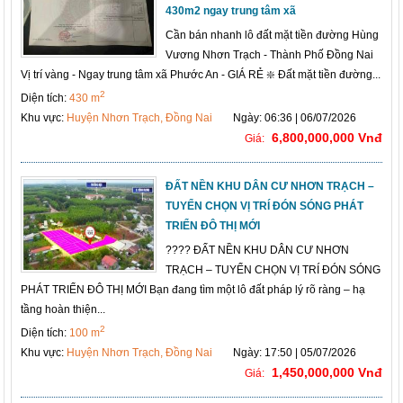
430m2 ngay trung tâm xã
Cần bán nhanh lô đất mặt tiền đường Hùng
Vương Nhơn Trạch - Thành Phố Đồng Nai
Vị trí vàng - Ngay trung tâm xã Phước An - GIÁ RẺ ❇️ Đất mặt tiền đường...
2
Diện tích:
430 m
Khu vực:
Huyện Nhơn Trạch, Đồng Nai
Ngày: 06:36 | 06/07/2026
6,800,000,000 Vnđ
Giá:
ĐẤT NỀN KHU DÂN CƯ NHƠN TRẠCH –
TUYỂN CHỌN VỊ TRÍ ĐÓN SÓNG PHÁT
TRIỂN ĐÔ THỊ MỚI
???? ĐẤT NỀN KHU DÂN CƯ NHƠN
TRẠCH – TUYỂN CHỌN VỊ TRÍ ĐÓN SÓNG
PHÁT TRIỂN ĐÔ THỊ MỚI Bạn đang tìm một lô đất pháp lý rõ ràng – hạ
tầng hoàn thiện...
2
Diện tích:
100 m
Khu vực:
Huyện Nhơn Trạch, Đồng Nai
Ngày: 17:50 | 05/07/2026
1,450,000,000 Vnđ
Giá: