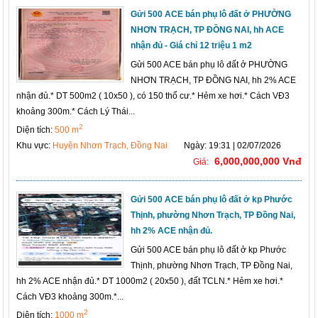
Gửi 500 ACE bán phụ lô đất ở PHƯỜNG
NHƠN TRẠCH, TP ĐỒNG NAI, hh ACE
nhận đủ - Giá chỉ 12 triệu 1 m2
Gửi 500 ACE bán phụ lô đất ở PHƯỜNG
NHƠN TRẠCH, TP ĐỒNG NAI, hh 2% ACE
nhận đủ.* DT 500m2 ( 10x50 ), có 150 thổ cư.* Hẻm xe hơi.* Cách VĐ3
khoảng 300m.* Cách Lý Thái...
2
Diện tích:
500 m
Khu vực:
Huyện Nhơn Trạch, Đồng Nai
Ngày: 19:31 | 02/07/2026
6,000,000,000 Vnđ
Giá:
Gửi 500 ACE bán phụ lô đất ở kp Phước
Thịnh, phường Nhơn Trạch, TP Đồng Nai,
hh 2% ACE nhận đủ.
Gửi 500 ACE bán phụ lô đất ở kp Phước
Thịnh, phường Nhơn Trạch, TP Đồng Nai,
hh 2% ACE nhận đủ.* DT 1000m2 ( 20x50 ), đất TCLN.* Hẻm xe hơi.*
Cách VĐ3 khoảng 300m.*...
2
Diện tích:
1000 m