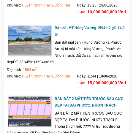
Khu vực:
Huyện Nhơn Trạch, Đồng Nai
Ngày: 13:25 | 29/06/2026
10,000,000,000 Vnđ
Giá:
Bán đất MT Hùng Vương 1594m2 giá 14,9
tỷ
Bán đất mặt tiền - Hùng Vương xã Phước
An. Vị trí mặt tiền Hùng Vương, Phước An,
Nhơn Trạch. đất đã san lấp làm tường rào
đẹpDT: 33 x45m (1594)m² có...
2
Diện tích:
1594 m
Khu vực:
Huyện Nhơn Trạch, Đồng Nai
Ngày: 11:44 | 19/06/2026
15,000,000,000 Vnđ
Giá:
BÁN ĐẤT 2 MẶT TIỀN TRƯỚC SAU CỰC
ĐẸP TẠI ĐẠI PHƯỚC, NHƠN TRẠCH
BÁN ĐẤT 2 MẶT TIỀN TRƯỚC SAU CỰC
ĐẸP TẠI ĐẠI PHƯỚC, NHƠN TRẠCH*
Thông tin chi tiết: ???? Vị trí: Trục đường
Hùng Vương, Xã Đại Phước (giáp Phú Đông),...