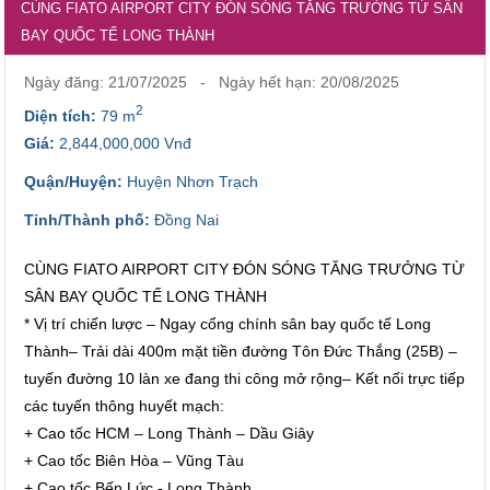
CÙNG FIATO AIRPORT CITY ĐÓN SÓNG TĂNG TRƯỞNG TỪ SÂN
BAY QUỐC TẾ LONG THÀNH
Ngày đăng: 21/07/2025 - Ngày hết hạn: 20/08/2025
2
Diện tích:
79 m
Giá:
2,844,000,000 Vnđ
Quận/Huyện:
Huyện Nhơn Trạch
Tỉnh/Thành phố:
Đồng Nai
CÙNG FIATO AIRPORT CITY ĐÓN SÓNG TĂNG TRƯỞNG TỪ
SÂN BAY QUỐC TẾ LONG THÀNH
* Vị trí chiến lược – Ngay cổng chính sân bay quốc tế Long
Thành– Trải dài 400m mặt tiền đường Tôn Đức Thắng (25B) –
tuyến đường 10 làn xe đang thi công mở rộng– Kết nối trực tiếp
các tuyến thông huyết mạch:
+ Cao tốc HCM – Long Thành – Dầu Giây
+ Cao tốc Biên Hòa – Vũng Tàu
+ Cao tốc Bến Lức - Long Thành