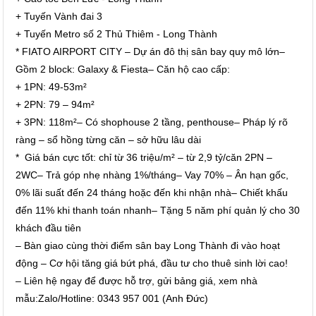
+ Tuyến Vành đai 3
+ Tuyến Metro số 2 Thủ Thiêm - Long Thành
* FIATO AIRPORT CITY – Dự án đô thị sân bay quy mô lớn–
Gồm 2 block: Galaxy & Fiesta– Căn hộ cao cấp:
+ 1PN: 49-53m²
+ 2PN: 79 – 94m²
+ 3PN: 118m²– Có shophouse 2 tầng, penthouse– Pháp lý rõ
ràng – sổ hồng từng căn – sở hữu lâu dài
* Giá bán cực tốt: chỉ từ 36 triệu/m² – từ 2,9 tỷ/căn 2PN –
2WC– Trả góp nhẹ nhàng 1%/tháng– Vay 70% – Ân hạn gốc,
0% lãi suất đến 24 tháng hoặc đến khi nhận nhà– Chiết khấu
đến 11% khi thanh toán nhanh– Tặng 5 năm phí quản lý cho 30
khách đầu tiên
– Bàn giao cùng thời điểm sân bay Long Thành đi vào hoạt
động – Cơ hội tăng giá bứt phá, đầu tư cho thuê sinh lời cao!
– Liên hệ ngay để được hỗ trợ, gửi bảng giá, xem nhà
mẫu:Zalo/Hotline: 0343 957 001 (Anh Đức)