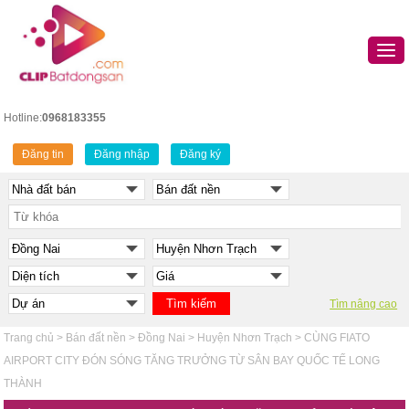
Hotline:
0968183355
Đăng tin
Đăng nhập
Đăng ký
Tìm nâng cao
Trang chủ
>
Bán đất nền
>
Đồng Nai
>
Huyện Nhơn Trạch
>
CÙNG FIATO
AIRPORT CITY ĐÓN SÓNG TĂNG TRƯỞNG TỪ SÂN BAY QUỐC TẾ LONG
THÀNH