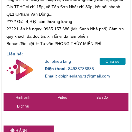
Gia TPHCM chỉ 15p, về Tân Sơn Nhất chỉ 30p, kết nối nhanh
QL1K,Phạm Văn Đồng...
???? Giá: 4,9 tỷ còn thương lượng
???? Liên hệ ngay: 0935.157.686 (Mr. Sanh Nhà phố) Cảm ơn
quý khách đã đọc tin, xin lỗi vì đã làm phiền
Bonus đặc biệt:✨ Tư vấn PHONG THỦY MIỄN PHÍ
Liên hệ:
doi phieu lang
Chia sẻ
Điện thoại:
84933786885
Email:
doiphieulang.ts@gmail.com
Hình ảnh
Video
Bản đồ
Dịch vụ
HÌNH ẢNH