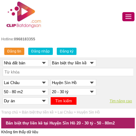
Hotline:
0968183355
Đăng tin
Đăng nhập
Đăng ký
Tìm nâng cao
Trang chủ
>
Bán biệt thự liền kề
>
Lai Châu
>
Huyện Sìn Hồ
Bán biệt thự liền kề tại Huyện Sìn Hồ 20 - 30 tỷ - 50 - 80m2
Không tìm thấy dữ liệu